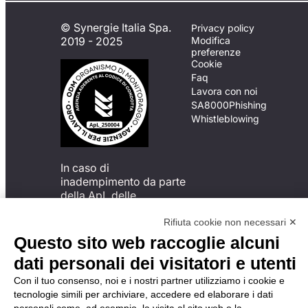
© Synergie Italia Spa.
Privacy policy
2019 - 2025
Modifica
preferenze
Cookie
Faq
Lavora con noi
SA8000
Phishing
Whistleblowing
In caso di
inadempimento da parte
della ApL delle
disposizioni
del Codice di Condotta, è
Rifiuta cookie non necessari ✕
possibile presentare un
Questo sito web raccoglie alcuni
reclamo
dati personali dei visitatori e utenti
all’Organismo di
Monitoraggio utilizzando
Con il tuo consenso, noi e i nostri partner utilizziamo i cookie e
una delle modalità
tecnologie simili per archiviare, accedere ed elaborare i dati
descritte al seguente