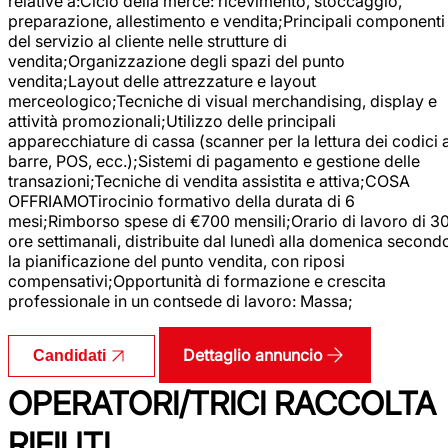
relative a:Ciclo della merce: ricevimento, stoccaggio,
preparazione, allestimento e vendita;Principali componenti
del servizio al cliente nelle strutture di
vendita;Organizzazione degli spazi del punto
vendita;Layout delle attrezzature e layout
merceologico;Tecniche di visual merchandising, display e
attività promozionali;Utilizzo delle principali
apparecchiature di cassa (scanner per la lettura dei codici 
barre, POS, ecc.);Sistemi di pagamento e gestione delle
transazioni;Tecniche di vendita assistita e attiva;COSA
OFFRIAMOTirocinio formativo della durata di 6
mesi;Rimborso spese di €700 mensili;Orario di lavoro di 3
ore settimanali, distribuite dal lunedì alla domenica second
la pianificazione del punto vendita, con riposi
compensativi;Opportunità di formazione e crescita
professionale in un contsede di lavoro: Massa;
Dettaglio annuncio
Candidati
OPERATORI/TRICI RACCOLTA
RIFIUTI