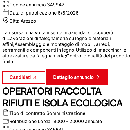
Codice annuncio
349942
Data di pubblicazione
6/8/2026
Città
Arezzo
La risorsa, una volta inserita in azienda, si occuperà
di:Lavorazioni di falegnameria su legno e materiali
affini;Assemblaggio e montaggio di mobili, arredi,
serramenti e componenti in legno;Utilizzo di macchinari e
attrezzature da falegnameria;Controllo qualità del prodott
finito.
Dettaglio annuncio
Candidati
OPERATORI RACCOLTA
RIFIUTI E ISOLA ECOLOGICA
Tipo di contratto
Somministrazione
Retribuzione Lorda
19000 - 20000 annuale
Codice annuncio
349941