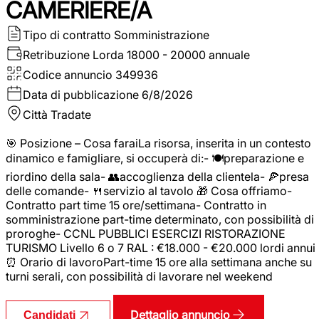
CAMERIERE/A
Tipo di contratto
Somministrazione
Retribuzione Lorda
18000 - 20000 annuale
Codice annuncio
349936
Data di pubblicazione
6/8/2026
Città
Tradate
🎯 Posizione – Cosa faraiLa risorsa, inserita in un contesto
dinamico e famigliare, si occuperà di:- 🍽️preparazione e
riordino della sala- 👥accoglienza della clientela- 🍕presa
delle comande- 🍴servizio al tavolo 🎁 Cosa offriamo-
Contratto part time 15 ore/settimana- Contratto in
somministrazione part-time determinato, con possibilità di
proroghe- CCNL PUBBLICI ESERCIZI RISTORAZIONE
TURISMO Livello 6 o 7 RAL : €18.000 - €20.000 lordi annui
⏰ Orario di lavoroPart-time 15 ore alla settimana anche su
turni serali, con possibilità di lavorare nel weekend
Dettaglio annuncio
Candidati