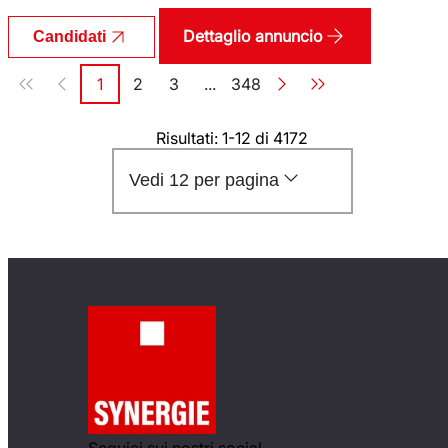
Dettaglio annuncio
Candidati
Paginazione
1
2
3
...
348
Pagina
Pagina
Pagina
Pagina
Risultati: 1-12 di 4172
Vedi 12 per pagina