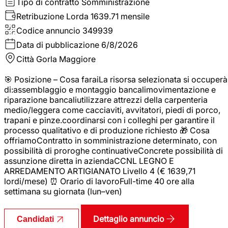
Tipo di contratto
Somministrazione
Retribuzione Lorda
1639.71 mensile
Codice annuncio
349939
Data di pubblicazione
6/8/2026
Città
Gorla Maggiore
🎯 Posizione – Cosa faraiLa risorsa selezionata si occuperà
di:assemblaggio e montaggio bancalimovimentazione e
riparazione bancaliutilizzare attrezzi della carpenteria
medio/leggera come cacciaviti, avvitatori, piedi di porco,
trapani e pinze.coordinarsi con i colleghi per garantire il
processo qualitativo e di produzione richiesto 🎁 Cosa
offriamoContratto in somministrazione determinato, con
possibilità di proroghe continuativeConcrete possibilità di
assunzione diretta in aziendaCCNL LEGNO E
ARREDAMENTO ARTIGIANATO Livello 4 (€ 1639,71
lordi/mese) ⏰ Orario di lavoroFull-time 40 ore alla
settimana su giornata (lun–ven)
Dettaglio annuncio
Candidati