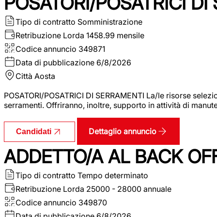
POSATORI/POSATRICI DI
Tipo di contratto
Somministrazione
Retribuzione Lorda
1458.99 mensile
Codice annuncio
349871
Data di pubblicazione
6/8/2026
Città
Aosta
POSATORI/POSATRICI DI SERRAMENTI La/le risorse selezionat
serramenti. Offriranno, inoltre, supporto in attività di man
Dettaglio annuncio
Candidati
ADDETTO/A AL BACK OF
Tipo di contratto
Tempo determinato
Retribuzione Lorda
25000 - 28000 annuale
Codice annuncio
349870
Data di pubblicazione
6/8/2026