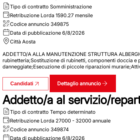
Tipo di contratto
Somministrazione
Retribuzione Lorda
1590.27 mensile
Codice annuncio
349875
Data di pubblicazione
6/8/2026
Città
Aosta
ADDETTO/A ALLA MANUTENZIONE STRUTTURA ALBERGHIERA La r
rubinetteria;Sostituzione di rubinetti, componenti doccia e
danneggiate;Esecuzione di piccole riparazioni murarie;Attivi
Dettaglio annuncio
Candidati
Addetto/a al servizio/repar
Tipo di contratto
Tempo determinato
Retribuzione Lorda
27000 - 32000 annuale
Codice annuncio
349874
Data di pubblicazione
6/8/2026