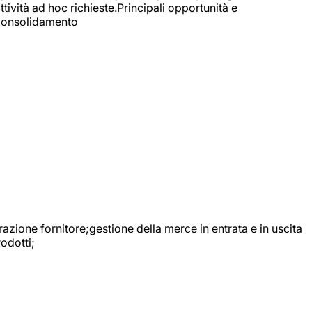
ttività ad hoc richieste.Principali opportunità e
e Consolidamento
urazione fornitore;gestione della merce in entrata e in uscita
odotti;