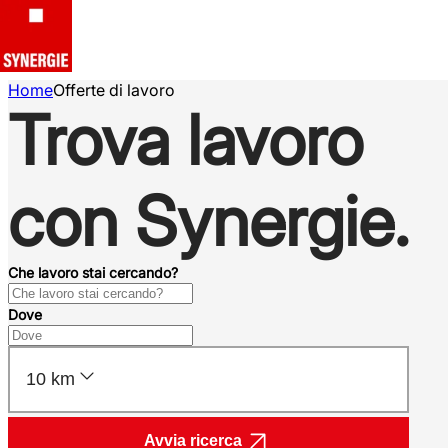
Home
Offerte di lavoro
Trova lavoro
con Synergie.
Che lavoro stai cercando?
Dove
10 km
Avvia ricerca