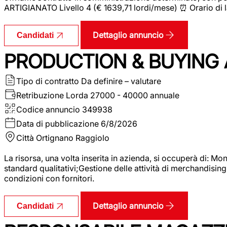
ARTIGIANATO Livello 4 (€ 1639,71 lordi/mese) ⏰ Orario di l
Dettaglio annuncio
Candidati
PRODUCTION & BUYING A
Tipo di contratto
Da definire – valutare
Retribuzione Lorda
27000 - 40000 annuale
Codice annuncio
349938
Data di pubblicazione
6/8/2026
Città
Ortignano Raggiolo
La risorsa, una volta inserita in azienda, si occuperà di: M
standard qualitativi;Gestione delle attività di merchandising
condizioni con fornitori.
Dettaglio annuncio
Candidati