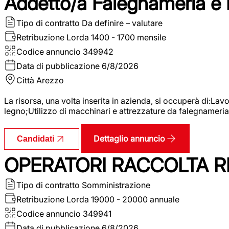
Addetto/a Falegnameria e
Tipo di contratto
Da definire – valutare
Retribuzione Lorda
1400 - 1700 mensile
Codice annuncio
349942
Data di pubblicazione
6/8/2026
Città
Arezzo
La risorsa, una volta inserita in azienda, si occuperà di:La
legno;Utilizzo di macchinari e attrezzature da falegnameria;
Dettaglio annuncio
Candidati
OPERATORI RACCOLTA RI
Tipo di contratto
Somministrazione
Retribuzione Lorda
19000 - 20000 annuale
Codice annuncio
349941
Data di pubblicazione
6/8/2026