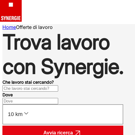
Home
Offerte di lavoro
Trova lavoro
con Synergie.
Che lavoro stai cercando?
Dove
10 km
Avvia ricerca