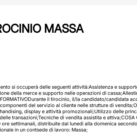
IROCINIO MASSA
imento si occuperà delle seguenti attività:Assistenza e support
ione della merce e supporto nelle operazioni di cassa;Allesti
FORMATIVODurante il tirocinio, il/la candidato/candidata acq
componenti del servizio al cliente nelle strutture di vendita
ndising, display e attività promozionali;Utilizzo delle princi
delle transazioni;Tecniche di vendita assistita e attiva;COS
re settimanali, distribuite dal lunedì alla domenica secondo 
onale in un contsede di lavoro: Massa;