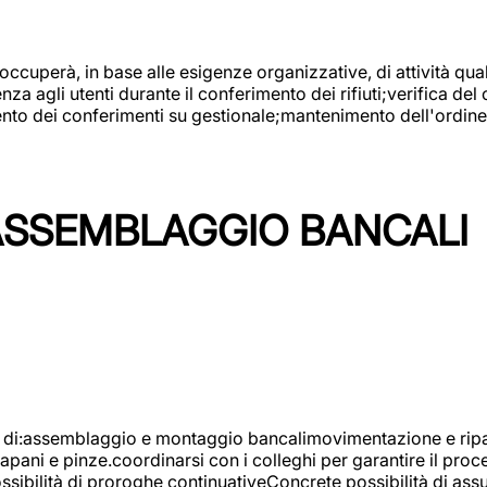
 occuperà, in base alle esigenze organizzative, di attività quali
a agli utenti durante il conferimento dei rifiuti;verifica del
ento dei conferimenti su gestionale;mantenimento dell'ordine, 
ASSEMBLAGGIO BANCALI
à di:assemblaggio e montaggio bancalimovimentazione e ripara
rapani e pinze.coordinarsi con i colleghi per garantire il pro
ossibilità di proroghe continuativeConcrete possibilità d