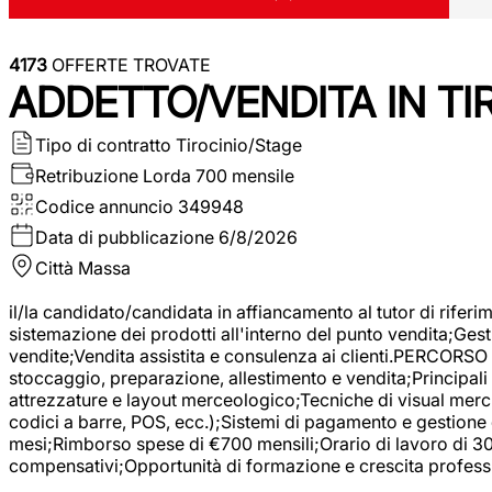
4173
OFFERTE TROVATE
ADDETTO/VENDITA IN T
Tipo di contratto
Tirocinio/Stage
Retribuzione Lorda
700 mensile
Codice annuncio
349948
Data di pubblicazione
6/8/2026
Città
Massa
il/la candidato/candidata in affiancamento al tutor di rifer
sistemazione dei prodotti all'interno del punto vendita;Gest
vendite;Vendita assistita e consulenza ai clienti.PERCORSO 
stoccaggio, preparazione, allestimento e vendita;Principali 
attrezzature e layout merceologico;Tecniche di visual mercha
codici a barre, POS, ecc.);Sistemi di pagamento e gestione 
mesi;Rimborso spese di €700 mensili;Orario di lavoro di 30 o
compensativi;Opportunità di formazione e crescita professi