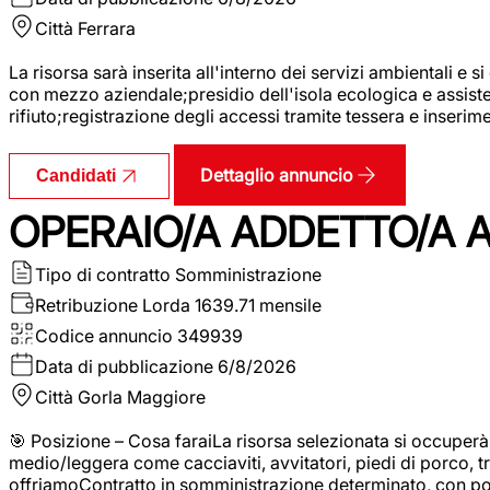
Città
Ferrara
La risorsa sarà inserita all'interno dei servizi ambientali e si
con mezzo aziendale;presidio dell'isola ecologica e assistenz
rifiuto;registrazione degli accessi tramite tessera e inserim
Dettaglio annuncio
Candidati
OPERAIO/A ADDETTO/A 
Tipo di contratto
Somministrazione
Retribuzione Lorda
1639.71 mensile
Codice annuncio
349939
Data di pubblicazione
6/8/2026
Città
Gorla Maggiore
🎯 Posizione – Cosa faraiLa risorsa selezionata si occuper
medio/leggera come cacciaviti, avvitatori, piedi di porco, t
offriamoContratto in somministrazione determinato, con p