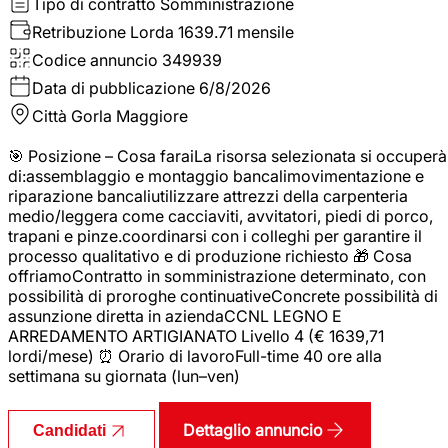
Tipo di contratto
Somministrazione
Retribuzione Lorda
1639.71 mensile
Codice annuncio
349939
Data di pubblicazione
6/8/2026
Città
Gorla Maggiore
🎯 Posizione – Cosa faraiLa risorsa selezionata si occuperà
di:assemblaggio e montaggio bancalimovimentazione e
riparazione bancaliutilizzare attrezzi della carpenteria
medio/leggera come cacciaviti, avvitatori, piedi di porco,
trapani e pinze.coordinarsi con i colleghi per garantire il
processo qualitativo e di produzione richiesto 🎁 Cosa
offriamoContratto in somministrazione determinato, con
possibilità di proroghe continuativeConcrete possibilità di
assunzione diretta in aziendaCCNL LEGNO E
ARREDAMENTO ARTIGIANATO Livello 4 (€ 1639,71
lordi/mese) ⏰ Orario di lavoroFull-time 40 ore alla
settimana su giornata (lun–ven)
Dettaglio annuncio
Candidati