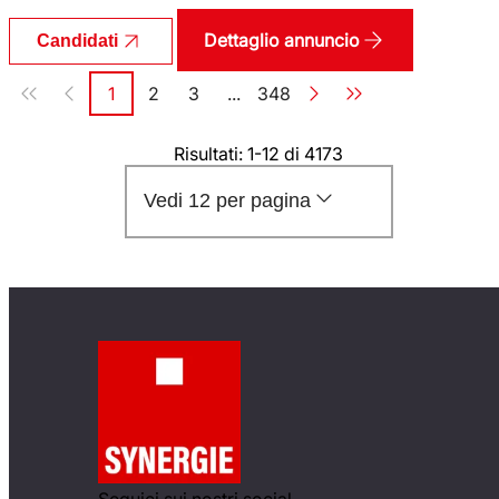
Dettaglio annuncio
Candidati
Paginazione
1
2
3
...
348
Pagina
Pagina
Pagina
Pagina
Risultati: 1-12 di 4173
Vedi 12 per pagina