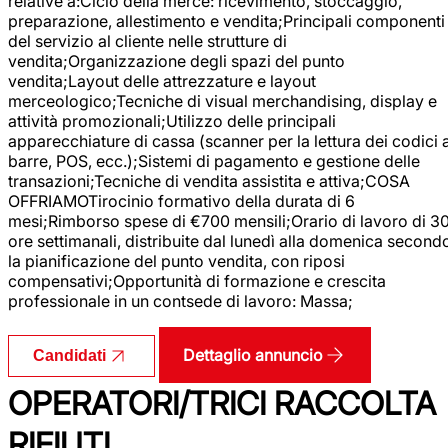
relative a:Ciclo della merce: ricevimento, stoccaggio,
preparazione, allestimento e vendita;Principali componenti
del servizio al cliente nelle strutture di
vendita;Organizzazione degli spazi del punto
vendita;Layout delle attrezzature e layout
merceologico;Tecniche di visual merchandising, display e
attività promozionali;Utilizzo delle principali
apparecchiature di cassa (scanner per la lettura dei codici 
barre, POS, ecc.);Sistemi di pagamento e gestione delle
transazioni;Tecniche di vendita assistita e attiva;COSA
OFFRIAMOTirocinio formativo della durata di 6
mesi;Rimborso spese di €700 mensili;Orario di lavoro di 3
ore settimanali, distribuite dal lunedì alla domenica second
la pianificazione del punto vendita, con riposi
compensativi;Opportunità di formazione e crescita
professionale in un contsede di lavoro: Massa;
Dettaglio annuncio
Candidati
OPERATORI/TRICI RACCOLTA
RIFIUTI