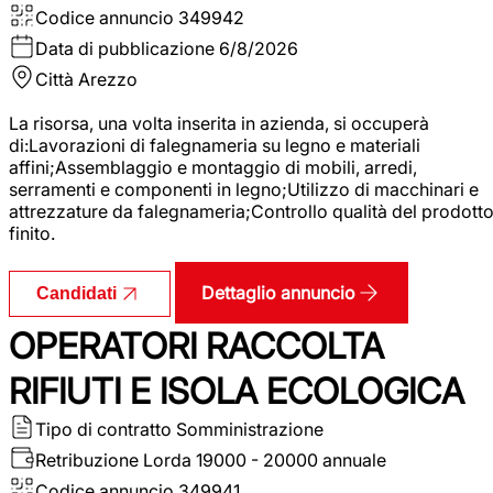
Codice annuncio
349942
Data di pubblicazione
6/8/2026
Città
Arezzo
La risorsa, una volta inserita in azienda, si occuperà
di:Lavorazioni di falegnameria su legno e materiali
affini;Assemblaggio e montaggio di mobili, arredi,
serramenti e componenti in legno;Utilizzo di macchinari e
attrezzature da falegnameria;Controllo qualità del prodott
finito.
Dettaglio annuncio
Candidati
OPERATORI RACCOLTA
RIFIUTI E ISOLA ECOLOGICA
Tipo di contratto
Somministrazione
Retribuzione Lorda
19000 - 20000 annuale
Codice annuncio
349941