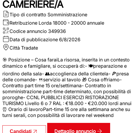
CAMERIERE/A
Tipo di contratto
Somministrazione
Retribuzione Lorda
18000 - 20000 annuale
Codice annuncio
349936
Data di pubblicazione
6/8/2026
Città
Tradate
🎯 Posizione – Cosa faraiLa risorsa, inserita in un contesto
dinamico e famigliare, si occuperà di:- 🍽️preparazione e
riordino della sala- 👥accoglienza della clientela- 🍕presa
delle comande- 🍴servizio al tavolo 🎁 Cosa offriamo-
Contratto part time 15 ore/settimana- Contratto in
somministrazione part-time determinato, con possibilità di
proroghe- CCNL PUBBLICI ESERCIZI RISTORAZIONE
TURISMO Livello 6 o 7 RAL : €18.000 - €20.000 lordi annui
⏰ Orario di lavoroPart-time 15 ore alla settimana anche su
turni serali, con possibilità di lavorare nel weekend
Dettaglio annuncio
Candidati