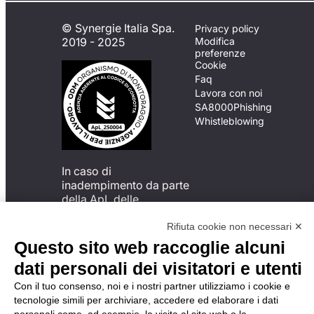
© Synergie Italia Spa.
Privacy policy
2019 - 2025
Modifica
preferenze
Cookie
Faq
Lavora con noi
SA8000
Phishing
Whistleblowing
In caso di
inadempimento da parte
della ApL delle
disposizioni
del Codice di Condotta, è
Rifiuta cookie non necessari ✕
possibile presentare un
Questo sito web raccoglie alcuni
reclamo
dati personali dei visitatori e utenti
all’Organismo di
Monitoraggio utilizzando
Con il tuo consenso, noi e i nostri partner utilizziamo i cookie e
una delle modalità
tecnologie simili per archiviare, accedere ed elaborare i dati
descritte al seguente