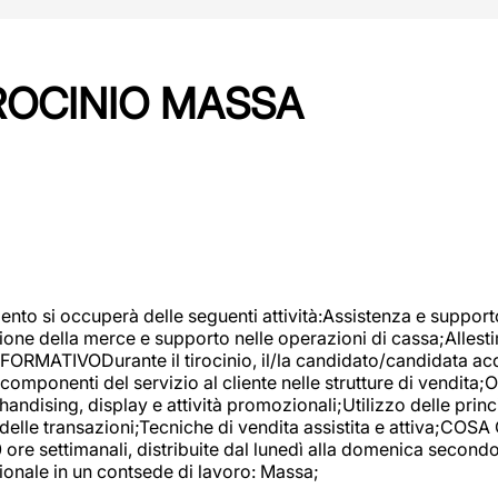
IROCINIO MASSA
imento si occuperà delle seguenti attività:Assistenza e support
ione della merce e supporto nelle operazioni di cassa;Allesti
FORMATIVODurante il tirocinio, il/la candidato/candidata acq
componenti del servizio al cliente nelle strutture di vendita
ndising, display e attività promozionali;Utilizzo delle princi
delle transazioni;Tecniche di vendita assistita e attiva;COS
re settimanali, distribuite dal lunedì alla domenica secondo 
onale in un contsede di lavoro: Massa;