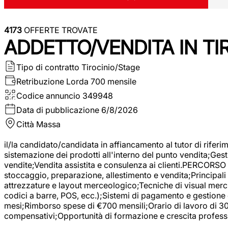
4173
OFFERTE TROVATE
ADDETTO/VENDITA IN T
Tipo di contratto
Tirocinio/Stage
Retribuzione Lorda
700 mensile
Codice annuncio
349948
Data di pubblicazione
6/8/2026
Città
Massa
il/la candidato/candidata in affiancamento al tutor di rifer
sistemazione dei prodotti all'interno del punto vendita;Gest
vendite;Vendita assistita e consulenza ai clienti.PERCORSO 
stoccaggio, preparazione, allestimento e vendita;Principali 
attrezzature e layout merceologico;Tecniche di visual mercha
codici a barre, POS, ecc.);Sistemi di pagamento e gestione 
mesi;Rimborso spese di €700 mensili;Orario di lavoro di 30 o
compensativi;Opportunità di formazione e crescita professi