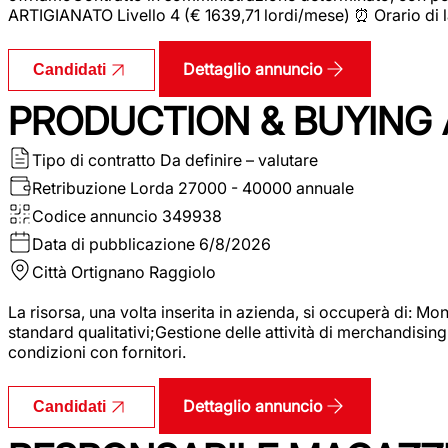
ARTIGIANATO Livello 4 (€ 1639,71 lordi/mese) ⏰ Orario di l
Dettaglio annuncio
Candidati
PRODUCTION & BUYING A
Tipo di contratto
Da definire – valutare
Retribuzione Lorda
27000 - 40000 annuale
Codice annuncio
349938
Data di pubblicazione
6/8/2026
Città
Ortignano Raggiolo
La risorsa, una volta inserita in azienda, si occuperà di: M
standard qualitativi;Gestione delle attività di merchandising
condizioni con fornitori.
Dettaglio annuncio
Candidati