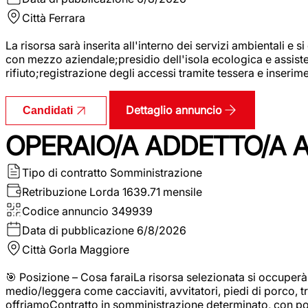
Città
Ferrara
La risorsa sarà inserita all'interno dei servizi ambientali e si
con mezzo aziendale;presidio dell'isola ecologica e assistenz
rifiuto;registrazione degli accessi tramite tessera e inserim
Dettaglio annuncio
Candidati
OPERAIO/A ADDETTO/A 
Tipo di contratto
Somministrazione
Retribuzione Lorda
1639.71 mensile
Codice annuncio
349939
Data di pubblicazione
6/8/2026
Città
Gorla Maggiore
🎯 Posizione – Cosa faraiLa risorsa selezionata si occuper
medio/leggera come cacciaviti, avvitatori, piedi di porco, t
offriamoContratto in somministrazione determinato, con p