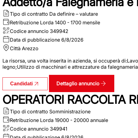
Addetto/a Falegnameria e
Tipo di contratto
Da definire – valutare
Retribuzione Lorda
1400 - 1700 mensile
Codice annuncio
349942
Data di pubblicazione
6/8/2026
Città
Arezzo
La risorsa, una volta inserita in azienda, si occuperà di:La
legno;Utilizzo di macchinari e attrezzature da falegnameria;
Dettaglio annuncio
Candidati
OPERATORI RACCOLTA RI
Tipo di contratto
Somministrazione
Retribuzione Lorda
19000 - 20000 annuale
Codice annuncio
349941
Data di pubblicazione
6/8/2026