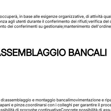
 occuperà, in base alle esigenze organizzative, di attività quali
a agli utenti durante il conferimento dei rifiuti;verifica del
ento dei conferimenti su gestionale;mantenimento dell'ordine, 
ASSEMBLAGGIO BANCALI
à di:assemblaggio e montaggio bancalimovimentazione e ripara
rapani e pinze.coordinarsi con i colleghi per garantire il pro
ossibilità di proroghe continuativeConcrete possibilità d