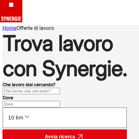
Home
Offerte di lavoro
Trova lavoro
con Synergie.
Che lavoro stai cercando?
Dove
10 km
Avvia ricerca