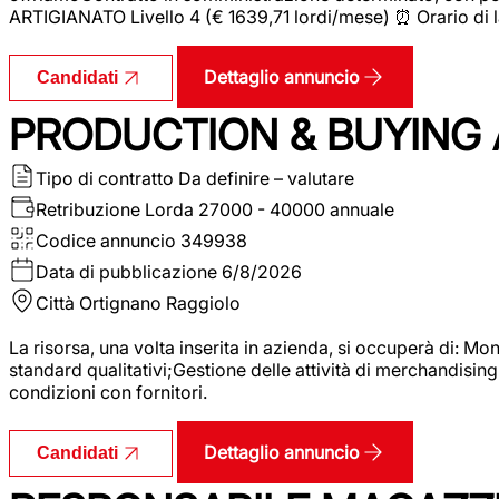
ARTIGIANATO Livello 4 (€ 1639,71 lordi/mese) ⏰ Orario di l
Dettaglio annuncio
Candidati
PRODUCTION & BUYING A
Tipo di contratto
Da definire – valutare
Retribuzione Lorda
27000 - 40000 annuale
Codice annuncio
349938
Data di pubblicazione
6/8/2026
Città
Ortignano Raggiolo
La risorsa, una volta inserita in azienda, si occuperà di: M
standard qualitativi;Gestione delle attività di merchandising
condizioni con fornitori.
Dettaglio annuncio
Candidati