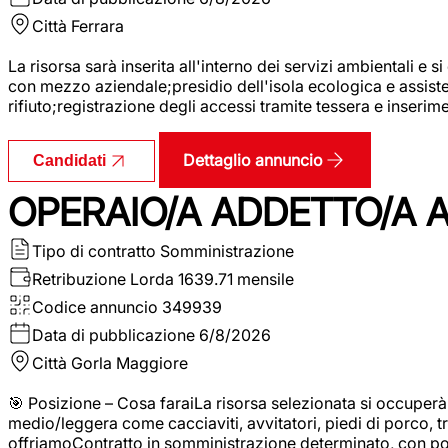
Città
Ferrara
La risorsa sarà inserita all'interno dei servizi ambientali e si
con mezzo aziendale;presidio dell'isola ecologica e assistenz
rifiuto;registrazione degli accessi tramite tessera e inserim
Dettaglio annuncio
Candidati
OPERAIO/A ADDETTO/A 
Tipo di contratto
Somministrazione
Retribuzione Lorda
1639.71 mensile
Codice annuncio
349939
Data di pubblicazione
6/8/2026
Città
Gorla Maggiore
🎯 Posizione – Cosa faraiLa risorsa selezionata si occuper
medio/leggera come cacciaviti, avvitatori, piedi di porco, t
offriamoContratto in somministrazione determinato, con p