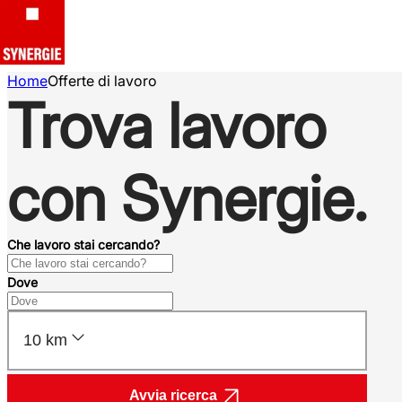
Home
Offerte di lavoro
Trova lavoro
con Synergie.
Che lavoro stai cercando?
Dove
10 km
Avvia ricerca