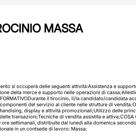
IROCINIO MASSA
imento si occuperà delle seguenti attività:Assistenza e support
ione della merce e supporto nelle operazioni di cassa;Allesti
FORMATIVODurante il tirocinio, il/la candidato/candidata acq
componenti del servizio al cliente nelle strutture di vendita
ndising, display e attività promozionali;Utilizzo delle princi
delle transazioni;Tecniche di vendita assistita e attiva;COS
re settimanali, distribuite dal lunedì alla domenica secondo 
onale in un contsede di lavoro: Massa;