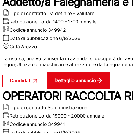
Addetto/a Falegnameria e
Tipo di contratto
Da definire – valutare
Retribuzione Lorda
1400 - 1700 mensile
Codice annuncio
349942
Data di pubblicazione
6/8/2026
Città
Arezzo
La risorsa, una volta inserita in azienda, si occuperà di:La
legno;Utilizzo di macchinari e attrezzature da falegnameria;
Dettaglio annuncio
Candidati
OPERATORI RACCOLTA RI
Tipo di contratto
Somministrazione
Retribuzione Lorda
19000 - 20000 annuale
Codice annuncio
349941
Data di pubblicazione
6/8/2026