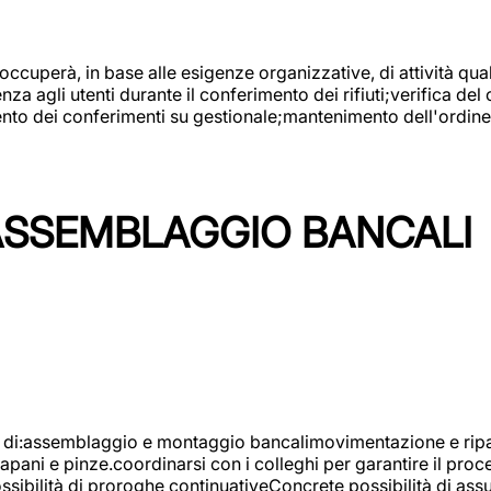
 occuperà, in base alle esigenze organizzative, di attività quali
a agli utenti durante il conferimento dei rifiuti;verifica del
ento dei conferimenti su gestionale;mantenimento dell'ordine, 
ASSEMBLAGGIO BANCALI
à di:assemblaggio e montaggio bancalimovimentazione e ripara
rapani e pinze.coordinarsi con i colleghi per garantire il pro
ossibilità di proroghe continuativeConcrete possibilità d