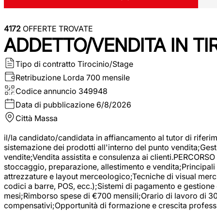
4172
OFFERTE TROVATE
ADDETTO/VENDITA IN T
Tipo di contratto
Tirocinio/Stage
Retribuzione Lorda
700 mensile
Codice annuncio
349948
Data di pubblicazione
6/8/2026
Città
Massa
il/la candidato/candidata in affiancamento al tutor di rifer
sistemazione dei prodotti all'interno del punto vendita;Gest
vendite;Vendita assistita e consulenza ai clienti.PERCORSO 
stoccaggio, preparazione, allestimento e vendita;Principali 
attrezzature e layout merceologico;Tecniche di visual mercha
codici a barre, POS, ecc.);Sistemi di pagamento e gestione 
mesi;Rimborso spese di €700 mensili;Orario di lavoro di 30 o
compensativi;Opportunità di formazione e crescita professi