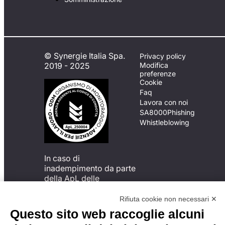
© Synergie Italia Spa.
Privacy policy
2019 - 2025
Modifica
preferenze
Cookie
Faq
Lavora con noi
SA8000
Phishing
Whistleblowing
In caso di
inadempimento da parte
della ApL delle
disposizioni
del Codice di Condotta, è
Rifiuta cookie non necessari ✕
possibile presentare un
Questo sito web raccoglie alcuni
reclamo