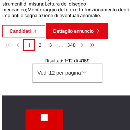
strumenti di misura;Lettura del disegno
meccanico;Monitoraggio del corretto funzionamento degli
impianti e segnalazione di eventuali anomalie.
Dettaglio annuncio
Candidati
Paginazione
1
2
3
...
348
Pagina
Pagina
Pagina
Pagina
Risultati: 1-12 di 4169
Vedi 12 per pagina