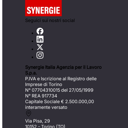
Seguici sui nostri social
Synergie Italia Agenzia per il Lavoro
S.p.a.
P.IVA e Iscrizione al Registro delle
Imprese di Torino
N° 07704310015 del 27/05/1999
N° REA 917734
Capitale Sociale €
2.500.000,00
interamente versato
Via Pisa, 29
10152 - Torino (TO)