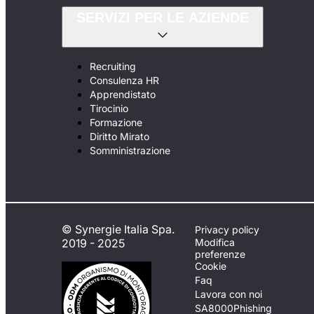
SERVIZI PER LE AZIENDE
Recruiting
Consulenza HR
Apprendistato
Tirocinio
Formazione
Diritto Mirato
Somministrazione
© Synergie Italia Spa.
Privacy policy
2019 - 2025
Modifica
preferenze
Cookie
Faq
Lavora con noi
SA8000
Phishing