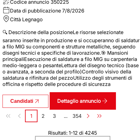
Codice annuncio
350225
Data di pubblicazione
7/8/2026
Città
Legnago
🔍 Descrizione della posizioneLe risorse selezionate
saranno inserite in produzione e si occuperanno di saldatu
a filo MIG su componenti e strutture metalliche, seguendo
disegni tecnici e specifiche di lavorazione.🎯 Mansioni
principaliEsecuzione di saldature a filo MIG su carpenteria
medio-leggera o pesanteLettura del disegno tecnico (base
o avanzata, a seconda del profilo)Controllo visivo della
saldatura e rifinitura del pezzoUtilizzo degli strumenti di
officina e rispetto delle procedure di sicurezza
Dettaglio annuncio
Candidati
Paginazione
1
2
3
...
354
Pagina
Pagina
Pagina
Pagina
Risultati: 1-12 di 4245