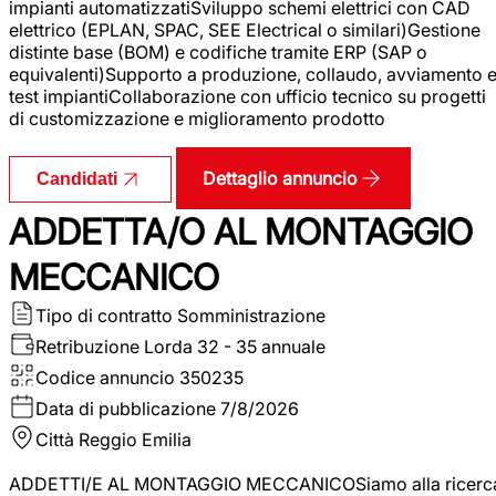
impianti automatizzatiSviluppo schemi elettrici con CAD
elettrico (EPLAN, SPAC, SEE Electrical o similari)Gestione
distinte base (BOM) e codifiche tramite ERP (SAP o
equivalenti)Supporto a produzione, collaudo, avviamento 
test impiantiCollaborazione con ufficio tecnico su progetti
di customizzazione e miglioramento prodotto
Dettaglio annuncio
Candidati
ADDETTA/O AL MONTAGGIO
MECCANICO
Tipo di contratto
Somministrazione
Retribuzione Lorda
32 - 35 annuale
Codice annuncio
350235
Data di pubblicazione
7/8/2026
Città
Reggio Emilia
ADDETTI/E AL MONTAGGIO MECCANICOSiamo alla ricerc