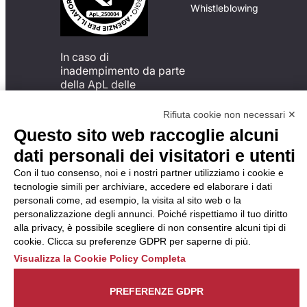
Whistleblowing
In caso di
inadempimento da parte
della ApL delle
disposizioni
del Codice di Condotta, è
Rifiuta cookie non necessari ✕
possibile presentare un
Questo sito web raccoglie alcuni
reclamo
dati personali dei visitatori e utenti
all’Organismo di
Monitoraggio utilizzando
Con il tuo consenso, noi e i nostri partner utilizziamo i cookie e
una delle modalità
tecnologie simili per archiviare, accedere ed elaborare i dati
descritte al seguente
personali come, ad esempio, la visita al sito web o la
indirizzo web
personalizzazione degli annunci. Poiché rispettiamo il tuo diritto
https://odm-
alla privacy, è possibile scegliere di non consentire alcuni tipi di
agenzielavoro.it/reclami/
.
cookie. Clicca su preferenze GDPR per saperne di più.
Visualizza la Cookie Policy Completa
PREFERENZE GDPR