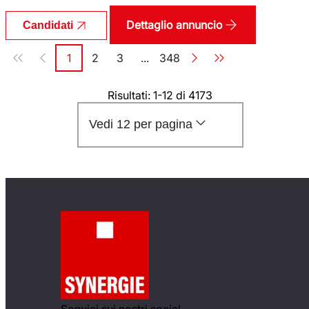
Dettaglio annuncio
Candidati
Paginazione
1
2
3
...
348
Pagina
Pagina
Pagina
Pagina
Risultati: 1-12 di 4173
Vedi 12 per pagina