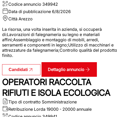
Codice annuncio
349942
Data di pubblicazione
6/8/2026
Città
Arezzo
La risorsa, una volta inserita in azienda, si occuperà
di:Lavorazioni di falegnameria su legno e materiali
affini;Assemblaggio e montaggio di mobili, arredi,
serramenti e componenti in legno;Utilizzo di macchinari e
attrezzature da falegnameria;Controllo qualità del prodott
finito.
Dettaglio annuncio
Candidati
OPERATORI RACCOLTA
RIFIUTI E ISOLA ECOLOGICA
Tipo di contratto
Somministrazione
Retribuzione Lorda
19000 - 20000 annuale
Codice annuncio
349941