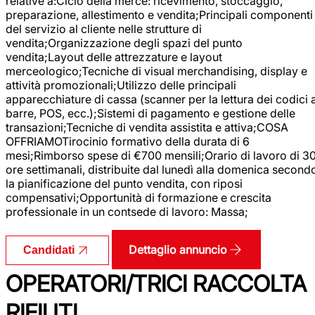
relative a:Ciclo della merce: ricevimento, stoccaggio,
preparazione, allestimento e vendita;Principali componenti
del servizio al cliente nelle strutture di
vendita;Organizzazione degli spazi del punto
vendita;Layout delle attrezzature e layout
merceologico;Tecniche di visual merchandising, display e
attività promozionali;Utilizzo delle principali
apparecchiature di cassa (scanner per la lettura dei codici 
barre, POS, ecc.);Sistemi di pagamento e gestione delle
transazioni;Tecniche di vendita assistita e attiva;COSA
OFFRIAMOTirocinio formativo della durata di 6
mesi;Rimborso spese di €700 mensili;Orario di lavoro di 3
ore settimanali, distribuite dal lunedì alla domenica second
la pianificazione del punto vendita, con riposi
compensativi;Opportunità di formazione e crescita
professionale in un contsede di lavoro: Massa;
Dettaglio annuncio
Candidati
OPERATORI/TRICI RACCOLTA
RIFIUTI