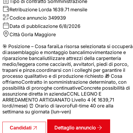
Tipo di contratto
Somministrazione
Retribuzione Lorda
1639.71 mensile
Codice annuncio
349939
Data di pubblicazione
6/8/2026
Città
Gorla Maggiore
🎯 Posizione – Cosa faraiLa risorsa selezionata si occuperà
di:assemblaggio e montaggio bancalimovimentazione e
riparazione bancaliutilizzare attrezzi della carpenteria
medio/leggera come cacciaviti, avvitatori, piedi di porco,
trapani e pinze.coordinarsi con i colleghi per garantire il
processo qualitativo e di produzione richiesto 🎁 Cosa
offriamoContratto in somministrazione determinato, con
possibilità di proroghe continuativeConcrete possibilità di
assunzione diretta in aziendaCCNL LEGNO E
ARREDAMENTO ARTIGIANATO Livello 4 (€ 1639,71
lordi/mese) ⏰ Orario di lavoroFull-time 40 ore alla
settimana su giornata (lun–ven)
Dettaglio annuncio
Candidati