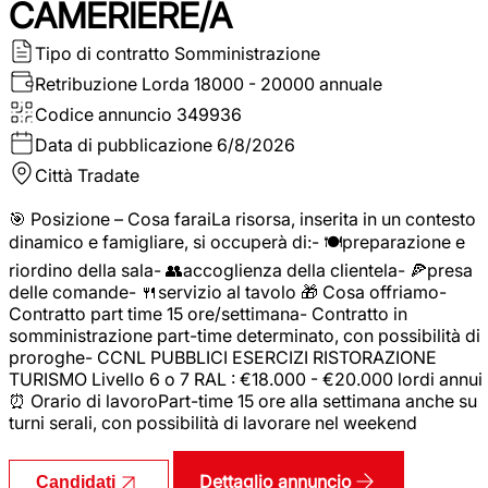
CAMERIERE/A
Tipo di contratto
Somministrazione
Retribuzione Lorda
18000 - 20000 annuale
Codice annuncio
349936
Data di pubblicazione
6/8/2026
Città
Tradate
🎯 Posizione – Cosa faraiLa risorsa, inserita in un contesto
dinamico e famigliare, si occuperà di:- 🍽️preparazione e
riordino della sala- 👥accoglienza della clientela- 🍕presa
delle comande- 🍴servizio al tavolo 🎁 Cosa offriamo-
Contratto part time 15 ore/settimana- Contratto in
somministrazione part-time determinato, con possibilità di
proroghe- CCNL PUBBLICI ESERCIZI RISTORAZIONE
TURISMO Livello 6 o 7 RAL : €18.000 - €20.000 lordi annui
⏰ Orario di lavoroPart-time 15 ore alla settimana anche su
turni serali, con possibilità di lavorare nel weekend
Dettaglio annuncio
Candidati