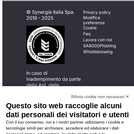
© Synergie Italia Spa.
Privacy policy
2019 - 2025
Modifica
preferenze
Cookie
Faq
Lavora con noi
SA8000
Phishing
Whistleblowing
In caso di
inadempimento da parte
della ApL delle
disposizioni
del Codice di Condotta, è
Rifiuta cookie non necessari ✕
possibile presentare un
Questo sito web raccoglie alcuni
reclamo
dati personali dei visitatori e utenti
all’Organismo di
Monitoraggio utilizzando
Con il tuo consenso, noi e i nostri partner utilizziamo i cookie e
una delle modalità
tecnologie simili per archiviare, accedere ed elaborare i dati
descritte al seguente