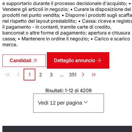
e supportarlo durante il processo decisionale d'acquisto; •
Vendere gli articoli in negozio; • Curare la disposizione dei
prodotti nel punto vendita; • Disporre i prodotti sugli scaffa
nel rispetto del layout prestabilito; • Cassa: riceve e registr
il pagamento - in contanti, tramite carte di credito,
bancomat o altre forme di pagamento; apertura e chiusura
cassa; • Mantenere in ordine il negozio; • Carico e scarico
merce.
Dettaglio annuncio
Candidati
Paginazione
1
2
3
...
351
Pagina
Pagina
Pagina
Pagina
Risultati: 1-12 di 4209
Vedi 12 per pagina