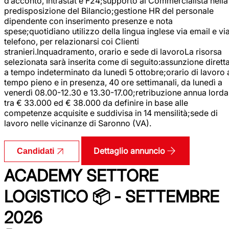
d’acconto, Intrastat e F24;supporto al Commercialista nella
predisposizione del Bilancio;gestione HR del personale
dipendente con inserimento presenze e nota
spese;quotidiano utilizzo della lingua inglese via email e vi
telefono, per relazionarsi coi Clienti
stranieri.Inquadramento, orario e sede di lavoroLa risorsa
selezionata sarà inserita come di seguito:assunzione dirett
a tempo indeterminato da lunedì 5 ottobre;orario di lavoro 
tempo pieno e in presenza, 40 ore settimanali, da lunedì a
venerdì 08.00-12.30 e 13.30-17.00;retribuzione annua lorda
tra € 33.000 ed € 38.000 da definire in base alle
competenze acquisite e suddivisa in 14 mensilità;sede di
lavoro nelle vicinanze di Saronno (VA).
Dettaglio annuncio
Candidati
ACADEMY SETTORE
LOGISTICO 📦 - SETTEMBRE
2026