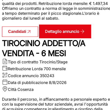
qualità dei prodotti. Retribuzione lorda mensile: € 1.497,34
Offriamo un contratto a norma di legge in somministrazion
a tempo determinato per il picco stagionale.L’orario è
giornaliero dal lunedì al sabato.
Dettaglio annuncio
Candidati
TIROCINIO ADDETTO/A
VENDITA - 6 MESI
Tipo di contratto
Tirocinio/Stage
Retribuzione Lorda
700 mensile
Codice annuncio
350243
Data di pubblicazione
8/8/2026
Città
Cosenza
Durante il percorso, in affiancamento a personale esperto e
con la supervisione del tutor aziendale, avrai l'opportunità
di acquisire competenze in:allestimento e riordino della