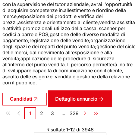
con la supervisione del tutor aziendale, avrai l'opportunità
di acquisire competenze in:allestimento e riordino della
merce;esposizione dei prodotti e verifica dei
prezzi;assistenza e orientamento al cliente;vendita assistita
e attività promozionali;utilizzo della cassa, scanner per
codici a barre e POS;gestione delle diverse modalità di
pagamento;registrazione delle vendite;organizzazione
degli spazi e dei reparti del punto vendita;gestione del cicl
delle merci, dal ricevimento all'esposizione e alla
vendita;applicazione delle procedure di sicurezza
all'interno del punto vendita. Il percorso permetterà inoltre
di sviluppare capacità di comunicazione con il cliente,
ascolto delle esigenze, vendita e gestione della relazione
con il pubblico.
Dettaglio annuncio
Candidati
Paginazione
1
2
3
...
329
Pagina
Pagina
Pagina
Pagina
Risultati: 1-12 di 3948