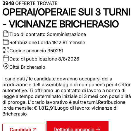
3948
OFFERTE TROVATE
OPERAI/OPERAIE SUI 3 TURNI
- VICINANZE BRICHERASIO
Tipo di contratto
Somministrazione
Retribuzione Lorda
1812.91 mensile
Codice annuncio
350251
Data di pubblicazione
8/8/2026
Città
Bricherasio
I candidati / le candidate dovranno occuparsi della
produzione e dell'assemblaggio di componenti per il setto
automotive. Ti offriamo un contratto di lavoro a norma di
legge a tempo determinato iniziale di 3 mesi con possibilità
di proroga. L'orario lavorativo è sui tre turni.Retribuzione
lorda mensile: € 1.812,91Luogo di lavoro: vicinanze di
Bricherasio
Dettaglio annuncio
Candidati