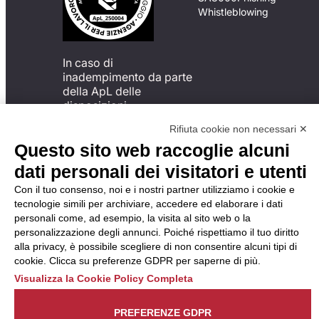
Whistleblowing
In caso di
inadempimento da parte
della ApL delle
disposizioni
del Codice di Condotta, è
Rifiuta cookie non necessari ✕
possibile presentare un
Questo sito web raccoglie alcuni
reclamo
all’Organismo di
dati personali dei visitatori e utenti
Monitoraggio utilizzando
Con il tuo consenso, noi e i nostri partner utilizziamo i cookie e
una delle modalità
tecnologie simili per archiviare, accedere ed elaborare i dati
descritte al seguente
personali come, ad esempio, la visita al sito web o la
indirizzo web
personalizzazione degli annunci. Poiché rispettiamo il tuo diritto
https://odm-
alla privacy, è possibile scegliere di non consentire alcuni tipi di
agenzielavoro.it/reclami/
.
cookie. Clicca su preferenze GDPR per saperne di più.
Visualizza la Cookie Policy Completa
PREFERENZE GDPR