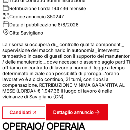
Tipo di contratto
Somministrazione
Retribuzione Lorda
1947.36 mensile
Codice annuncio
350247
Data di pubblicazione
8/8/2026
Città
Savigliano
La risorsa si occuperà di:_ controllo qualità componenti_
supervisione del macchinario in autonomia_ intervento
tempestivo in caso di guasti con il supporto dei manutentor
/ delle manutentrici_ dove necessario assemblaggio parti T
offriamo un contratto di lavoro a norma di legge a tempo
determinato iniziale con possibilità di proroga.L'orario
lavorativo è a ciclo continuo, 21 turni, con riposi a
compensazione. RETRIBUZIONE MINIMA GARANTITA AL
MESE (LORDA): € 1.947,36 Il luogo di lavoro è nelle
vicinanze di Savigliano (CN).
Dettaglio annuncio
Candidati
OPERAIO/ OPERAIA