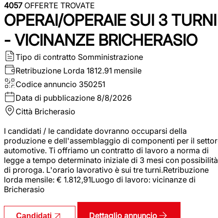
4057
OFFERTE TROVATE
OPERAI/OPERAIE SUI 3 TURNI
- VICINANZE BRICHERASIO
Tipo di contratto
Somministrazione
Retribuzione Lorda
1812.91 mensile
Codice annuncio
350251
Data di pubblicazione
8/8/2026
Città
Bricherasio
I candidati / le candidate dovranno occuparsi della
produzione e dell'assemblaggio di componenti per il setto
automotive. Ti offriamo un contratto di lavoro a norma di
legge a tempo determinato iniziale di 3 mesi con possibilità
di proroga. L'orario lavorativo è sui tre turni.Retribuzione
lorda mensile: € 1.812,91Luogo di lavoro: vicinanze di
Bricherasio
Dettaglio annuncio
Candidati