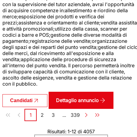
con la supervisione del tutor aziendale, avrai l'opportunità
di acquisire competenze in:allestimento e riordino della
merce;esposizione dei prodotti e verifica dei
prezzi;assistenza e orientamento al cliente;vendita assistita
e attività promozionali;utilizzo della cassa, scanner per
codici a barre e POS;gestione delle diverse modalità di
pagamento;registrazione delle vendite;organizzazione
degli spazi e dei reparti del punto vendita;gestione del cicl
delle merci, dal ricevimento all'esposizione e alla
vendita;applicazione delle procedure di sicurezza
all'interno del punto vendita. Il percorso permetterà inoltre
di sviluppare capacità di comunicazione con il cliente,
ascolto delle esigenze, vendita e gestione della relazione
con il pubblico.
Dettaglio annuncio
Candidati
Paginazione
1
2
3
...
339
Pagina
Pagina
Pagina
Pagina
Risultati: 1-12 di 4057