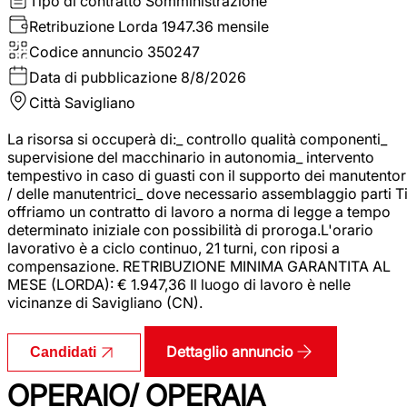
Tipo di contratto
Somministrazione
Retribuzione Lorda
1947.36 mensile
Codice annuncio
350247
Data di pubblicazione
8/8/2026
Città
Savigliano
La risorsa si occuperà di:_ controllo qualità componenti_
supervisione del macchinario in autonomia_ intervento
tempestivo in caso di guasti con il supporto dei manutentor
/ delle manutentrici_ dove necessario assemblaggio parti T
offriamo un contratto di lavoro a norma di legge a tempo
determinato iniziale con possibilità di proroga.L'orario
lavorativo è a ciclo continuo, 21 turni, con riposi a
compensazione. RETRIBUZIONE MINIMA GARANTITA AL
MESE (LORDA): € 1.947,36 Il luogo di lavoro è nelle
vicinanze di Savigliano (CN).
Dettaglio annuncio
Candidati
OPERAIO/ OPERAIA