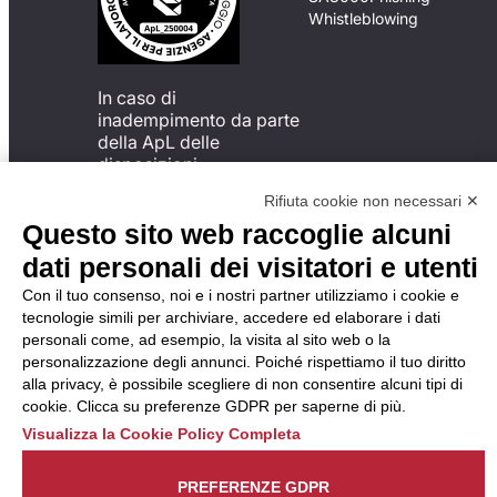
Whistleblowing
In caso di
inadempimento da parte
della ApL delle
disposizioni
del Codice di Condotta, è
Rifiuta cookie non necessari ✕
possibile presentare un
Questo sito web raccoglie alcuni
reclamo
all’Organismo di
dati personali dei visitatori e utenti
Monitoraggio utilizzando
Con il tuo consenso, noi e i nostri partner utilizziamo i cookie e
una delle modalità
tecnologie simili per archiviare, accedere ed elaborare i dati
descritte al seguente
personali come, ad esempio, la visita al sito web o la
indirizzo web
personalizzazione degli annunci. Poiché rispettiamo il tuo diritto
https://odm-
alla privacy, è possibile scegliere di non consentire alcuni tipi di
agenzielavoro.it/reclami/
.
cookie. Clicca su preferenze GDPR per saperne di più.
Visualizza la Cookie Policy Completa
PREFERENZE GDPR