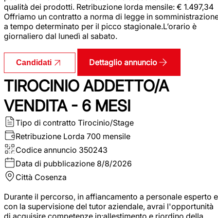
qualità dei prodotti. Retribuzione lorda mensile: € 1.497,34
Offriamo un contratto a norma di legge in somministrazion
a tempo determinato per il picco stagionale.L’orario è
giornaliero dal lunedì al sabato.
Dettaglio annuncio
Candidati
TIROCINIO ADDETTO/A
VENDITA - 6 MESI
Tipo di contratto
Tirocinio/Stage
Retribuzione Lorda
700 mensile
Codice annuncio
350243
Data di pubblicazione
8/8/2026
Città
Cosenza
Durante il percorso, in affiancamento a personale esperto e
con la supervisione del tutor aziendale, avrai l'opportunità
di acquisire competenze in:allestimento e riordino della