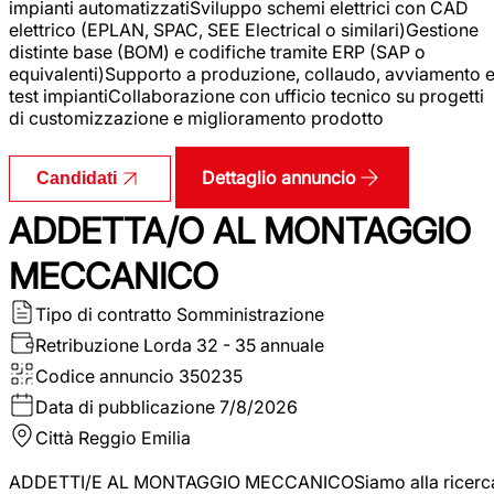
impianti automatizzatiSviluppo schemi elettrici con CAD
elettrico (EPLAN, SPAC, SEE Electrical o similari)Gestione
distinte base (BOM) e codifiche tramite ERP (SAP o
equivalenti)Supporto a produzione, collaudo, avviamento 
test impiantiCollaborazione con ufficio tecnico su progetti
di customizzazione e miglioramento prodotto
Dettaglio annuncio
Candidati
ADDETTA/O AL MONTAGGIO
MECCANICO
Tipo di contratto
Somministrazione
Retribuzione Lorda
32 - 35 annuale
Codice annuncio
350235
Data di pubblicazione
7/8/2026
Città
Reggio Emilia
ADDETTI/E AL MONTAGGIO MECCANICOSiamo alla ricerc