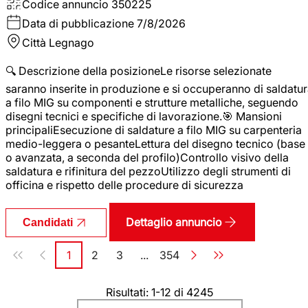
Codice annuncio
350225
Data di pubblicazione
7/8/2026
Città
Legnago
🔍 Descrizione della posizioneLe risorse selezionate
saranno inserite in produzione e si occuperanno di saldatu
a filo MIG su componenti e strutture metalliche, seguendo
disegni tecnici e specifiche di lavorazione.🎯 Mansioni
principaliEsecuzione di saldature a filo MIG su carpenteria
medio-leggera o pesanteLettura del disegno tecnico (base
o avanzata, a seconda del profilo)Controllo visivo della
saldatura e rifinitura del pezzoUtilizzo degli strumenti di
officina e rispetto delle procedure di sicurezza
Dettaglio annuncio
Candidati
Paginazione
1
2
3
...
354
Pagina
Pagina
Pagina
Pagina
Risultati: 1-12 di 4245