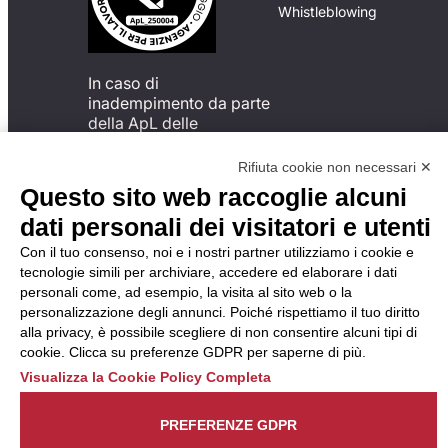
Whistleblowing
In caso di
inadempimento da parte
della ApL delle
disposizioni
del Codice di Condotta, è
Rifiuta cookie non necessari ✕
possibile presentare un
Questo sito web raccoglie alcuni
reclamo
dati personali dei visitatori e utenti
all’Organismo di
Monitoraggio utilizzando
Con il tuo consenso, noi e i nostri partner utilizziamo i cookie e
una delle modalità
tecnologie simili per archiviare, accedere ed elaborare i dati
descritte al seguente
personali come, ad esempio, la visita al sito web o la
indirizzo web
personalizzazione degli annunci. Poiché rispettiamo il tuo diritto
https://odm-
alla privacy, è possibile scegliere di non consentire alcuni tipi di
agenzielavoro.it/reclami/
.
cookie. Clicca su preferenze GDPR per saperne di più.
Visualizza la Cookie Policy Completa
PREFERENZE GDPR