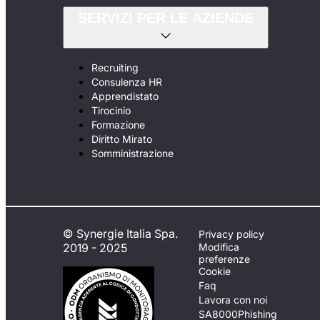
SERVIZI PER LE AZIENDE
Recruiting
Consulenza HR
Apprendistato
Tirocinio
Formazione
Diritto Mirato
Somministrazione
© Synergie Italia Spa.
Privacy policy
2019 - 2025
Modifica
preferenze
Cookie
Faq
Lavora con noi
SA8000
Phishing