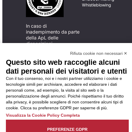
Whistleblowing
In caso di
inadempimento da parte
della ApL delle
disposizioni
del Codice di Condotta, è
Rifiuta cookie non necessari ✕
possibile presentare un
Questo sito web raccoglie alcuni
reclamo
all’Organismo di
dati personali dei visitatori e utenti
Monitoraggio utilizzando
Con il tuo consenso, noi e i nostri partner utilizziamo i cookie e
una delle modalità
tecnologie simili per archiviare, accedere ed elaborare i dati
descritte al seguente
personali come, ad esempio, la visita al sito web o la
indirizzo web
personalizzazione degli annunci. Poiché rispettiamo il tuo diritto
https://odm-
alla privacy, è possibile scegliere di non consentire alcuni tipi di
agenzielavoro.it/reclami/
.
cookie. Clicca su preferenze GDPR per saperne di più.
Visualizza la Cookie Policy Completa
PREFERENZE GDPR