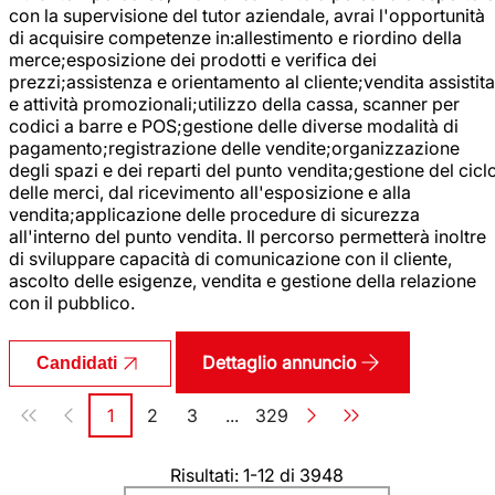
con la supervisione del tutor aziendale, avrai l'opportunità
di acquisire competenze in:allestimento e riordino della
merce;esposizione dei prodotti e verifica dei
prezzi;assistenza e orientamento al cliente;vendita assistita
e attività promozionali;utilizzo della cassa, scanner per
codici a barre e POS;gestione delle diverse modalità di
pagamento;registrazione delle vendite;organizzazione
degli spazi e dei reparti del punto vendita;gestione del cicl
delle merci, dal ricevimento all'esposizione e alla
vendita;applicazione delle procedure di sicurezza
all'interno del punto vendita. Il percorso permetterà inoltre
di sviluppare capacità di comunicazione con il cliente,
ascolto delle esigenze, vendita e gestione della relazione
con il pubblico.
Dettaglio annuncio
Candidati
Paginazione
1
2
3
...
329
Pagina
Pagina
Pagina
Pagina
Risultati: 1-12 di 3948