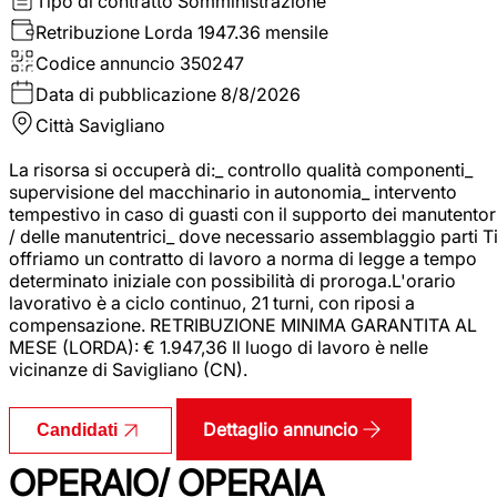
Tipo di contratto
Somministrazione
Retribuzione Lorda
1947.36 mensile
Codice annuncio
350247
Data di pubblicazione
8/8/2026
Città
Savigliano
La risorsa si occuperà di:_ controllo qualità componenti_
supervisione del macchinario in autonomia_ intervento
tempestivo in caso di guasti con il supporto dei manutentor
/ delle manutentrici_ dove necessario assemblaggio parti T
offriamo un contratto di lavoro a norma di legge a tempo
determinato iniziale con possibilità di proroga.L'orario
lavorativo è a ciclo continuo, 21 turni, con riposi a
compensazione. RETRIBUZIONE MINIMA GARANTITA AL
MESE (LORDA): € 1.947,36 Il luogo di lavoro è nelle
vicinanze di Savigliano (CN).
Dettaglio annuncio
Candidati
OPERAIO/ OPERAIA