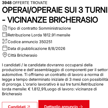
3948
OFFERTE TROVATE
OPERAI/OPERAIE SUI 3 TURNI
- VICINANZE BRICHERASIO
Tipo di contratto
Somministrazione
Retribuzione Lorda
1812.91 mensile
Codice annuncio
350251
Data di pubblicazione
8/8/2026
Città
Bricherasio
I candidati / le candidate dovranno occuparsi della
produzione e dell'assemblaggio di componenti per il setto
automotive. Ti offriamo un contratto di lavoro a norma di
legge a tempo determinato iniziale di 3 mesi con possibilità
di proroga. L'orario lavorativo è sui tre turni.Retribuzione
lorda mensile: € 1.812,91Luogo di lavoro: vicinanze di
Bricherasio
Dettaglio annuncio
Candidati