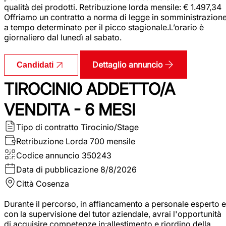
qualità dei prodotti. Retribuzione lorda mensile: € 1.497,34
Offriamo un contratto a norma di legge in somministrazion
a tempo determinato per il picco stagionale.L’orario è
giornaliero dal lunedì al sabato.
Dettaglio annuncio
Candidati
TIROCINIO ADDETTO/A
VENDITA - 6 MESI
Tipo di contratto
Tirocinio/Stage
Retribuzione Lorda
700 mensile
Codice annuncio
350243
Data di pubblicazione
8/8/2026
Città
Cosenza
Durante il percorso, in affiancamento a personale esperto e
con la supervisione del tutor aziendale, avrai l'opportunità
di acquisire competenze in:allestimento e riordino della