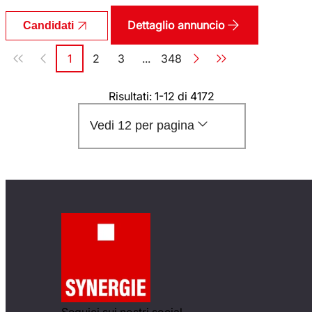
Dettaglio annuncio
Candidati
Paginazione
1
2
3
...
348
Pagina
Pagina
Pagina
Pagina
Risultati: 1-12 di 4172
Vedi 12 per pagina