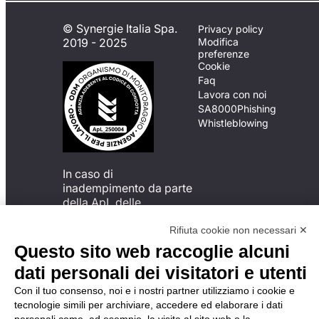
© Synergie Italia Spa.
Privacy policy
2019 - 2025
Modifica
preferenze
Cookie
Faq
Lavora con noi
SA8000
Phishing
Whistleblowing
In caso di
inadempimento da parte
della ApL delle
disposizioni
del Codice di Condotta, è
Rifiuta cookie non necessari ✕
possibile presentare un
Questo sito web raccoglie alcuni
reclamo
dati personali dei visitatori e utenti
all’Organismo di
Monitoraggio utilizzando
Con il tuo consenso, noi e i nostri partner utilizziamo i cookie e
una delle modalità
tecnologie simili per archiviare, accedere ed elaborare i dati
descritte al seguente