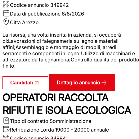
Codice annuncio
349942
Data di pubblicazione
6/8/2026
Città
Arezzo
La risorsa, una volta inserita in azienda, si occuperà
di:Lavorazioni di falegnameria su legno e materiali
affini;Assemblaggio e montaggio di mobili, arredi,
serramenti e componenti in legno;Utilizzo di macchinari e
attrezzature da falegnameria;Controllo qualità del prodott
finito.
Dettaglio annuncio
Candidati
OPERATORI RACCOLTA
RIFIUTI E ISOLA ECOLOGICA
Tipo di contratto
Somministrazione
Retribuzione Lorda
19000 - 20000 annuale
Codice annuncio
349941