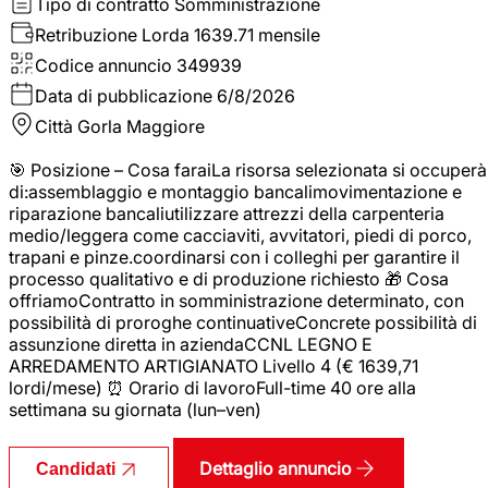
Tipo di contratto
Somministrazione
Retribuzione Lorda
1639.71 mensile
Codice annuncio
349939
Data di pubblicazione
6/8/2026
Città
Gorla Maggiore
🎯 Posizione – Cosa faraiLa risorsa selezionata si occuperà
di:assemblaggio e montaggio bancalimovimentazione e
riparazione bancaliutilizzare attrezzi della carpenteria
medio/leggera come cacciaviti, avvitatori, piedi di porco,
trapani e pinze.coordinarsi con i colleghi per garantire il
processo qualitativo e di produzione richiesto 🎁 Cosa
offriamoContratto in somministrazione determinato, con
possibilità di proroghe continuativeConcrete possibilità di
assunzione diretta in aziendaCCNL LEGNO E
ARREDAMENTO ARTIGIANATO Livello 4 (€ 1639,71
lordi/mese) ⏰ Orario di lavoroFull-time 40 ore alla
settimana su giornata (lun–ven)
Dettaglio annuncio
Candidati