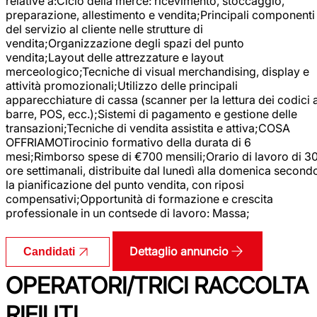
relative a:Ciclo della merce: ricevimento, stoccaggio,
preparazione, allestimento e vendita;Principali componenti
del servizio al cliente nelle strutture di
vendita;Organizzazione degli spazi del punto
vendita;Layout delle attrezzature e layout
merceologico;Tecniche di visual merchandising, display e
attività promozionali;Utilizzo delle principali
apparecchiature di cassa (scanner per la lettura dei codici 
barre, POS, ecc.);Sistemi di pagamento e gestione delle
transazioni;Tecniche di vendita assistita e attiva;COSA
OFFRIAMOTirocinio formativo della durata di 6
mesi;Rimborso spese di €700 mensili;Orario di lavoro di 3
ore settimanali, distribuite dal lunedì alla domenica second
la pianificazione del punto vendita, con riposi
compensativi;Opportunità di formazione e crescita
professionale in un contsede di lavoro: Massa;
Dettaglio annuncio
Candidati
OPERATORI/TRICI RACCOLTA
RIFIUTI