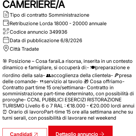
CAMERIERE/A
Tipo di contratto
Somministrazione
Retribuzione Lorda
18000 - 20000 annuale
Codice annuncio
349936
Data di pubblicazione
6/8/2026
Città
Tradate
🎯 Posizione – Cosa faraiLa risorsa, inserita in un contesto
dinamico e famigliare, si occuperà di:- 🍽️preparazione e
riordino della sala- 👥accoglienza della clientela- 🍕presa
delle comande- 🍴servizio al tavolo 🎁 Cosa offriamo-
Contratto part time 15 ore/settimana- Contratto in
somministrazione part-time determinato, con possibilità di
proroghe- CCNL PUBBLICI ESERCIZI RISTORAZIONE
TURISMO Livello 6 o 7 RAL : €18.000 - €20.000 lordi annui
⏰ Orario di lavoroPart-time 15 ore alla settimana anche su
turni serali, con possibilità di lavorare nel weekend
Dettaglio annuncio
Candidati