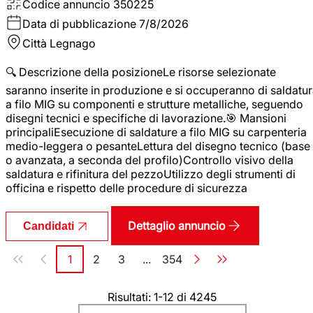
Codice annuncio
350225
Data di pubblicazione
7/8/2026
Città
Legnago
🔍 Descrizione della posizioneLe risorse selezionate
saranno inserite in produzione e si occuperanno di saldatu
a filo MIG su componenti e strutture metalliche, seguendo
disegni tecnici e specifiche di lavorazione.🎯 Mansioni
principaliEsecuzione di saldature a filo MIG su carpenteria
medio-leggera o pesanteLettura del disegno tecnico (base
o avanzata, a seconda del profilo)Controllo visivo della
saldatura e rifinitura del pezzoUtilizzo degli strumenti di
officina e rispetto delle procedure di sicurezza
Dettaglio annuncio
Candidati
Paginazione
1
2
3
...
354
Pagina
Pagina
Pagina
Pagina
Risultati: 1-12 di 4245