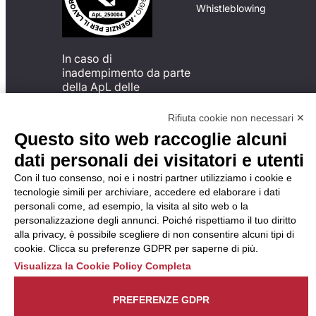
Whistleblowing
In caso di
inadempimento da parte
della ApL delle
disposizioni
del Codice di Condotta, è
Rifiuta cookie non necessari ✕
possibile presentare un
Questo sito web raccoglie alcuni
reclamo
dati personali dei visitatori e utenti
all’Organismo di
Monitoraggio utilizzando
Con il tuo consenso, noi e i nostri partner utilizziamo i cookie e
una delle modalità
tecnologie simili per archiviare, accedere ed elaborare i dati
descritte al seguente
personali come, ad esempio, la visita al sito web o la
indirizzo web
personalizzazione degli annunci. Poiché rispettiamo il tuo diritto
https://odm-
alla privacy, è possibile scegliere di non consentire alcuni tipi di
agenzielavoro.it/reclami/
.
cookie. Clicca su preferenze GDPR per saperne di più.
Visualizza la Cookie Policy Completa
PREFERENZE GDPR