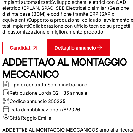
impianti automatizzatiSviluppo schemi elettrici con CAD
elettrico (EPLAN, SPAC, SEE Electrical o similari)Gestione
distinte base (BOM) e codifiche tramite ERP (SAP o
equivalenti)Supporto a produzione, collaudo, avviamento 
test impiantiCollaborazione con ufficio tecnico su progetti
di customizzazione e miglioramento prodotto
Dettaglio annuncio
Candidati
ADDETTA/O AL MONTAGGIO
MECCANICO
Tipo di contratto
Somministrazione
Retribuzione Lorda
32 - 35 annuale
Codice annuncio
350235
Data di pubblicazione
7/8/2026
Città
Reggio Emilia
ADDETTI/E AL MONTAGGIO MECCANICOSiamo alla ricerc