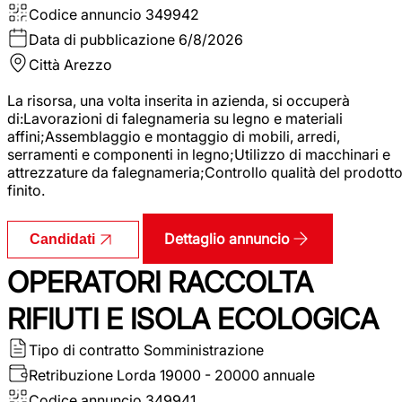
Codice annuncio
349942
Data di pubblicazione
6/8/2026
Città
Arezzo
La risorsa, una volta inserita in azienda, si occuperà
di:Lavorazioni di falegnameria su legno e materiali
affini;Assemblaggio e montaggio di mobili, arredi,
serramenti e componenti in legno;Utilizzo di macchinari e
attrezzature da falegnameria;Controllo qualità del prodott
finito.
Dettaglio annuncio
Candidati
OPERATORI RACCOLTA
RIFIUTI E ISOLA ECOLOGICA
Tipo di contratto
Somministrazione
Retribuzione Lorda
19000 - 20000 annuale
Codice annuncio
349941