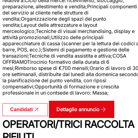
relative a:Ciclo della merce: ricevimento, stoccaggio,
preparazione, allestimento e vendita;Principali componenti
del servizio al cliente nelle strutture di
vendita;Organizzazione degli spazi del punto
vendita;Layout delle attrezzature e layout
merceologico;Tecniche di visual merchandising, display e
attività promozionali;Utilizzo delle principali
apparecchiature di cassa (scanner per la lettura dei codici 
barre, POS, ecc.);Sistemi di pagamento e gestione delle
transazioni;Tecniche di vendita assistita e attiva;COSA
OFFRIAMOTirocinio formativo della durata di 6
mesi;Rimborso spese di €700 mensili;Orario di lavoro di 3
ore settimanali, distribuite dal lunedì alla domenica second
la pianificazione del punto vendita, con riposi
compensativi;Opportunità di formazione e crescita
professionale in un contsede di lavoro: Massa;
Dettaglio annuncio
Candidati
OPERATORI/TRICI RACCOLTA
RIFIUTI