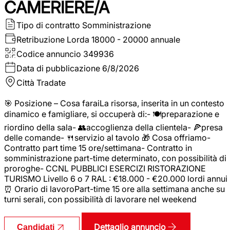
CAMERIERE/A
Tipo di contratto
Somministrazione
Retribuzione Lorda
18000 - 20000 annuale
Codice annuncio
349936
Data di pubblicazione
6/8/2026
Città
Tradate
🎯 Posizione – Cosa faraiLa risorsa, inserita in un contesto
dinamico e famigliare, si occuperà di:- 🍽️preparazione e
riordino della sala- 👥accoglienza della clientela- 🍕presa
delle comande- 🍴servizio al tavolo 🎁 Cosa offriamo-
Contratto part time 15 ore/settimana- Contratto in
somministrazione part-time determinato, con possibilità di
proroghe- CCNL PUBBLICI ESERCIZI RISTORAZIONE
TURISMO Livello 6 o 7 RAL : €18.000 - €20.000 lordi annui
⏰ Orario di lavoroPart-time 15 ore alla settimana anche su
turni serali, con possibilità di lavorare nel weekend
Dettaglio annuncio
Candidati