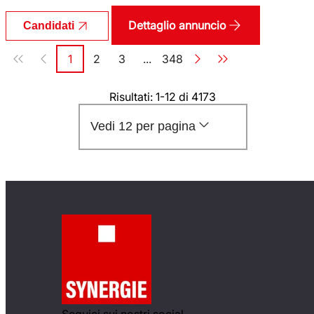
Dettaglio annuncio
Candidati
Paginazione
1
2
3
...
348
Pagina
Pagina
Pagina
Pagina
Risultati: 1-12 di 4173
Vedi 12 per pagina