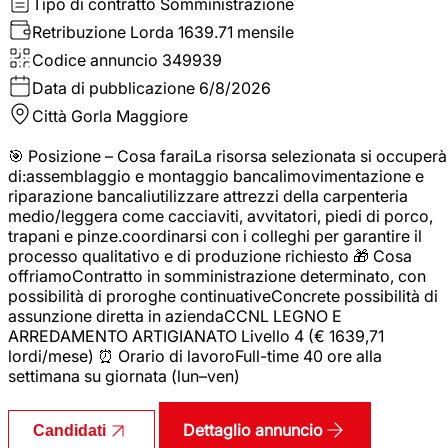
Tipo di contratto
Somministrazione
Retribuzione Lorda
1639.71 mensile
Codice annuncio
349939
Data di pubblicazione
6/8/2026
Città
Gorla Maggiore
🎯 Posizione – Cosa faraiLa risorsa selezionata si occuperà
di:assemblaggio e montaggio bancalimovimentazione e
riparazione bancaliutilizzare attrezzi della carpenteria
medio/leggera come cacciaviti, avvitatori, piedi di porco,
trapani e pinze.coordinarsi con i colleghi per garantire il
processo qualitativo e di produzione richiesto 🎁 Cosa
offriamoContratto in somministrazione determinato, con
possibilità di proroghe continuativeConcrete possibilità di
assunzione diretta in aziendaCCNL LEGNO E
ARREDAMENTO ARTIGIANATO Livello 4 (€ 1639,71
lordi/mese) ⏰ Orario di lavoroFull-time 40 ore alla
settimana su giornata (lun–ven)
Dettaglio annuncio
Candidati