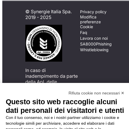
© Synergie Italia Spa.
Privacy policy
2019 - 2025
Modifica
preferenze
Cookie
Faq
Lavora con noi
SA8000
Phishing
Whistleblowing
In caso di
inadempimento da parte
della ApL delle
disposizioni
del Codice di Condotta, è
Rifiuta cookie non necessari ✕
possibile presentare un
Questo sito web raccoglie alcuni
reclamo
dati personali dei visitatori e utenti
all’Organismo di
Monitoraggio utilizzando
Con il tuo consenso, noi e i nostri partner utilizziamo i cookie e
una delle modalità
tecnologie simili per archiviare, accedere ed elaborare i dati
descritte al seguente