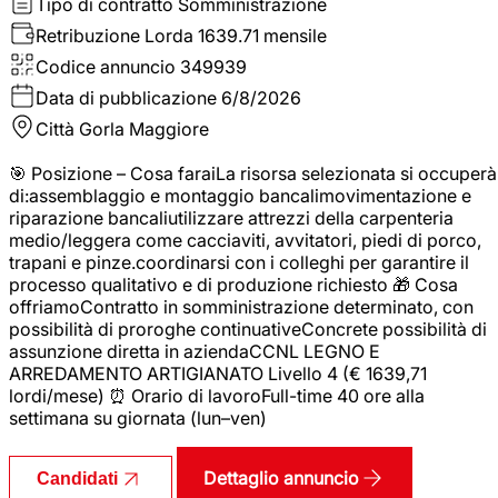
Tipo di contratto
Somministrazione
Retribuzione Lorda
1639.71 mensile
Codice annuncio
349939
Data di pubblicazione
6/8/2026
Città
Gorla Maggiore
🎯 Posizione – Cosa faraiLa risorsa selezionata si occuperà
di:assemblaggio e montaggio bancalimovimentazione e
riparazione bancaliutilizzare attrezzi della carpenteria
medio/leggera come cacciaviti, avvitatori, piedi di porco,
trapani e pinze.coordinarsi con i colleghi per garantire il
processo qualitativo e di produzione richiesto 🎁 Cosa
offriamoContratto in somministrazione determinato, con
possibilità di proroghe continuativeConcrete possibilità di
assunzione diretta in aziendaCCNL LEGNO E
ARREDAMENTO ARTIGIANATO Livello 4 (€ 1639,71
lordi/mese) ⏰ Orario di lavoroFull-time 40 ore alla
settimana su giornata (lun–ven)
Dettaglio annuncio
Candidati