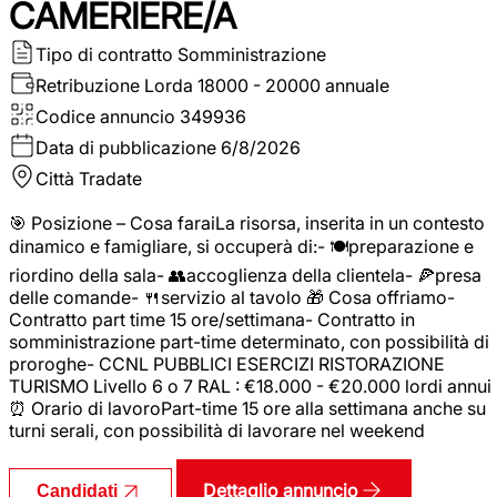
CAMERIERE/A
Tipo di contratto
Somministrazione
Retribuzione Lorda
18000 - 20000 annuale
Codice annuncio
349936
Data di pubblicazione
6/8/2026
Città
Tradate
🎯 Posizione – Cosa faraiLa risorsa, inserita in un contesto
dinamico e famigliare, si occuperà di:- 🍽️preparazione e
riordino della sala- 👥accoglienza della clientela- 🍕presa
delle comande- 🍴servizio al tavolo 🎁 Cosa offriamo-
Contratto part time 15 ore/settimana- Contratto in
somministrazione part-time determinato, con possibilità di
proroghe- CCNL PUBBLICI ESERCIZI RISTORAZIONE
TURISMO Livello 6 o 7 RAL : €18.000 - €20.000 lordi annui
⏰ Orario di lavoroPart-time 15 ore alla settimana anche su
turni serali, con possibilità di lavorare nel weekend
Dettaglio annuncio
Candidati