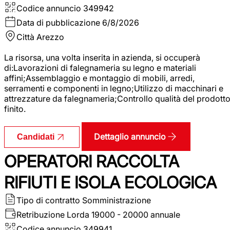
Codice annuncio
349942
Data di pubblicazione
6/8/2026
Città
Arezzo
La risorsa, una volta inserita in azienda, si occuperà
di:Lavorazioni di falegnameria su legno e materiali
affini;Assemblaggio e montaggio di mobili, arredi,
serramenti e componenti in legno;Utilizzo di macchinari e
attrezzature da falegnameria;Controllo qualità del prodott
finito.
Dettaglio annuncio
Candidati
OPERATORI RACCOLTA
RIFIUTI E ISOLA ECOLOGICA
Tipo di contratto
Somministrazione
Retribuzione Lorda
19000 - 20000 annuale
Codice annuncio
349941