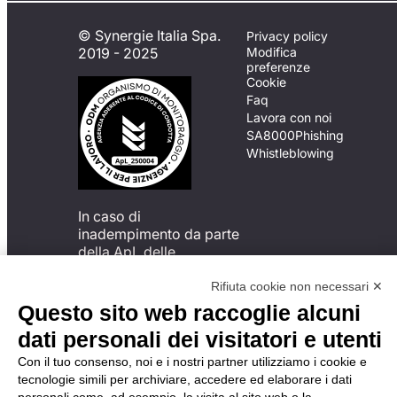
© Synergie Italia Spa.
Privacy policy
2019 - 2025
Modifica
preferenze
Cookie
Faq
Lavora con noi
SA8000
Phishing
Whistleblowing
In caso di
inadempimento da parte
della ApL delle
disposizioni
del Codice di Condotta, è
Rifiuta cookie non necessari ✕
possibile presentare un
Questo sito web raccoglie alcuni
reclamo
dati personali dei visitatori e utenti
all’Organismo di
Monitoraggio utilizzando
Con il tuo consenso, noi e i nostri partner utilizziamo i cookie e
una delle modalità
tecnologie simili per archiviare, accedere ed elaborare i dati
descritte al seguente