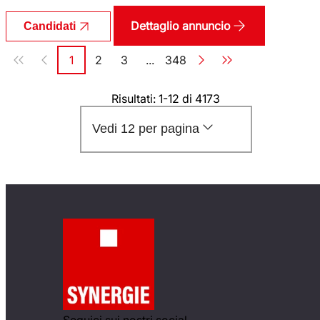
Dettaglio annuncio
Candidati
Paginazione
1
2
3
...
348
Pagina
Pagina
Pagina
Pagina
Risultati: 1-12 di 4173
Vedi 12 per pagina