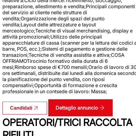
relative a:Ciclo della merce: ricevimento, stoccaggio,
preparazione, allestimento e vendita;Principali componenti
del servizio al cliente nelle strutture di
vendita;Organizzazione degli spazi del punto
vendita;Layout delle attrezzature e layout
merceologico;Tecniche di visual merchandising, display e
attività promozionali;Utilizzo delle principali
apparecchiature di cassa (scanner per la lettura dei codici 
barre, POS, ecc.);Sistemi di pagamento e gestione delle
transazioni;Tecniche di vendita assistita e attiva;COSA
OFFRIAMOTirocinio formativo della durata di 6
mesi;Rimborso spese di €700 mensili;Orario di lavoro di 3
ore settimanali, distribuite dal lunedì alla domenica second
la pianificazione del punto vendita, con riposi
compensativi;Opportunità di formazione e crescita
professionale in un contsede di lavoro: Massa;
Dettaglio annuncio
Candidati
OPERATORI/TRICI RACCOLTA
RIFIUTI