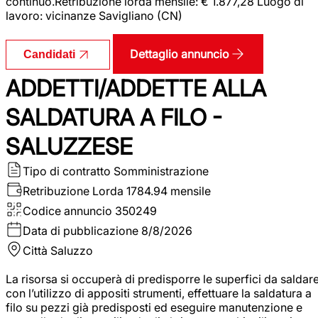
continuo.Retribuzione lorda mensile: € 1.877,28 Luogo di
lavoro: vicinanze Savigliano (CN)
Dettaglio annuncio
Candidati
ADDETTI/ADDETTE ALLA
SALDATURA A FILO -
SALUZZESE
Tipo di contratto
Somministrazione
Retribuzione Lorda
1784.94 mensile
Codice annuncio
350249
Data di pubblicazione
8/8/2026
Città
Saluzzo
La risorsa si occuperà di predisporre le superfici da saldar
con l’utilizzo di appositi strumenti, effettuare la saldatura a
filo su pezzi già predisposti ed eseguire manutenzione e