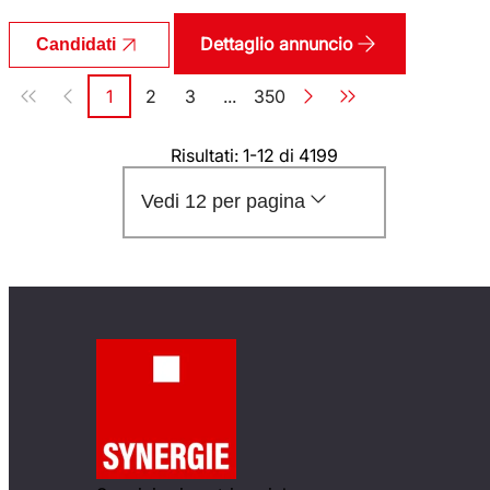
Dettaglio annuncio
Candidati
Paginazione
1
2
3
...
350
Pagina
Pagina
Pagina
Pagina
Risultati: 1-12 di 4199
Vedi 12 per pagina