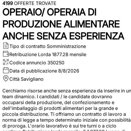
4199
OFFERTE TROVATE
OPERAIO/ OPERAIA DI
PRODUZIONE ALIMENTARE
ANCHE SENZA ESPERIENZA
Tipo di contratto
Somministrazione
Retribuzione Lorda
1877.28 mensile
Codice annuncio
350250
Data di pubblicazione
8/8/2026
Città
Savigliano
Cerchiamo risorse anche senza esperienza da inserire in u
team dinamico. I candidati / le candidate dovranno
occuparsi della produzione, del confezionamento e
dell'imballaggio di prodotti alimentari per la grande e
piccola distribuzione. Ti offriamo un contratto di lavoro a
norma di legge a tempo determinato iniziale con possibilità
di proroga. L'orario lavorativo è sui tre turni o a ciclo