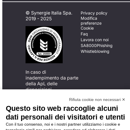
© Synergie Italia Spa.
Privacy policy
2019 - 2025
Modifica
preferenze
Cookie
Faq
Lavora con noi
SA8000
Phishing
Whistleblowing
In caso di
inadempimento da parte
della ApL delle
disposizioni
del Codice di Condotta, è
Rifiuta cookie non necessari ✕
possibile presentare un
reclamo
Questo sito web raccoglie alcuni
all’Organismo di
dati personali dei visitatori e utenti
Monitoraggio utilizzando
una delle modalità
Con il tuo consenso, noi e i nostri partner utilizziamo i cookie e