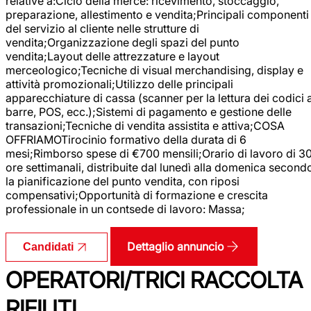
relative a:Ciclo della merce: ricevimento, stoccaggio,
preparazione, allestimento e vendita;Principali componenti
del servizio al cliente nelle strutture di
vendita;Organizzazione degli spazi del punto
vendita;Layout delle attrezzature e layout
merceologico;Tecniche di visual merchandising, display e
attività promozionali;Utilizzo delle principali
apparecchiature di cassa (scanner per la lettura dei codici 
barre, POS, ecc.);Sistemi di pagamento e gestione delle
transazioni;Tecniche di vendita assistita e attiva;COSA
OFFRIAMOTirocinio formativo della durata di 6
mesi;Rimborso spese di €700 mensili;Orario di lavoro di 3
ore settimanali, distribuite dal lunedì alla domenica second
la pianificazione del punto vendita, con riposi
compensativi;Opportunità di formazione e crescita
professionale in un contsede di lavoro: Massa;
Dettaglio annuncio
Candidati
OPERATORI/TRICI RACCOLTA
RIFIUTI