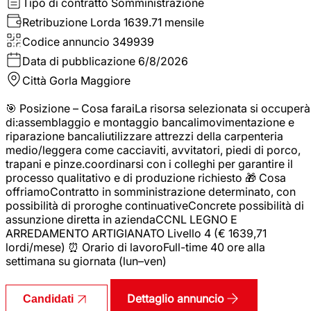
Tipo di contratto
Somministrazione
Retribuzione Lorda
1639.71 mensile
Codice annuncio
349939
Data di pubblicazione
6/8/2026
Città
Gorla Maggiore
🎯 Posizione – Cosa faraiLa risorsa selezionata si occuperà
di:assemblaggio e montaggio bancalimovimentazione e
riparazione bancaliutilizzare attrezzi della carpenteria
medio/leggera come cacciaviti, avvitatori, piedi di porco,
trapani e pinze.coordinarsi con i colleghi per garantire il
processo qualitativo e di produzione richiesto 🎁 Cosa
offriamoContratto in somministrazione determinato, con
possibilità di proroghe continuativeConcrete possibilità di
assunzione diretta in aziendaCCNL LEGNO E
ARREDAMENTO ARTIGIANATO Livello 4 (€ 1639,71
lordi/mese) ⏰ Orario di lavoroFull-time 40 ore alla
settimana su giornata (lun–ven)
Dettaglio annuncio
Candidati