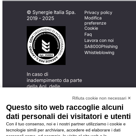
© Synergie Italia Spa.
Privacy policy
2019 - 2025
Modifica
preferenze
Cookie
Faq
Lavora con noi
SA8000
Phishing
Whistleblowing
In caso di
inadempimento da parte
della ApL delle
disposizioni
del Codice di Condotta, è
Rifiuta cookie non necessari ✕
possibile presentare un
Questo sito web raccoglie alcuni
reclamo
dati personali dei visitatori e utenti
all’Organismo di
Monitoraggio utilizzando
Con il tuo consenso, noi e i nostri partner utilizziamo i cookie e
una delle modalità
tecnologie simili per archiviare, accedere ed elaborare i dati
descritte al seguente