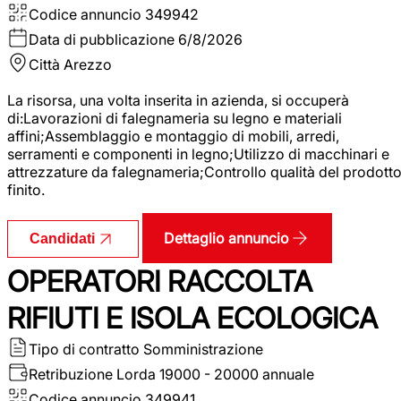
Codice annuncio
349942
Data di pubblicazione
6/8/2026
Città
Arezzo
La risorsa, una volta inserita in azienda, si occuperà
di:Lavorazioni di falegnameria su legno e materiali
affini;Assemblaggio e montaggio di mobili, arredi,
serramenti e componenti in legno;Utilizzo di macchinari e
attrezzature da falegnameria;Controllo qualità del prodott
finito.
Dettaglio annuncio
Candidati
OPERATORI RACCOLTA
RIFIUTI E ISOLA ECOLOGICA
Tipo di contratto
Somministrazione
Retribuzione Lorda
19000 - 20000 annuale
Codice annuncio
349941