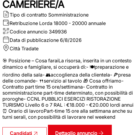
CAMERIERE/A
Tipo di contratto
Somministrazione
Retribuzione Lorda
18000 - 20000 annuale
Codice annuncio
349936
Data di pubblicazione
6/8/2026
Città
Tradate
🎯 Posizione – Cosa faraiLa risorsa, inserita in un contesto
dinamico e famigliare, si occuperà di:- 🍽️preparazione e
riordino della sala- 👥accoglienza della clientela- 🍕presa
delle comande- 🍴servizio al tavolo 🎁 Cosa offriamo-
Contratto part time 15 ore/settimana- Contratto in
somministrazione part-time determinato, con possibilità di
proroghe- CCNL PUBBLICI ESERCIZI RISTORAZIONE
TURISMO Livello 6 o 7 RAL : €18.000 - €20.000 lordi annui
⏰ Orario di lavoroPart-time 15 ore alla settimana anche su
turni serali, con possibilità di lavorare nel weekend
Dettaglio annuncio
Candidati