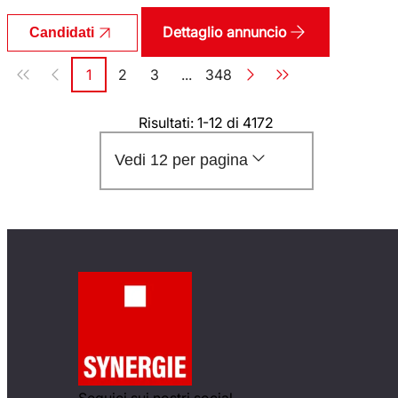
Dettaglio annuncio
Candidati
Paginazione
1
2
3
...
348
Pagina
Pagina
Pagina
Pagina
Risultati: 1-12 di 4172
Vedi 12 per pagina