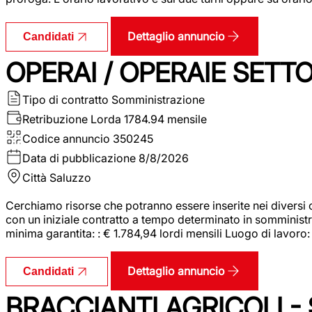
Dettaglio annuncio
Candidati
OPERAI / OPERAIE SET
Tipo di contratto
Somministrazione
Retribuzione Lorda
1784.94 mensile
Codice annuncio
350245
Data di pubblicazione
8/8/2026
Città
Saluzzo
Cerchiamo risorse che potranno essere inserite nei diversi 
con un iniziale contratto a tempo determinato in somministraz
minima garantita: : € 1.784,94 lordi mensili Luogo di lavoro
Dettaglio annuncio
Candidati
BRACCIANTI AGRICOLI -