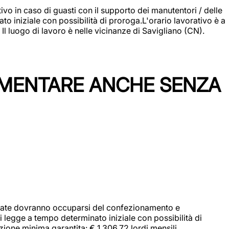
vo in caso di guasti con il supporto dei manutentori / delle
 iniziale con possibilità di proroga.L'orario lavorativo è a
luogo di lavoro è nelle vicinanze di Savigliano (CN).
IMENTARE ANCHE SENZA
didate dovranno occuparsi del confezionamento e
i legge a tempo determinato iniziale con possibilità di
zione minima garantita: € 1.306,72 lordi mensili