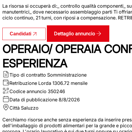
La risorsa si occuperà di:_ controllo qualità componenti_ s
manutentrici_ dove necessario assemblaggio parti Ti offriam
ciclo continuo, 21 turni, con riposi a compensazione. RET
Dettaglio annuncio
Candidati
OPERAIO/ OPERAIA CO
ESPERIENZA
Tipo di contratto
Somministrazione
Retribuzione Lorda
1306.72 mensile
Codice annuncio
350246
Data di pubblicazione
8/8/2026
Città
Saluzzo
Cerchiamo risorse anche senza esperienza da inserire pres
dell'imballaggio di prodotti alimentari per la grande e picco
proroga. L'orario lavorativo è sui due turni oppure su orar