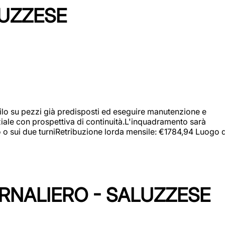
LUZZESE
a filo su pezzi già predisposti ed eseguire manutenzione e
iziale con prospettiva di continuità.L'inquadramento sarà
zo o sui due turniRetribuzione lorda mensile: €1784,94 Luogo d
ORNALIERO - SALUZZESE