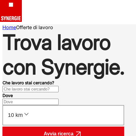
Home
Offerte di lavoro
Trova lavoro
con Synergie.
Che lavoro stai cercando?
Dove
10 km
Avvia ricerca