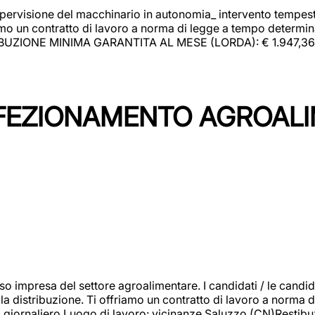
upervisione del macchinario in autonomia_ intervento tempesti
o un contratto di lavoro a norma di legge a tempo determinato
RIBUZIONE MINIMA GARANTITA AL MESE (LORDA): € 1.947,36 Il 
NFEZIONAMENTO AGROAL
so impresa del settore agroalimentare. I candidati / le can
la distribuzione. Ti offriamo un contratto di lavoro a norma d
io giornaliero.Luogo di lavoro: vicinanze Saluzzo (CN)Restibu