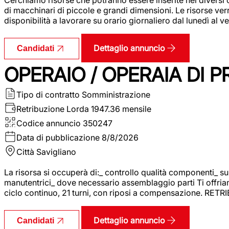
di macchinari di piccole e grandi dimensioni. Le risorse ve
disponibilità a lavorare su orario giornaliero dal lunedì al
Dettaglio annuncio
Candidati
OPERAIO / OPERAIA DI 
Tipo di contratto
Somministrazione
Retribuzione Lorda
1947.36 mensile
Codice annuncio
350247
Data di pubblicazione
8/8/2026
Città
Savigliano
La risorsa si occuperà di:_ controllo qualità componenti_ s
manutentrici_ dove necessario assemblaggio parti Ti offriam
ciclo continuo, 21 turni, con riposi a compensazione. RET
Dettaglio annuncio
Candidati