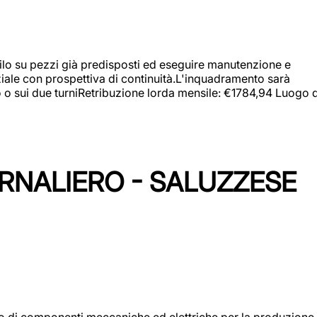
a filo su pezzi già predisposti ed eseguire manutenzione e
iziale con prospettiva di continuità.L'inquadramento sarà
zo o sui due turniRetribuzione lorda mensile: €1784,94 Luogo d
ORNALIERO - SALUZZESE
gio di componenti meccaniche ed elettriche per la produzione