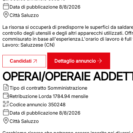
Data di pubblicazione
8/8/2026
Città
Saluzzo
La risorsa si occuperà di predisporre le superfici da saldare
controllo degli utensili e degli altri apparecchi utilizzati.
commisurato in base all'esperienza.L'orario di lavoro è full
Lavoro: Saluzzese (CN)
Dettaglio annuncio
Candidati
OPERAI/OPERAIE ADDETT
Tipo di contratto
Somministrazione
Retribuzione Lorda
1784.94 mensile
Codice annuncio
350248
Data di pubblicazione
8/8/2026
Città
Saluzzo
Cerchiamo risorse che potranno essere inserite nei diversi 