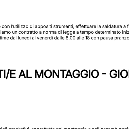
 con l’utilizzo di appositi strumenti, effettuare la saldatura 
 Offriamo un contratto a norma di legge a tempo determinato in
 time dal lunedì al venerdì dalle 8.00 alle 18 con pausa pran
I/E AL MONTAGGIO - GI
cicli produttivi, soprattutto nel montaggio e nell'assemblag