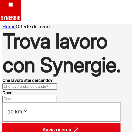
Home
Offerte di lavoro
Trova lavoro
con Synergie.
Che lavoro stai cercando?
Dove
10 km
Avvia ricerca