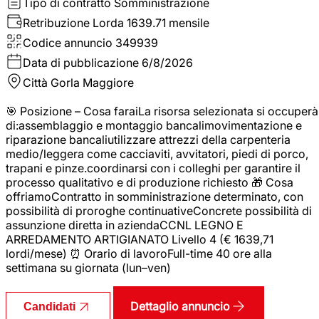
Tipo di contratto
Somministrazione
Retribuzione Lorda
1639.71 mensile
Codice annuncio
349939
Data di pubblicazione
6/8/2026
Città
Gorla Maggiore
🎯 Posizione – Cosa faraiLa risorsa selezionata si occuperà
di:assemblaggio e montaggio bancalimovimentazione e
riparazione bancaliutilizzare attrezzi della carpenteria
medio/leggera come cacciaviti, avvitatori, piedi di porco,
trapani e pinze.coordinarsi con i colleghi per garantire il
processo qualitativo e di produzione richiesto 🎁 Cosa
offriamoContratto in somministrazione determinato, con
possibilità di proroghe continuativeConcrete possibilità di
assunzione diretta in aziendaCCNL LEGNO E
ARREDAMENTO ARTIGIANATO Livello 4 (€ 1639,71
lordi/mese) ⏰ Orario di lavoroFull-time 40 ore alla
settimana su giornata (lun–ven)
Dettaglio annuncio
Candidati