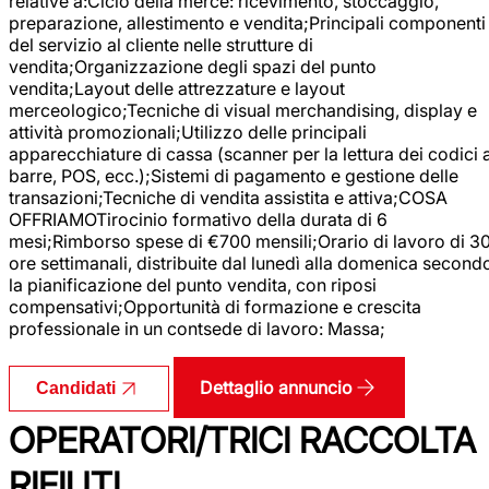
relative a:Ciclo della merce: ricevimento, stoccaggio,
preparazione, allestimento e vendita;Principali componenti
del servizio al cliente nelle strutture di
vendita;Organizzazione degli spazi del punto
vendita;Layout delle attrezzature e layout
merceologico;Tecniche di visual merchandising, display e
attività promozionali;Utilizzo delle principali
apparecchiature di cassa (scanner per la lettura dei codici 
barre, POS, ecc.);Sistemi di pagamento e gestione delle
transazioni;Tecniche di vendita assistita e attiva;COSA
OFFRIAMOTirocinio formativo della durata di 6
mesi;Rimborso spese di €700 mensili;Orario di lavoro di 3
ore settimanali, distribuite dal lunedì alla domenica second
la pianificazione del punto vendita, con riposi
compensativi;Opportunità di formazione e crescita
professionale in un contsede di lavoro: Massa;
Dettaglio annuncio
Candidati
OPERATORI/TRICI RACCOLTA
RIFIUTI