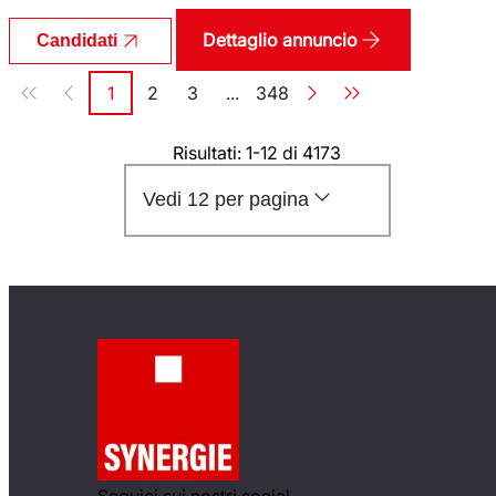
Dettaglio annuncio
Candidati
Paginazione
1
2
3
...
348
Pagina
Pagina
Pagina
Pagina
Risultati: 1-12 di 4173
Vedi 12 per pagina