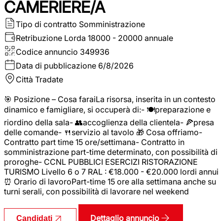
CAMERIERE/A
Tipo di contratto
Somministrazione
Retribuzione Lorda
18000 - 20000 annuale
Codice annuncio
349936
Data di pubblicazione
6/8/2026
Città
Tradate
🎯 Posizione – Cosa faraiLa risorsa, inserita in un contesto
dinamico e famigliare, si occuperà di:- 🍽️preparazione e
riordino della sala- 👥accoglienza della clientela- 🍕presa
delle comande- 🍴servizio al tavolo 🎁 Cosa offriamo-
Contratto part time 15 ore/settimana- Contratto in
somministrazione part-time determinato, con possibilità di
proroghe- CCNL PUBBLICI ESERCIZI RISTORAZIONE
TURISMO Livello 6 o 7 RAL : €18.000 - €20.000 lordi annui
⏰ Orario di lavoroPart-time 15 ore alla settimana anche su
turni serali, con possibilità di lavorare nel weekend
Dettaglio annuncio
Candidati