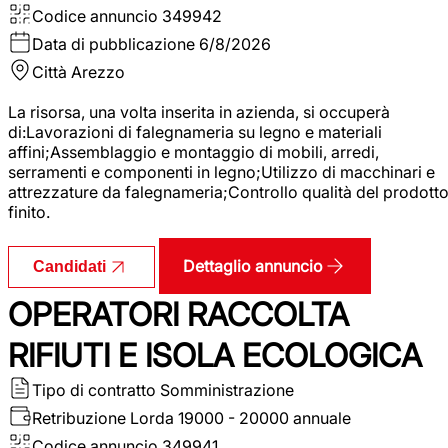
Codice annuncio
349942
Data di pubblicazione
6/8/2026
Città
Arezzo
La risorsa, una volta inserita in azienda, si occuperà
di:Lavorazioni di falegnameria su legno e materiali
affini;Assemblaggio e montaggio di mobili, arredi,
serramenti e componenti in legno;Utilizzo di macchinari e
attrezzature da falegnameria;Controllo qualità del prodott
finito.
Dettaglio annuncio
Candidati
OPERATORI RACCOLTA
RIFIUTI E ISOLA ECOLOGICA
Tipo di contratto
Somministrazione
Retribuzione Lorda
19000 - 20000 annuale
Codice annuncio
349941