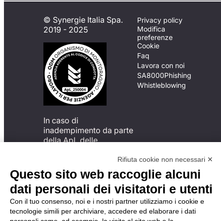
© Synergie Italia Spa.
Privacy policy
2019 - 2025
Modifica
preferenze
Cookie
Faq
Lavora con noi
SA8000
Phishing
Whistleblowing
In caso di
inadempimento da parte
della ApL delle
disposizioni
del Codice di Condotta, è
Rifiuta cookie non necessari ✕
possibile presentare un
Questo sito web raccoglie alcuni
reclamo
dati personali dei visitatori e utenti
all’Organismo di
Monitoraggio utilizzando
Con il tuo consenso, noi e i nostri partner utilizziamo i cookie e
una delle modalità
tecnologie simili per archiviare, accedere ed elaborare i dati
descritte al seguente