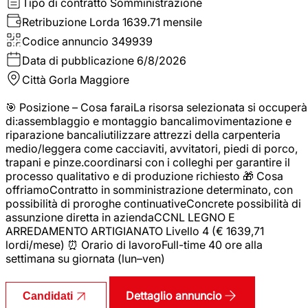
Tipo di contratto
Somministrazione
Retribuzione Lorda
1639.71 mensile
Codice annuncio
349939
Data di pubblicazione
6/8/2026
Città
Gorla Maggiore
🎯 Posizione – Cosa faraiLa risorsa selezionata si occuperà
di:assemblaggio e montaggio bancalimovimentazione e
riparazione bancaliutilizzare attrezzi della carpenteria
medio/leggera come cacciaviti, avvitatori, piedi di porco,
trapani e pinze.coordinarsi con i colleghi per garantire il
processo qualitativo e di produzione richiesto 🎁 Cosa
offriamoContratto in somministrazione determinato, con
possibilità di proroghe continuativeConcrete possibilità di
assunzione diretta in aziendaCCNL LEGNO E
ARREDAMENTO ARTIGIANATO Livello 4 (€ 1639,71
lordi/mese) ⏰ Orario di lavoroFull-time 40 ore alla
settimana su giornata (lun–ven)
Dettaglio annuncio
Candidati