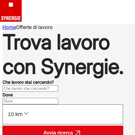
Home
Offerte di lavoro
Trova lavoro
con Synergie.
Che lavoro stai cercando?
Dove
10 km
Avvia ricerca