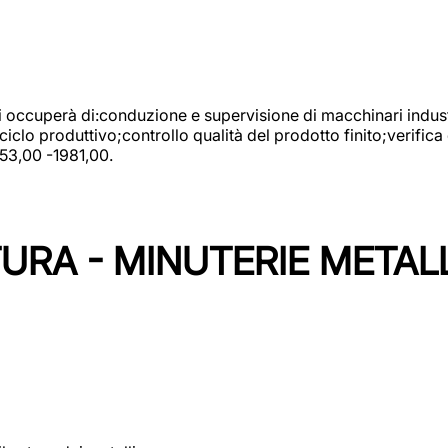
 si occuperà di:conduzione e supervisione di macchinari indust
clo produttivo;controllo qualità del prodotto finito;verifica 
753,00 -1981,00.
URA - MINUTERIE METAL