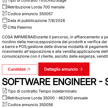
Tipo di contratto
Tirocinio/Stage
Retribuzione Lorda
700 mensile
Codice annuncio
350057
Data di pubblicazione
7/8/2026
Città
Palermo
COSA IMPARERAIDurante il percorso, in affiancamento a pers
riordino della merce;esposizione dei prodotti e verifica dei 
a barre e POS;gestione delle diverse modalità di pagamento;
ricevimento all'esposizione e alla vendita;applicazione dell
comunicazione con il cliente, ascolto delle esigenze, vendit
Dettaglio annuncio
Candidati
SOFTWARE ENGINEER - 
Tipo di contratto
Tempo indeterminato
Retribuzione Lorda
35000 - 462000 annuale
Codice annuncio
350056