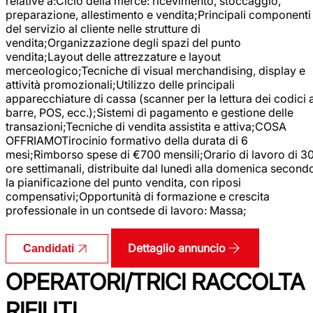
relative a:Ciclo della merce: ricevimento, stoccaggio,
preparazione, allestimento e vendita;Principali componenti
del servizio al cliente nelle strutture di
vendita;Organizzazione degli spazi del punto
vendita;Layout delle attrezzature e layout
merceologico;Tecniche di visual merchandising, display e
attività promozionali;Utilizzo delle principali
apparecchiature di cassa (scanner per la lettura dei codici 
barre, POS, ecc.);Sistemi di pagamento e gestione delle
transazioni;Tecniche di vendita assistita e attiva;COSA
OFFRIAMOTirocinio formativo della durata di 6
mesi;Rimborso spese di €700 mensili;Orario di lavoro di 3
ore settimanali, distribuite dal lunedì alla domenica second
la pianificazione del punto vendita, con riposi
compensativi;Opportunità di formazione e crescita
professionale in un contsede di lavoro: Massa;
Dettaglio annuncio
Candidati
OPERATORI/TRICI RACCOLTA
RIFIUTI