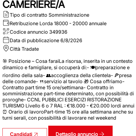
CAMERIERE/A
Tipo di contratto
Somministrazione
Retribuzione Lorda
18000 - 20000 annuale
Codice annuncio
349936
Data di pubblicazione
6/8/2026
Città
Tradate
🎯 Posizione – Cosa faraiLa risorsa, inserita in un contesto
dinamico e famigliare, si occuperà di:- 🍽️preparazione e
riordino della sala- 👥accoglienza della clientela- 🍕presa
delle comande- 🍴servizio al tavolo 🎁 Cosa offriamo-
Contratto part time 15 ore/settimana- Contratto in
somministrazione part-time determinato, con possibilità di
proroghe- CCNL PUBBLICI ESERCIZI RISTORAZIONE
TURISMO Livello 6 o 7 RAL : €18.000 - €20.000 lordi annui
⏰ Orario di lavoroPart-time 15 ore alla settimana anche su
turni serali, con possibilità di lavorare nel weekend
Dettaglio annuncio
Candidati