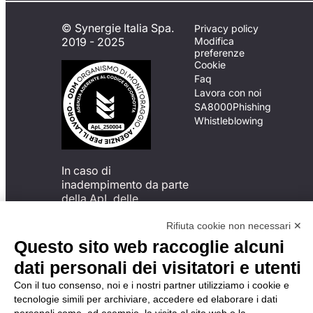
© Synergie Italia Spa.
Privacy policy
2019 - 2025
Modifica
preferenze
Cookie
Faq
Lavora con noi
SA8000
Phishing
Whistleblowing
In caso di
inadempimento da parte
della ApL delle
disposizioni
del Codice di Condotta, è
Rifiuta cookie non necessari ✕
possibile presentare un
Questo sito web raccoglie alcuni
reclamo
dati personali dei visitatori e utenti
all’Organismo di
Monitoraggio utilizzando
Con il tuo consenso, noi e i nostri partner utilizziamo i cookie e
una delle modalità
tecnologie simili per archiviare, accedere ed elaborare i dati
descritte al seguente