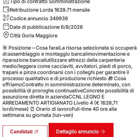
Tipo di contratto
Somministrazione
Retribuzione Lorda
1639.71 mensile
Codice annuncio
349939
Data di pubblicazione
6/8/2026
Città
Gorla Maggiore
🎯 Posizione – Cosa faraiLa risorsa selezionata si occuperà
di:assemblaggio e montaggio bancalimovimentazione e
riparazione bancaliutilizzare attrezzi della carpenteria
medio/leggera come cacciaviti, avvitatori, piedi di porco,
trapani e pinze.coordinarsi con i colleghi per garantire il
processo qualitativo e di produzione richiesto 🎁 Cosa
offriamoContratto in somministrazione determinato, con
possibilità di proroghe continuativeConcrete possibilità di
assunzione diretta in aziendaCCNL LEGNO E
ARREDAMENTO ARTIGIANATO Livello 4 (€ 1639,71
lordi/mese) ⏰ Orario di lavoroFull-time 40 ore alla
settimana su giornata (lun–ven)
Dettaglio annuncio
Candidati