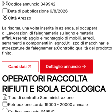
Codice annuncio
349942
Data di pubblicazione
6/8/2026
Città
Arezzo
La risorsa, una volta inserita in azienda, si occuperà
di:Lavorazioni di falegnameria su legno e materiali
affini;Assemblaggio e montaggio di mobili, arredi,
serramenti e componenti in legno;Utilizzo di macchinari e
attrezzature da falegnameria;Controllo qualità del prodott
finito.
Dettaglio annuncio
Candidati
OPERATORI RACCOLTA
RIFIUTI E ISOLA ECOLOGICA
Tipo di contratto
Somministrazione
Retribuzione Lorda
19000 - 20000 annuale
Codice annuncio
349941