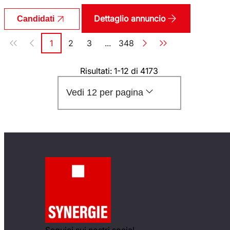
Dettaglio annuncio
Candidati
Paginazione
1
2
3
...
348
Pagina
Pagina
Pagina
Pagina
Risultati: 1-12 di 4173
Vedi 12 per pagina