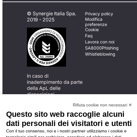
© Synergie Italia Spa.
Privacy policy
2019 - 2025
Modifica
preferenze
Cookie
Faq
Lavora con noi
SA8000
Phishing
Whistleblowing
In caso di
inadempimento da parte
della ApL delle
disposizioni
del Codice di Condotta, è
Rifiuta cookie non necessari ✕
possibile presentare un
reclamo
Questo sito web raccoglie alcuni
all’Organismo di
dati personali dei visitatori e utenti
Monitoraggio utilizzando
una delle modalità
Con il tuo consenso, noi e i nostri partner utilizziamo i cookie e