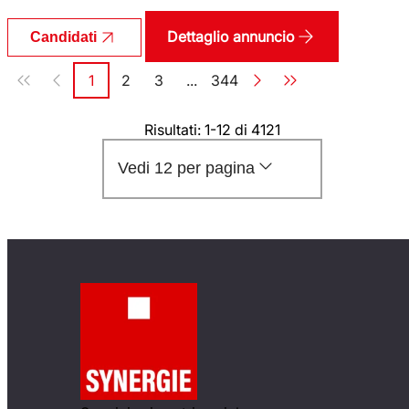
Dettaglio annuncio
Candidati
Paginazione
1
2
3
...
344
Pagina
Pagina
Pagina
Pagina
Risultati: 1-12 di 4121
Vedi 12 per pagina