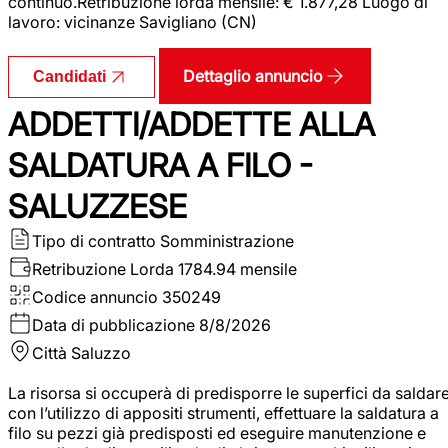
continuo.Retribuzione lorda mensile: € 1.877,28 Luogo di
lavoro: vicinanze Savigliano (CN)
Dettaglio annuncio
Candidati
ADDETTI/ADDETTE ALLA
SALDATURA A FILO -
SALUZZESE
Tipo di contratto
Somministrazione
Retribuzione Lorda
1784.94 mensile
Codice annuncio
350249
Data di pubblicazione
8/8/2026
Città
Saluzzo
La risorsa si occuperà di predisporre le superfici da saldar
con l’utilizzo di appositi strumenti, effettuare la saldatura a
filo su pezzi già predisposti ed eseguire manutenzione e