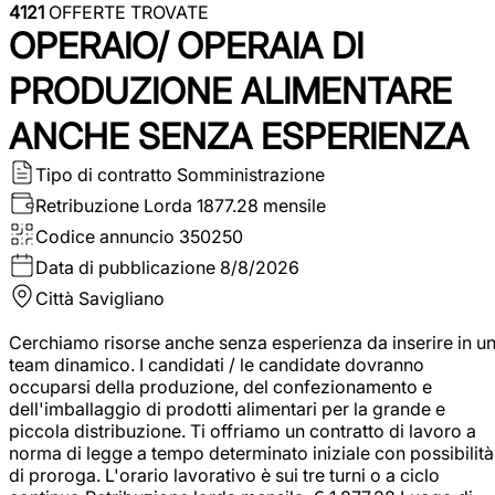
4121
OFFERTE TROVATE
OPERAIO/ OPERAIA DI
PRODUZIONE ALIMENTARE
ANCHE SENZA ESPERIENZA
Tipo di contratto
Somministrazione
Retribuzione Lorda
1877.28 mensile
Codice annuncio
350250
Data di pubblicazione
8/8/2026
Città
Savigliano
Cerchiamo risorse anche senza esperienza da inserire in u
team dinamico. I candidati / le candidate dovranno
occuparsi della produzione, del confezionamento e
dell'imballaggio di prodotti alimentari per la grande e
piccola distribuzione. Ti offriamo un contratto di lavoro a
norma di legge a tempo determinato iniziale con possibilità
di proroga. L'orario lavorativo è sui tre turni o a ciclo