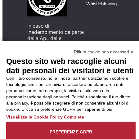
Whistleblowing
In caso di
inadempimento da parte
della ApL delle
disposizioni
del Codice di Condotta, è
Rifiuta cookie non necessari ✕
possibile presentare un
Questo sito web raccoglie alcuni
reclamo
dati personali dei visitatori e utenti
all’Organismo di
Monitoraggio utilizzando
Con il tuo consenso, noi e i nostri partner utilizziamo i cookie e
una delle modalità
tecnologie simili per archiviare, accedere ed elaborare i dati
descritte al seguente
personali come, ad esempio, la visita al sito web o la
indirizzo web
personalizzazione degli annunci. Poiché rispettiamo il tuo diritto
https://odm-
alla privacy, è possibile scegliere di non consentire alcuni tipi di
agenzielavoro.it/reclami/
.
cookie. Clicca su preferenze GDPR per saperne di più.
Visualizza la Cookie Policy Completa
PREFERENZE GDPR