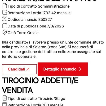
Tipo di contratto
Somministrazione
Retribuzione Lorda
1732.42 mensile
Codice annuncio
350227
Data di pubblicazione
7/8/2026
Città
Torre Orsaia
Il/la candidato/a lavorerà presso un Ente comunale situato
nella provincia di Salerno (zona Sud).Si occuperà di
controllo e gestione del traffico nelle zone assegnate sul
territorio comunale.
Dettaglio annuncio
Candidati
TIROCINIO ADDETTI/E
VENDITA
Tipo di contratto
Tirocinio/Stage
Retribuzione Lorda
700 mensile