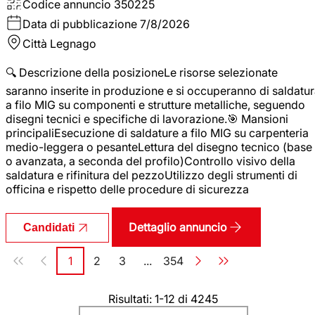
Codice annuncio
350225
Data di pubblicazione
7/8/2026
Città
Legnago
🔍 Descrizione della posizioneLe risorse selezionate
saranno inserite in produzione e si occuperanno di saldatu
a filo MIG su componenti e strutture metalliche, seguendo
disegni tecnici e specifiche di lavorazione.🎯 Mansioni
principaliEsecuzione di saldature a filo MIG su carpenteria
medio-leggera o pesanteLettura del disegno tecnico (base
o avanzata, a seconda del profilo)Controllo visivo della
saldatura e rifinitura del pezzoUtilizzo degli strumenti di
officina e rispetto delle procedure di sicurezza
Dettaglio annuncio
Candidati
Paginazione
1
2
3
...
354
Pagina
Pagina
Pagina
Pagina
Risultati: 1-12 di 4245