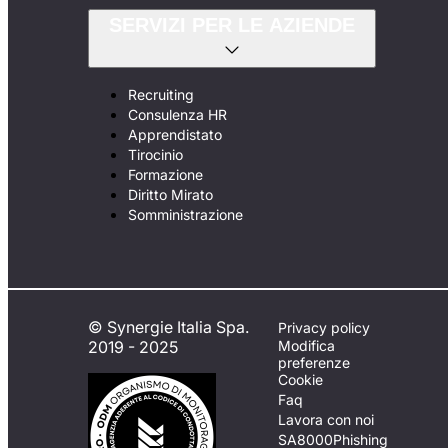
SERVIZI PER LE AZIENDE
Recruiting
Consulenza HR
Apprendistato
Tirocinio
Formazione
Diritto Mirato
Somministrazione
© Synergie Italia Spa.
Privacy policy
2019 - 2025
Modifica
preferenze
Cookie
Faq
Lavora con noi
SA8000
Phishing