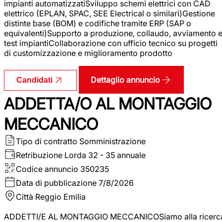
impianti automatizzatiSviluppo schemi elettrici con CAD
elettrico (EPLAN, SPAC, SEE Electrical o similari)Gestione
distinte base (BOM) e codifiche tramite ERP (SAP o
equivalenti)Supporto a produzione, collaudo, avviamento 
test impiantiCollaborazione con ufficio tecnico su progetti
di customizzazione e miglioramento prodotto
Dettaglio annuncio
Candidati
ADDETTA/O AL MONTAGGIO
MECCANICO
Tipo di contratto
Somministrazione
Retribuzione Lorda
32 - 35 annuale
Codice annuncio
350235
Data di pubblicazione
7/8/2026
Città
Reggio Emilia
ADDETTI/E AL MONTAGGIO MECCANICOSiamo alla ricerc