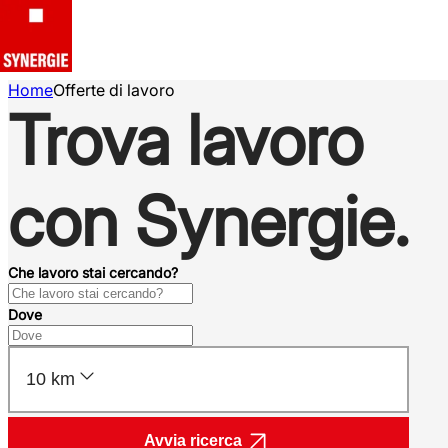
Home
Offerte di lavoro
Trova lavoro
con Synergie.
Che lavoro stai cercando?
Dove
10 km
Avvia ricerca