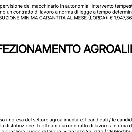
upervisione del macchinario in autonomia_ intervento tempesti
o un contratto di lavoro a norma di legge a tempo determinato
RIBUZIONE MINIMA GARANTITA AL MESE (LORDA): € 1.947,36 Il 
NFEZIONAMENTO AGROAL
so impresa del settore agroalimentare. I candidati / le can
la distribuzione. Ti offriamo un contratto di lavoro a norma d
io giornaliero.Luogo di lavoro: vicinanze Saluzzo (CN)Restibu