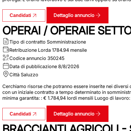
Dettaglio annuncio
Candidati
OPERAI / OPERAIE SET
Tipo di contratto
Somministrazione
Retribuzione Lorda
1784.94 mensile
Codice annuncio
350245
Data di pubblicazione
8/8/2026
Città
Saluzzo
Cerchiamo risorse che potranno essere inserite nei diversi 
con un iniziale contratto a tempo determinato in somministraz
minima garantita: : € 1.784,94 lordi mensili Luogo di lavoro
Dettaglio annuncio
Candidati
BRACCIANTI AGRICOLI -