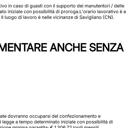
vo in caso di guasti con il supporto dei manutentori / delle
 iniziale con possibilità di proroga.L'orario lavorativo è a
luogo di lavoro è nelle vicinanze di Savigliano (CN).
IMENTARE ANCHE SENZA
didate dovranno occuparsi del confezionamento e
i legge a tempo determinato iniziale con possibilità di
zione minima garantita: € 1.306,72 lordi mensili