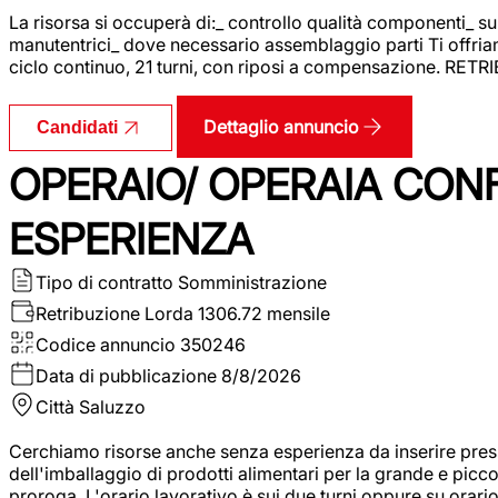
La risorsa si occuperà di:_ controllo qualità componenti_ s
manutentrici_ dove necessario assemblaggio parti Ti offriam
ciclo continuo, 21 turni, con riposi a compensazione. RET
Dettaglio annuncio
Candidati
OPERAIO/ OPERAIA CO
ESPERIENZA
Tipo di contratto
Somministrazione
Retribuzione Lorda
1306.72 mensile
Codice annuncio
350246
Data di pubblicazione
8/8/2026
Città
Saluzzo
Cerchiamo risorse anche senza esperienza da inserire pres
dell'imballaggio di prodotti alimentari per la grande e picco
proroga. L'orario lavorativo è sui due turni oppure su orar