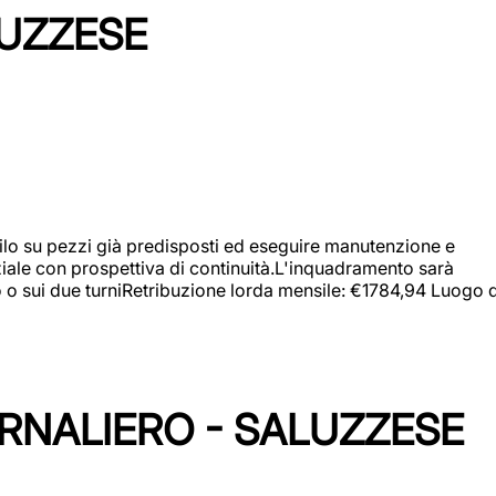
LUZZESE
a filo su pezzi già predisposti ed eseguire manutenzione e
iziale con prospettiva di continuità.L'inquadramento sarà
zo o sui due turniRetribuzione lorda mensile: €1784,94 Luogo d
ORNALIERO - SALUZZESE