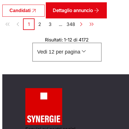
Dettaglio annuncio
Candidati
Paginazione
1
2
3
...
348
Pagina
Pagina
Pagina
Pagina
Risultati: 1-12 di 4172
Vedi 12 per pagina