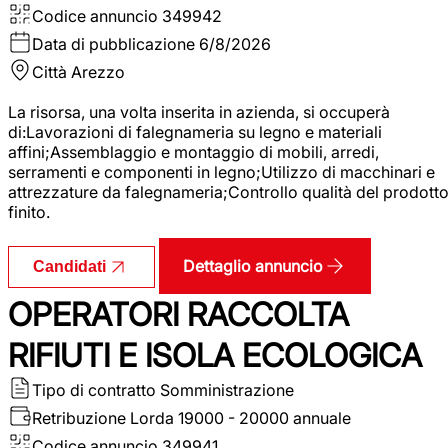
Codice annuncio
349942
Data di pubblicazione
6/8/2026
Città
Arezzo
La risorsa, una volta inserita in azienda, si occuperà
di:Lavorazioni di falegnameria su legno e materiali
affini;Assemblaggio e montaggio di mobili, arredi,
serramenti e componenti in legno;Utilizzo di macchinari e
attrezzature da falegnameria;Controllo qualità del prodott
finito.
Dettaglio annuncio
Candidati
OPERATORI RACCOLTA
RIFIUTI E ISOLA ECOLOGICA
Tipo di contratto
Somministrazione
Retribuzione Lorda
19000 - 20000 annuale
Codice annuncio
349941