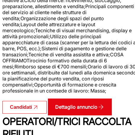
relative a:Ciclo della merce: ricevimento, stoccaggio,
preparazione, allestimento e vendita;Principali componenti
del servizio al cliente nelle strutture di
vendita;Organizzazione degli spazi del punto
vendita;Layout delle attrezzature e layout
merceologico;Tecniche di visual merchandising, display e
attività promozionali;Utilizzo delle principali
apparecchiature di cassa (scanner per la lettura dei codici 
barre, POS, ecc.);Sistemi di pagamento e gestione delle
transazioni;Tecniche di vendita assistita e attiva;COSA
OFFRIAMOTirocinio formativo della durata di 6
mesi;Rimborso spese di €700 mensili;Orario di lavoro di 3
ore settimanali, distribuite dal lunedì alla domenica second
la pianificazione del punto vendita, con riposi
compensativi;Opportunità di formazione e crescita
professionale in un contsede di lavoro: Massa;
Dettaglio annuncio
Candidati
OPERATORI/TRICI RACCOLTA
RIFIUTI