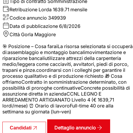
Tipo di contratto
Somministrazione
Retribuzione Lorda
1639.71 mensile
Codice annuncio
349939
Data di pubblicazione
6/8/2026
Città
Gorla Maggiore
🎯 Posizione – Cosa faraiLa risorsa selezionata si occuperà
di:assemblaggio e montaggio bancalimovimentazione e
riparazione bancaliutilizzare attrezzi della carpenteria
medio/leggera come cacciaviti, avvitatori, piedi di porco,
trapani e pinze.coordinarsi con i colleghi per garantire il
processo qualitativo e di produzione richiesto 🎁 Cosa
offriamoContratto in somministrazione determinato, con
possibilità di proroghe continuativeConcrete possibilità di
assunzione diretta in aziendaCCNL LEGNO E
ARREDAMENTO ARTIGIANATO Livello 4 (€ 1639,71
lordi/mese) ⏰ Orario di lavoroFull-time 40 ore alla
settimana su giornata (lun–ven)
Dettaglio annuncio
Candidati