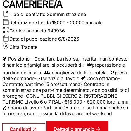
CAMERIERE/A
Tipo di contratto
Somministrazione
Retribuzione Lorda
18000 - 20000 annuale
Codice annuncio
349936
Data di pubblicazione
6/8/2026
Città
Tradate
🎯 Posizione – Cosa faraiLa risorsa, inserita in un contesto
dinamico e famigliare, si occuperà di:- 🍽️preparazione e
riordino della sala- 👥accoglienza della clientela- 🍕presa
delle comande- 🍴servizio al tavolo 🎁 Cosa offriamo-
Contratto part time 15 ore/settimana- Contratto in
somministrazione part-time determinato, con possibilità di
proroghe- CCNL PUBBLICI ESERCIZI RISTORAZIONE
TURISMO Livello 6 o 7 RAL : €18.000 - €20.000 lordi annui
⏰ Orario di lavoroPart-time 15 ore alla settimana anche su
turni serali, con possibilità di lavorare nel weekend
Dettaglio annuncio
Candidati