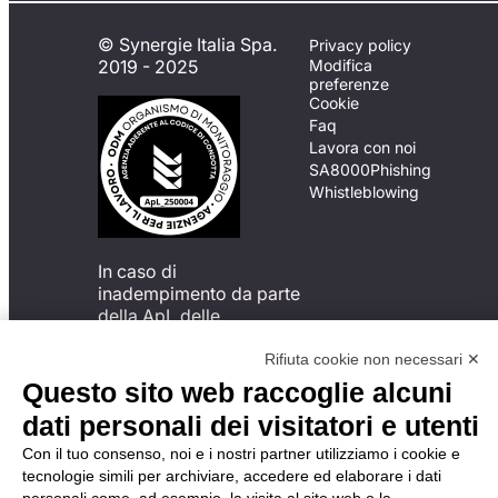
© Synergie Italia Spa.
Privacy policy
2019 - 2025
Modifica
preferenze
Cookie
Faq
Lavora con noi
SA8000
Phishing
Whistleblowing
In caso di
inadempimento da parte
della ApL delle
disposizioni
del Codice di Condotta, è
Rifiuta cookie non necessari ✕
possibile presentare un
Questo sito web raccoglie alcuni
reclamo
dati personali dei visitatori e utenti
all’Organismo di
Monitoraggio utilizzando
Con il tuo consenso, noi e i nostri partner utilizziamo i cookie e
una delle modalità
tecnologie simili per archiviare, accedere ed elaborare i dati
descritte al seguente