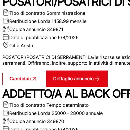
POSATORI/POSATRICI DI
Tipo di contratto
Somministrazione
Retribuzione Lorda
1458.99 mensile
Codice annuncio
349871
Data di pubblicazione
6/8/2026
Città
Aosta
POSATORI/POSATRICI DI SERRAMENTI La/le risorse selezionat
serramenti. Offriranno, inoltre, supporto in attività di man
Dettaglio annuncio
Candidati
ADDETTO/A AL BACK OF
Tipo di contratto
Tempo determinato
Retribuzione Lorda
25000 - 28000 annuale
Codice annuncio
349870
Data di pubblicazione
6/8/2026