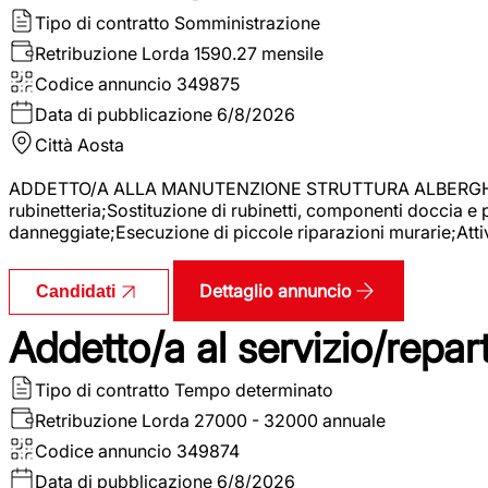
Tipo di contratto
Somministrazione
Retribuzione Lorda
1590.27 mensile
Codice annuncio
349875
Data di pubblicazione
6/8/2026
Città
Aosta
ADDETTO/A ALLA MANUTENZIONE STRUTTURA ALBERGHIERA La r
rubinetteria;Sostituzione di rubinetti, componenti doccia e
danneggiate;Esecuzione di piccole riparazioni murarie;Attivi
Dettaglio annuncio
Candidati
Addetto/a al servizio/repar
Tipo di contratto
Tempo determinato
Retribuzione Lorda
27000 - 32000 annuale
Codice annuncio
349874
Data di pubblicazione
6/8/2026