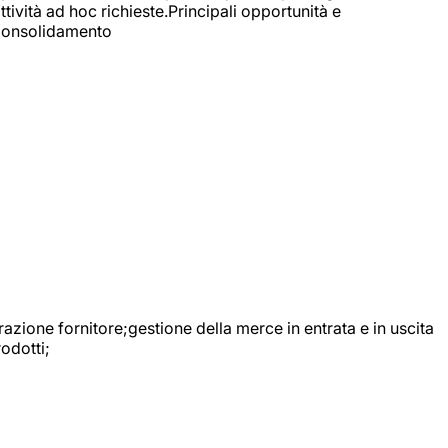
ttività ad hoc richieste.Principali opportunità e
e Consolidamento
urazione fornitore;gestione della merce in entrata e in uscita
odotti;