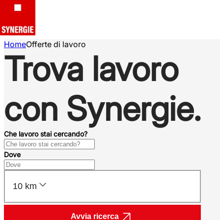
Home
Offerte di lavoro
Trova lavoro
con Synergie.
Che lavoro stai cercando?
Dove
10 km
Avvia ricerca