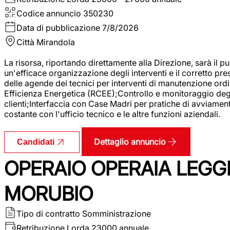
Codice annuncio
350230
Data di pubblicazione
7/8/2026
Città
Mirandola
La risorsa, riportando direttamente alla Direzione, sarà il pu
un'efficace organizzazione degli interventi e il corretto pr
delle agende dei tecnici per interventi di manutenzione ord
Efficienza Energetica (RCEE);Controllo e monitoraggio degli
clienti;Interfaccia con Case Madri per pratiche di avviamen
costante con l'ufficio tecnico e le altre funzioni aziendali.
Dettaglio annuncio
Candidati
OPERAIO OPERAIA LEGGE
MORUBIO
Tipo di contratto
Somministrazione
Retribuzione Lorda
23000 annuale