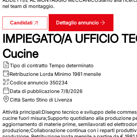
nel team di montaggio.
Dettaglio annuncio
Candidati
IMPIEGATO/A UFFICIO TEC
Cucine
Tipo di contratto
Tempo determinato
Retribuzione Lorda
Minimo 1981 mensile
Codice annuncio
350234
Data di pubblicazione
7/8/2026
Città
Santo Stino di Livenza
Attività principali:Disegno tecnico e sviluppo delle commes
cucine fuori misura;Supporto quotidiano alla produzione p
aggiornamento di materie prime, semilavorati ed elettrodom
produzione;Collaborazione continua con i reparti produttivi 
produzione. Retribuzione lorda mensile a partire da € 1981,