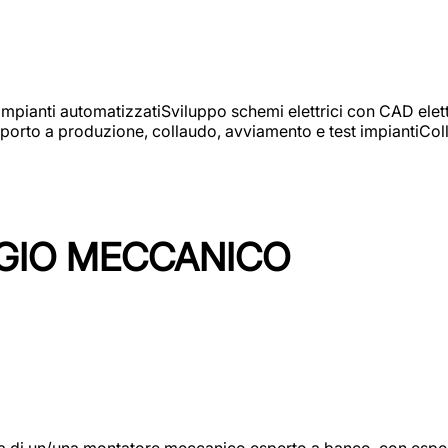
 impianti automatizzatiSviluppo schemi elettrici con CAD elet
orto a produzione, collaudo, avviamento e test impiantiColla
GIO MECCANICO
/una montatore meccanico esperto a banco, con esperienza c