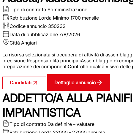
Tipo di contratto
Somministrazione
Retribuzione Lorda
Minimo 1700 mensile
Codice annuncio
350232
Data di pubblicazione
7/8/2026
Città
Angiari
La risorsa selezionata si occuperà di attività di assemblag
precisione.Responsabilità principaliAssemblaggio di compone
preparazione dei componentiControllo qualità visivo delle p
Dettaglio annuncio
Candidati
ADDETTO/A ALLA PIANIF
IMPIANTISTICA
Tipo di contratto
Da definire – valutare
Retribuzione Lorda
23000 - 27000 annuale