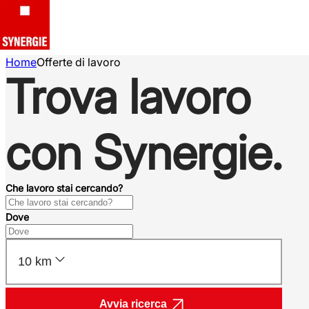
Home
Offerte di lavoro
Trova lavoro
con Synergie.
Che lavoro stai cercando?
Dove
10 km
Avvia ricerca