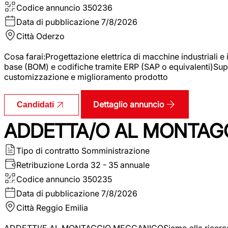
Codice annuncio
350236
Data di pubblicazione
7/8/2026
Città
Oderzo
Cosa farai:Progettazione elettrica di macchine industriali e
base (BOM) e codifiche tramite ERP (SAP o equivalenti)Supp
customizzazione e miglioramento prodotto
Dettaglio annuncio
Candidati
ADDETTA/O AL MONTAG
Tipo di contratto
Somministrazione
Retribuzione Lorda
32 - 35 annuale
Codice annuncio
350235
Data di pubblicazione
7/8/2026
Città
Reggio Emilia
ADDETTI/E AL MONTAGGIO MECCANICOSiamo alla ricerca di un