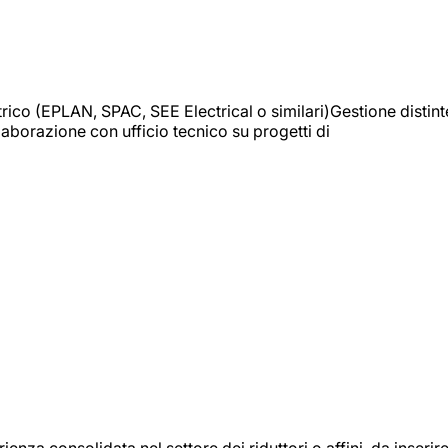
trico (EPLAN, SPAC, SEE Electrical o similari)Gestione distint
borazione con ufficio tecnico su progetti di
onsolidata nel settore dei riduttori o affini, da inserir