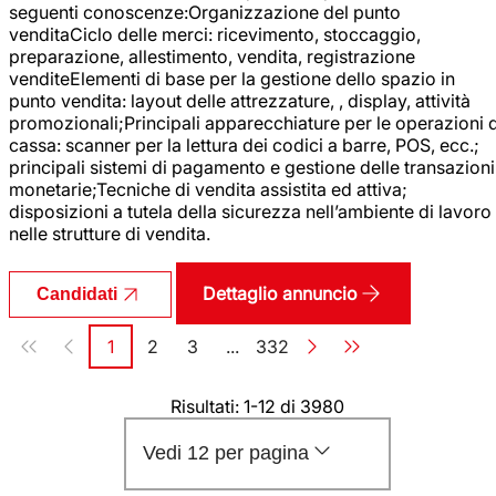
seguenti conoscenze:Organizzazione del punto
venditaCiclo delle merci: ricevimento, stoccaggio,
preparazione, allestimento, vendita, registrazione
venditeElementi di base per la gestione dello spazio in
punto vendita: layout delle attrezzature, , display, attività
promozionali;Principali apparecchiature per le operazioni d
cassa: scanner per la lettura dei codici a barre, POS, ecc.;
principali sistemi di pagamento e gestione delle transazioni
monetarie;Tecniche di vendita assistita ed attiva;
disposizioni a tutela della sicurezza nell’ambiente di lavoro
nelle strutture di vendita.
Dettaglio annuncio
Candidati
Paginazione
1
2
3
...
332
Pagina
Pagina
Pagina
Pagina
Risultati: 1-12 di 3980
Vedi 12 per pagina