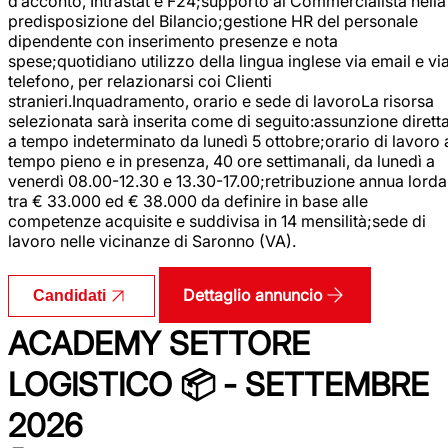
d’acconto, Intrastat e F24;supporto al Commercialista nella
predisposizione del Bilancio;gestione HR del personale
dipendente con inserimento presenze e nota
spese;quotidiano utilizzo della lingua inglese via email e vi
telefono, per relazionarsi coi Clienti
stranieri.Inquadramento, orario e sede di lavoroLa risorsa
selezionata sarà inserita come di seguito:assunzione dirett
a tempo indeterminato da lunedì 5 ottobre;orario di lavoro 
tempo pieno e in presenza, 40 ore settimanali, da lunedì a
venerdì 08.00-12.30 e 13.30-17.00;retribuzione annua lorda
tra € 33.000 ed € 38.000 da definire in base alle
competenze acquisite e suddivisa in 14 mensilità;sede di
lavoro nelle vicinanze di Saronno (VA).
Dettaglio annuncio
Candidati
ACADEMY SETTORE
LOGISTICO 📦 - SETTEMBRE
2026