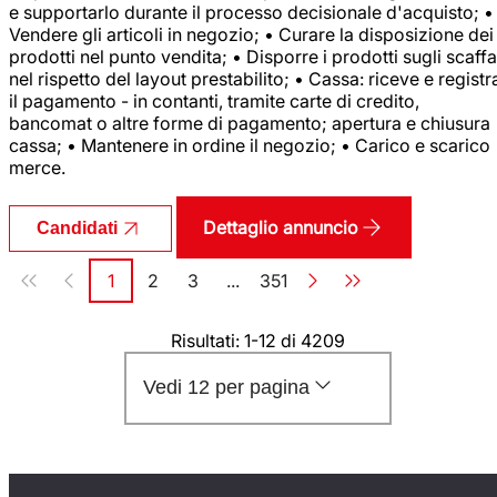
e supportarlo durante il processo decisionale d'acquisto; •
Vendere gli articoli in negozio; • Curare la disposizione dei
prodotti nel punto vendita; • Disporre i prodotti sugli scaffa
nel rispetto del layout prestabilito; • Cassa: riceve e registr
il pagamento - in contanti, tramite carte di credito,
bancomat o altre forme di pagamento; apertura e chiusura
cassa; • Mantenere in ordine il negozio; • Carico e scarico
merce.
Dettaglio annuncio
Candidati
Paginazione
1
2
3
...
351
Pagina
Pagina
Pagina
Pagina
Risultati: 1-12 di 4209
Vedi 12 per pagina