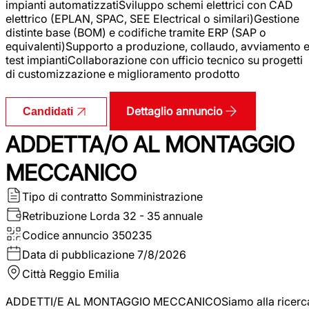
impianti automatizzatiSviluppo schemi elettrici con CAD
elettrico (EPLAN, SPAC, SEE Electrical o similari)Gestione
distinte base (BOM) e codifiche tramite ERP (SAP o
equivalenti)Supporto a produzione, collaudo, avviamento 
test impiantiCollaborazione con ufficio tecnico su progetti
di customizzazione e miglioramento prodotto
Dettaglio annuncio
Candidati
ADDETTA/O AL MONTAGGIO
MECCANICO
Tipo di contratto
Somministrazione
Retribuzione Lorda
32 - 35 annuale
Codice annuncio
350235
Data di pubblicazione
7/8/2026
Città
Reggio Emilia
ADDETTI/E AL MONTAGGIO MECCANICOSiamo alla ricerc