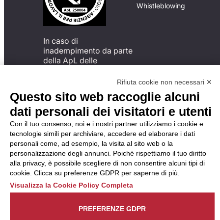
Whistleblowing
In caso di
inadempimento da parte
della ApL delle
disposizioni
del Codice di Condotta, è
Rifiuta cookie non necessari ✕
possibile presentare un
Questo sito web raccoglie alcuni
reclamo
dati personali dei visitatori e utenti
all’Organismo di
Monitoraggio utilizzando
Con il tuo consenso, noi e i nostri partner utilizziamo i cookie e
una delle modalità
tecnologie simili per archiviare, accedere ed elaborare i dati
descritte al seguente
personali come, ad esempio, la visita al sito web o la
indirizzo web
personalizzazione degli annunci. Poiché rispettiamo il tuo diritto
https://odm-
alla privacy, è possibile scegliere di non consentire alcuni tipi di
agenzielavoro.it/reclami/
.
cookie. Clicca su preferenze GDPR per saperne di più.
Visualizza la Cookie Policy Completa
PREFERENZE GDPR