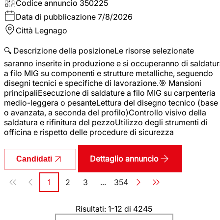
Codice annuncio
350225
Data di pubblicazione
7/8/2026
Città
Legnago
🔍 Descrizione della posizioneLe risorse selezionate
saranno inserite in produzione e si occuperanno di saldatu
a filo MIG su componenti e strutture metalliche, seguendo
disegni tecnici e specifiche di lavorazione.🎯 Mansioni
principaliEsecuzione di saldature a filo MIG su carpenteria
medio-leggera o pesanteLettura del disegno tecnico (base
o avanzata, a seconda del profilo)Controllo visivo della
saldatura e rifinitura del pezzoUtilizzo degli strumenti di
officina e rispetto delle procedure di sicurezza
Dettaglio annuncio
Candidati
Paginazione
1
2
3
...
354
Pagina
Pagina
Pagina
Pagina
Risultati: 1-12 di 4245