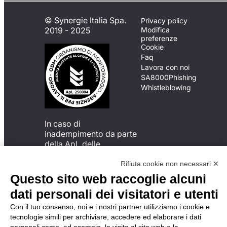
© Synergie Italia Spa.
Privacy policy
2019 - 2025
Modifica
preferenze
Cookie
Faq
Lavora con noi
SA8000
Phishing
Whistleblowing
In caso di
inadempimento da parte
della ApL delle
disposizioni
del Codice di Condotta, è
Rifiuta cookie non necessari ✕
possibile presentare un
Questo sito web raccoglie alcuni
reclamo
dati personali dei visitatori e utenti
all’Organismo di
Monitoraggio utilizzando
Con il tuo consenso, noi e i nostri partner utilizziamo i cookie e
una delle modalità
tecnologie simili per archiviare, accedere ed elaborare i dati
descritte al seguente