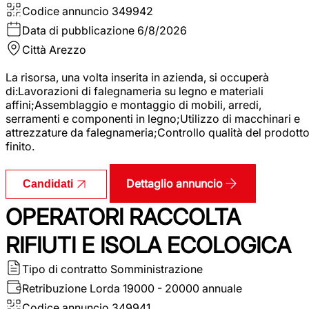
Codice annuncio
349942
Data di pubblicazione
6/8/2026
Città
Arezzo
La risorsa, una volta inserita in azienda, si occuperà
di:Lavorazioni di falegnameria su legno e materiali
affini;Assemblaggio e montaggio di mobili, arredi,
serramenti e componenti in legno;Utilizzo di macchinari e
attrezzature da falegnameria;Controllo qualità del prodott
finito.
Dettaglio annuncio
Candidati
OPERATORI RACCOLTA
RIFIUTI E ISOLA ECOLOGICA
Tipo di contratto
Somministrazione
Retribuzione Lorda
19000 - 20000 annuale
Codice annuncio
349941