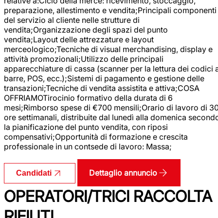
relative a:Ciclo della merce: ricevimento, stoccaggio,
preparazione, allestimento e vendita;Principali componenti
del servizio al cliente nelle strutture di
vendita;Organizzazione degli spazi del punto
vendita;Layout delle attrezzature e layout
merceologico;Tecniche di visual merchandising, display e
attività promozionali;Utilizzo delle principali
apparecchiature di cassa (scanner per la lettura dei codici 
barre, POS, ecc.);Sistemi di pagamento e gestione delle
transazioni;Tecniche di vendita assistita e attiva;COSA
OFFRIAMOTirocinio formativo della durata di 6
mesi;Rimborso spese di €700 mensili;Orario di lavoro di 3
ore settimanali, distribuite dal lunedì alla domenica second
la pianificazione del punto vendita, con riposi
compensativi;Opportunità di formazione e crescita
professionale in un contsede di lavoro: Massa;
Dettaglio annuncio
Candidati
OPERATORI/TRICI RACCOLTA
RIFIUTI