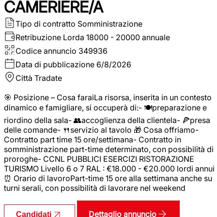
CAMERIERE/A
Tipo di contratto
Somministrazione
Retribuzione Lorda
18000 - 20000 annuale
Codice annuncio
349936
Data di pubblicazione
6/8/2026
Città
Tradate
🎯 Posizione – Cosa faraiLa risorsa, inserita in un contesto
dinamico e famigliare, si occuperà di:- 🍽️preparazione e
riordino della sala- 👥accoglienza della clientela- 🍕presa
delle comande- 🍴servizio al tavolo 🎁 Cosa offriamo-
Contratto part time 15 ore/settimana- Contratto in
somministrazione part-time determinato, con possibilità di
proroghe- CCNL PUBBLICI ESERCIZI RISTORAZIONE
TURISMO Livello 6 o 7 RAL : €18.000 - €20.000 lordi annui
⏰ Orario di lavoroPart-time 15 ore alla settimana anche su
turni serali, con possibilità di lavorare nel weekend
Dettaglio annuncio
Candidati