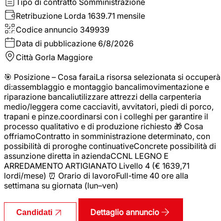
Tipo di contratto
Somministrazione
Retribuzione Lorda
1639.71 mensile
Codice annuncio
349939
Data di pubblicazione
6/8/2026
Città
Gorla Maggiore
🎯 Posizione – Cosa faraiLa risorsa selezionata si occuperà
di:assemblaggio e montaggio bancalimovimentazione e
riparazione bancaliutilizzare attrezzi della carpenteria
medio/leggera come cacciaviti, avvitatori, piedi di porco,
trapani e pinze.coordinarsi con i colleghi per garantire il
processo qualitativo e di produzione richiesto 🎁 Cosa
offriamoContratto in somministrazione determinato, con
possibilità di proroghe continuativeConcrete possibilità di
assunzione diretta in aziendaCCNL LEGNO E
ARREDAMENTO ARTIGIANATO Livello 4 (€ 1639,71
lordi/mese) ⏰ Orario di lavoroFull-time 40 ore alla
settimana su giornata (lun–ven)
Dettaglio annuncio
Candidati