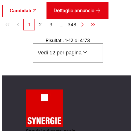
Dettaglio annuncio
Candidati
Paginazione
1
2
3
...
348
Pagina
Pagina
Pagina
Pagina
Risultati: 1-12 di 4173
Vedi 12 per pagina