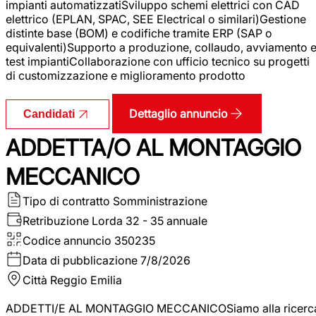
impianti automatizzatiSviluppo schemi elettrici con CAD
elettrico (EPLAN, SPAC, SEE Electrical o similari)Gestione
distinte base (BOM) e codifiche tramite ERP (SAP o
equivalenti)Supporto a produzione, collaudo, avviamento 
test impiantiCollaborazione con ufficio tecnico su progetti
di customizzazione e miglioramento prodotto
Dettaglio annuncio
Candidati
ADDETTA/O AL MONTAGGIO
MECCANICO
Tipo di contratto
Somministrazione
Retribuzione Lorda
32 - 35 annuale
Codice annuncio
350235
Data di pubblicazione
7/8/2026
Città
Reggio Emilia
ADDETTI/E AL MONTAGGIO MECCANICOSiamo alla ricerc