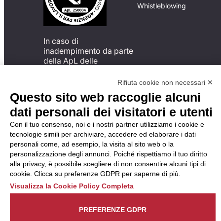
Whistleblowing
In caso di
inadempimento da parte
della ApL delle
disposizioni
del Codice di Condotta, è
Rifiuta cookie non necessari ✕
possibile presentare un
Questo sito web raccoglie alcuni
reclamo
dati personali dei visitatori e utenti
all’Organismo di
Monitoraggio utilizzando
Con il tuo consenso, noi e i nostri partner utilizziamo i cookie e
una delle modalità
tecnologie simili per archiviare, accedere ed elaborare i dati
descritte al seguente
personali come, ad esempio, la visita al sito web o la
indirizzo web
personalizzazione degli annunci. Poiché rispettiamo il tuo diritto
https://odm-
alla privacy, è possibile scegliere di non consentire alcuni tipi di
agenzielavoro.it/reclami/
.
cookie. Clicca su preferenze GDPR per saperne di più.
Visualizza la Cookie Policy Completa
PREFERENZE GDPR