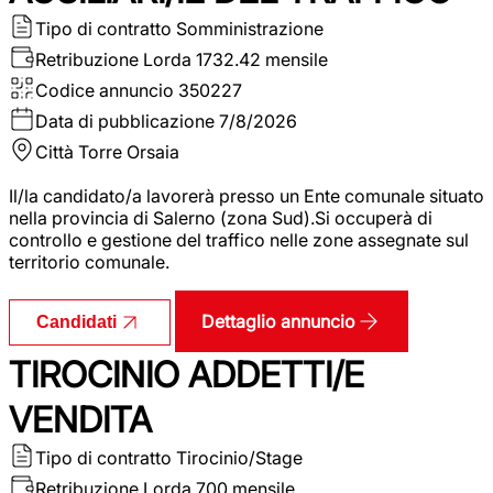
Tipo di contratto
Somministrazione
Retribuzione Lorda
1732.42 mensile
Codice annuncio
350227
Data di pubblicazione
7/8/2026
Città
Torre Orsaia
Il/la candidato/a lavorerà presso un Ente comunale situato
nella provincia di Salerno (zona Sud).Si occuperà di
controllo e gestione del traffico nelle zone assegnate sul
territorio comunale.
Dettaglio annuncio
Candidati
TIROCINIO ADDETTI/E
VENDITA
Tipo di contratto
Tirocinio/Stage
Retribuzione Lorda
700 mensile