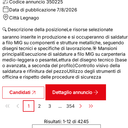
Codice annuncio
350225
Data di pubblicazione
7/8/2026
Città
Legnago
🔍 Descrizione della posizioneLe risorse selezionate
saranno inserite in produzione e si occuperanno di saldatu
a filo MIG su componenti e strutture metalliche, seguendo
disegni tecnici e specifiche di lavorazione.🎯 Mansioni
principaliEsecuzione di saldature a filo MIG su carpenteria
medio-leggera o pesanteLettura del disegno tecnico (base
o avanzata, a seconda del profilo)Controllo visivo della
saldatura e rifinitura del pezzoUtilizzo degli strumenti di
officina e rispetto delle procedure di sicurezza
Dettaglio annuncio
Candidati
Paginazione
1
2
3
...
354
Pagina
Pagina
Pagina
Pagina
Risultati: 1-12 di 4245