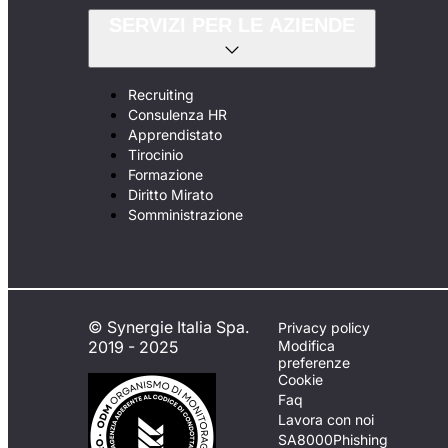
SERVIZI PER LE AZIENDE
Recruiting
Consulenza HR
Apprendistato
Tirocinio
Formazione
Diritto Mirato
Somministrazione
© Synergie Italia Spa.
Privacy policy
2019 - 2025
Modifica
preferenze
Cookie
Faq
Lavora con noi
SA8000
Phishing