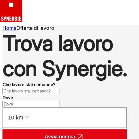
Home
Offerte di lavoro
Trova lavoro
con Synergie.
Che lavoro stai cercando?
Dove
10 km
Avvia ricerca