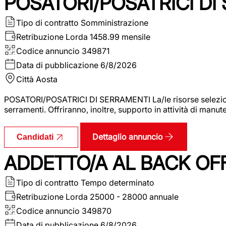
POSATORI/POSATRICI DI
Tipo di contratto
Somministrazione
Retribuzione Lorda
1458.99 mensile
Codice annuncio
349871
Data di pubblicazione
6/8/2026
Città
Aosta
POSATORI/POSATRICI DI SERRAMENTI La/le risorse selezionat
serramenti. Offriranno, inoltre, supporto in attività di man
Dettaglio annuncio
Candidati
ADDETTO/A AL BACK OF
Tipo di contratto
Tempo determinato
Retribuzione Lorda
25000 - 28000 annuale
Codice annuncio
349870
Data di pubblicazione
6/8/2026