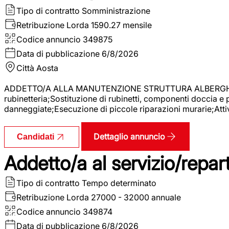
Tipo di contratto
Somministrazione
Retribuzione Lorda
1590.27 mensile
Codice annuncio
349875
Data di pubblicazione
6/8/2026
Città
Aosta
ADDETTO/A ALLA MANUTENZIONE STRUTTURA ALBERGHIERA La r
rubinetteria;Sostituzione di rubinetti, componenti doccia e
danneggiate;Esecuzione di piccole riparazioni murarie;Attivi
Dettaglio annuncio
Candidati
Addetto/a al servizio/repar
Tipo di contratto
Tempo determinato
Retribuzione Lorda
27000 - 32000 annuale
Codice annuncio
349874
Data di pubblicazione
6/8/2026