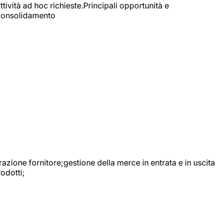
ttività ad hoc richieste.Principali opportunità e
e Consolidamento
urazione fornitore;gestione della merce in entrata e in uscita
odotti;