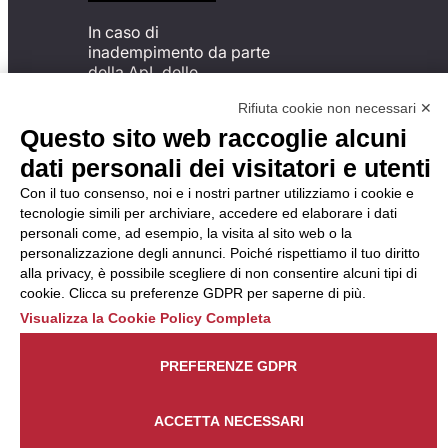
In caso di
inadempimento da parte
della ApL delle
disposizioni
Rifiuta cookie non necessari ✕
del Codice di Condotta, è
possibile presentare un
Questo sito web raccoglie alcuni
reclamo
dati personali dei visitatori e utenti
all’Organismo di
Monitoraggio utilizzando
Con il tuo consenso, noi e i nostri partner utilizziamo i cookie e
una delle modalità
tecnologie simili per archiviare, accedere ed elaborare i dati
descritte al seguente
personali come, ad esempio, la visita al sito web o la
indirizzo web
personalizzazione degli annunci. Poiché rispettiamo il tuo diritto
https://odm-
alla privacy, è possibile scegliere di non consentire alcuni tipi di
agenzielavoro.it/reclami/
.
cookie. Clicca su preferenze GDPR per saperne di più.
Visualizza la Cookie Policy Completa
PREFERENZE GDPR
ACCETTA NECESSARI