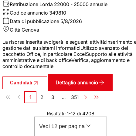
Retribuzione Lorda
22000 - 25000 annuale
Codice annuncio
349810
Data di pubblicazione
5/8/2026
Città
Genova
La risorsa inserita svolgerà le seguenti attività:Inserimento 
gestione dati su sistemi informaticiUtilizzo avanzato del
pacchetto Office, in particolare ExcelSupporto alle attività
amministrative e di back officeVerifica, aggiornamento e
controllo documentale
Dettaglio annuncio
Candidati
Paginazione
1
2
3
...
351
Pagina
Pagina
Pagina
Pagina
Risultati: 1-12 di 4208
Vedi 12 per pagina