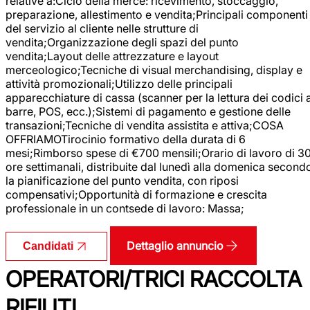
relative a:Ciclo della merce: ricevimento, stoccaggio,
preparazione, allestimento e vendita;Principali componenti
del servizio al cliente nelle strutture di
vendita;Organizzazione degli spazi del punto
vendita;Layout delle attrezzature e layout
merceologico;Tecniche di visual merchandising, display e
attività promozionali;Utilizzo delle principali
apparecchiature di cassa (scanner per la lettura dei codici 
barre, POS, ecc.);Sistemi di pagamento e gestione delle
transazioni;Tecniche di vendita assistita e attiva;COSA
OFFRIAMOTirocinio formativo della durata di 6
mesi;Rimborso spese di €700 mensili;Orario di lavoro di 3
ore settimanali, distribuite dal lunedì alla domenica second
la pianificazione del punto vendita, con riposi
compensativi;Opportunità di formazione e crescita
professionale in un contsede di lavoro: Massa;
Dettaglio annuncio
Candidati
OPERATORI/TRICI RACCOLTA
RIFIUTI