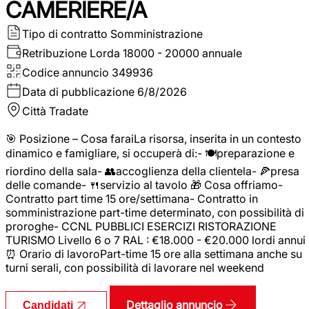
CAMERIERE/A
Tipo di contratto
Somministrazione
Retribuzione Lorda
18000 - 20000 annuale
Codice annuncio
349936
Data di pubblicazione
6/8/2026
Città
Tradate
🎯 Posizione – Cosa faraiLa risorsa, inserita in un contesto
dinamico e famigliare, si occuperà di:- 🍽️preparazione e
riordino della sala- 👥accoglienza della clientela- 🍕presa
delle comande- 🍴servizio al tavolo 🎁 Cosa offriamo-
Contratto part time 15 ore/settimana- Contratto in
somministrazione part-time determinato, con possibilità di
proroghe- CCNL PUBBLICI ESERCIZI RISTORAZIONE
TURISMO Livello 6 o 7 RAL : €18.000 - €20.000 lordi annui
⏰ Orario di lavoroPart-time 15 ore alla settimana anche su
turni serali, con possibilità di lavorare nel weekend
Dettaglio annuncio
Candidati