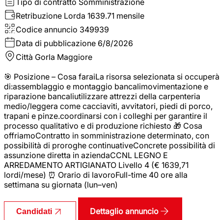
Tipo di contratto
Somministrazione
Retribuzione Lorda
1639.71 mensile
Codice annuncio
349939
Data di pubblicazione
6/8/2026
Città
Gorla Maggiore
🎯 Posizione – Cosa faraiLa risorsa selezionata si occuperà
di:assemblaggio e montaggio bancalimovimentazione e
riparazione bancaliutilizzare attrezzi della carpenteria
medio/leggera come cacciaviti, avvitatori, piedi di porco,
trapani e pinze.coordinarsi con i colleghi per garantire il
processo qualitativo e di produzione richiesto 🎁 Cosa
offriamoContratto in somministrazione determinato, con
possibilità di proroghe continuativeConcrete possibilità di
assunzione diretta in aziendaCCNL LEGNO E
ARREDAMENTO ARTIGIANATO Livello 4 (€ 1639,71
lordi/mese) ⏰ Orario di lavoroFull-time 40 ore alla
settimana su giornata (lun–ven)
Dettaglio annuncio
Candidati