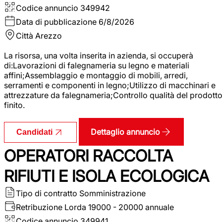
Codice annuncio
349942
Data di pubblicazione
6/8/2026
Città
Arezzo
La risorsa, una volta inserita in azienda, si occuperà
di:Lavorazioni di falegnameria su legno e materiali
affini;Assemblaggio e montaggio di mobili, arredi,
serramenti e componenti in legno;Utilizzo di macchinari e
attrezzature da falegnameria;Controllo qualità del prodott
finito.
Dettaglio annuncio
Candidati
OPERATORI RACCOLTA
RIFIUTI E ISOLA ECOLOGICA
Tipo di contratto
Somministrazione
Retribuzione Lorda
19000 - 20000 annuale
Codice annuncio
349941