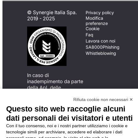
© Synergie Italia Spa.
Privacy policy
2019 - 2025
Modifica
preferenze
Cookie
Faq
Lavora con noi
SA8000
Phishing
Whistleblowing
In caso di
inadempimento da parte
della ApL delle
disposizioni
del Codice di Condotta, è
Rifiuta cookie non necessari ✕
possibile presentare un
Questo sito web raccoglie alcuni
reclamo
dati personali dei visitatori e utenti
all’Organismo di
Monitoraggio utilizzando
Con il tuo consenso, noi e i nostri partner utilizziamo i cookie e
una delle modalità
tecnologie simili per archiviare, accedere ed elaborare i dati
descritte al seguente