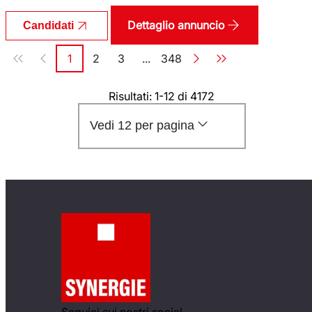
Dettaglio annuncio
Candidati
Paginazione
1
2
3
...
348
Pagina
Pagina
Pagina
Pagina
Risultati: 1-12 di 4172
Vedi 12 per pagina