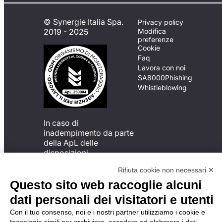
© Synergie Italia Spa.
Privacy policy
2019 - 2025
Modifica
preferenze
Cookie
Faq
Lavora con noi
SA8000
Phishing
Whistleblowing
In caso di
inadempimento da parte
della ApL delle
disposizioni
del Codice di Condotta, è
Rifiuta cookie non necessari ✕
possibile presentare un
reclamo
Questo sito web raccoglie alcuni
all’Organismo di
dati personali dei visitatori e utenti
Monitoraggio utilizzando
una delle modalità
Con il tuo consenso, noi e i nostri partner utilizziamo i cookie e