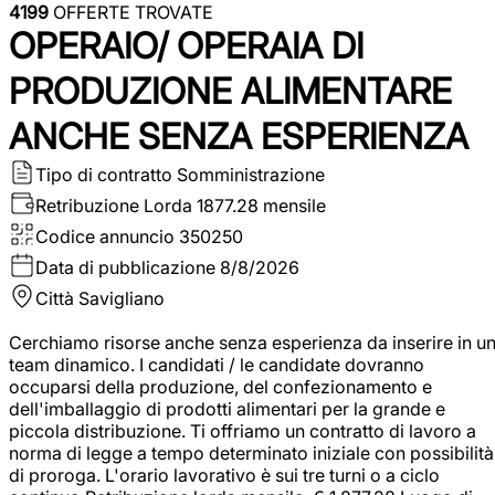
4199
OFFERTE TROVATE
OPERAIO/ OPERAIA DI
PRODUZIONE ALIMENTARE
ANCHE SENZA ESPERIENZA
Tipo di contratto
Somministrazione
Retribuzione Lorda
1877.28 mensile
Codice annuncio
350250
Data di pubblicazione
8/8/2026
Città
Savigliano
Cerchiamo risorse anche senza esperienza da inserire in u
team dinamico. I candidati / le candidate dovranno
occuparsi della produzione, del confezionamento e
dell'imballaggio di prodotti alimentari per la grande e
piccola distribuzione. Ti offriamo un contratto di lavoro a
norma di legge a tempo determinato iniziale con possibilità
di proroga. L'orario lavorativo è sui tre turni o a ciclo