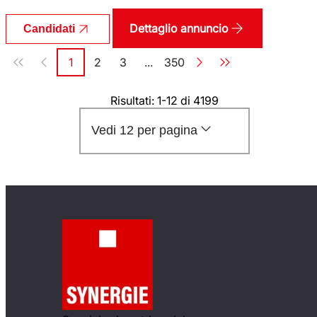
Dettaglio annuncio
Candidati
Paginazione
1
2
3
...
350
Pagina
Pagina
Pagina
Pagina
Risultati: 1-12 di 4199
Vedi 12 per pagina