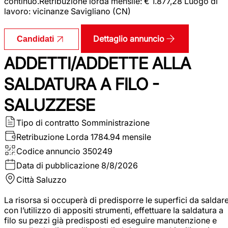
continuo.Retribuzione lorda mensile: € 1.877,28 Luogo di
lavoro: vicinanze Savigliano (CN)
Dettaglio annuncio
Candidati
ADDETTI/ADDETTE ALLA
SALDATURA A FILO -
SALUZZESE
Tipo di contratto
Somministrazione
Retribuzione Lorda
1784.94 mensile
Codice annuncio
350249
Data di pubblicazione
8/8/2026
Città
Saluzzo
La risorsa si occuperà di predisporre le superfici da saldar
con l’utilizzo di appositi strumenti, effettuare la saldatura a
filo su pezzi già predisposti ed eseguire manutenzione e