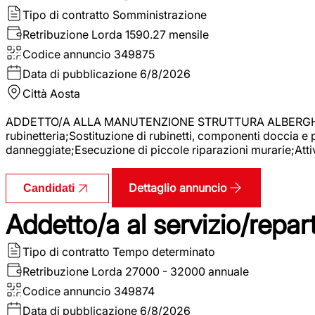
Tipo di contratto
Somministrazione
Retribuzione Lorda
1590.27 mensile
Codice annuncio
349875
Data di pubblicazione
6/8/2026
Città
Aosta
ADDETTO/A ALLA MANUTENZIONE STRUTTURA ALBERGHIERA La r
rubinetteria;Sostituzione di rubinetti, componenti doccia e
danneggiate;Esecuzione di piccole riparazioni murarie;Attivi
Dettaglio annuncio
Candidati
Addetto/a al servizio/repar
Tipo di contratto
Tempo determinato
Retribuzione Lorda
27000 - 32000 annuale
Codice annuncio
349874
Data di pubblicazione
6/8/2026