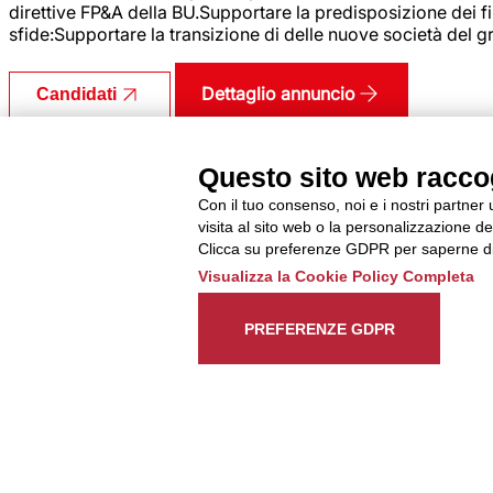
direttive FP&A della BU.Supportare la predisposizione dei fina
sfide:Supportare la transizione di delle nuove società del
Dettaglio annuncio
Candidati
IMPIEGATO/A ADDETTA/O
Questo sito web raccogl
Tipo di contratto
Somministrazione
Con il tuo consenso, noi e i nostri partner
Retribuzione Lorda
10 - 13 all'ora
visita al sito web o la personalizzazione deg
Clicca su preferenze GDPR per saperne di
Codice annuncio
349872
Visualizza la Cookie Policy Completa
Data di pubblicazione
6/8/2026
Città
Jesi
PREFERENZE GDPR
La risorsa inserita si occuperà delle seguenti attività: orga
dal magazzino;registrazione dei movimenti della merce;contro
Dettaglio annuncio
Candidati