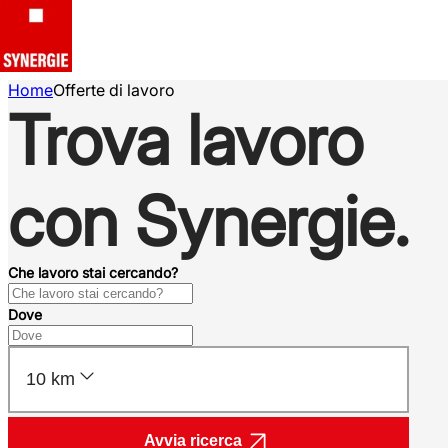
Home
Offerte di lavoro
Trova lavoro
con Synergie.
Che lavoro stai cercando?
Dove
10 km
Avvia ricerca