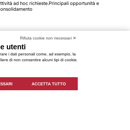
ttività ad hoc richieste.Principali opportunità e
e Consolidamento
Rifiuta cookie non necessari ✕
e utenti
orare i dati personali come, ad esempio, la
liere di non consentire alcuni tipi di cookie.
SSARI
ACCETTA TUTTO
urazione fornitore;gestione della merce in entrata e in uscita
odotti;