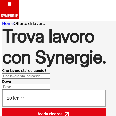
Home
Offerte di lavoro
Trova lavoro
con Synergie.
Che lavoro stai cercando?
Dove
10 km
Avvia ricerca