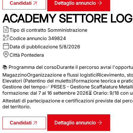
Dettaglio annuncio
Candidati
ACADEMY SETTORE LOGI
Tipo di contratto
Somministrazione
Codice annuncio
349824
Data di pubblicazione
5/8/2026
Città
Pontedera
📚 Programma del corsoDurante il percorso avrai l'opportun
MagazzinoOrganizzazione e flussi logisticiRicevimento, s
Elevatori (Patentino del muletto)Formazione teorica e pratic
Gestione del tempo✅ PRSES - Gestione Scaffalature Metallic
formazione: dal 7 al 16 settembre 2026⏳ Orario: 9/18 con u
Attestati di partecipazione e certificazioni previste dal perc
del territorio.
Dettaglio annuncio
Candidati