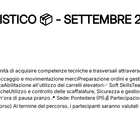
STICO 📦 - SETTEMBRE 
ità di acquisire competenze tecniche e trasversali attravers
toccaggio e movimentazione merciPreparazione ordini e gest
aAbilitazione all'utilizzo dei carrelli elevatori✅ Soft Skill
heUtilizzo e controllo delle scaffalature, Sicurezza e gestio
n'ora di pausa pranzo📍 Sede: Pontedera (PI)💰 Partecipazion
orso) Al termine del percorso, i partecipanti saranno valutati 