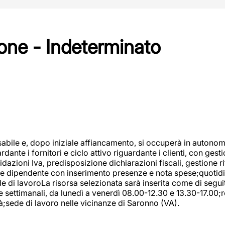
one - Indeterminato
abile e, dopo iniziale affiancamento, si occuperà in autonom
dante i fornitori e ciclo attivo riguardante i clienti, con ges
uidazioni Iva, predisposizione dichiarazioni fiscali, gestione
e dipendente con inserimento presenze e nota spese;quotidiano
ede di lavoroLa risorsa selezionata sarà inserita come di seg
e settimanali, da lunedì a venerdì 08.00-12.30 e 13.30-17.00;
à;sede di lavoro nelle vicinanze di Saronno (VA).