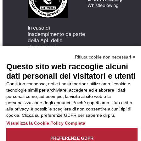
Whistleblowing
In caso di
inadempimento da parte
della ApL delle
disposizioni
del Codice di Condotta, è
Rifiuta cookie non necessari ✕
possibile presentare un
Questo sito web raccoglie alcuni
reclamo
all’Organismo di
dati personali dei visitatori e utenti
Monitoraggio utilizzando
Con il tuo consenso, noi e i nostri partner utilizziamo i cookie e
una delle modalità
tecnologie simili per archiviare, accedere ed elaborare i dati
descritte al seguente
personali come, ad esempio, la visita al sito web o la
indirizzo web
personalizzazione degli annunci. Poiché rispettiamo il tuo diritto
https://odm-
alla privacy, è possibile scegliere di non consentire alcuni tipi di
agenzielavoro.it/reclami/
.
cookie. Clicca su preferenze GDPR per saperne di più.
Visualizza la Cookie Policy Completa
PREFERENZE GDPR