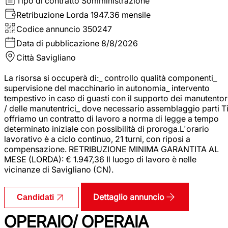
Tipo di contratto
Somministrazione
Retribuzione Lorda
1947.36 mensile
Codice annuncio
350247
Data di pubblicazione
8/8/2026
Città
Savigliano
La risorsa si occuperà di:_ controllo qualità componenti_
supervisione del macchinario in autonomia_ intervento
tempestivo in caso di guasti con il supporto dei manutentor
/ delle manutentrici_ dove necessario assemblaggio parti T
offriamo un contratto di lavoro a norma di legge a tempo
determinato iniziale con possibilità di proroga.L'orario
lavorativo è a ciclo continuo, 21 turni, con riposi a
compensazione. RETRIBUZIONE MINIMA GARANTITA AL
MESE (LORDA): € 1.947,36 Il luogo di lavoro è nelle
vicinanze di Savigliano (CN).
Dettaglio annuncio
Candidati
OPERAIO/ OPERAIA