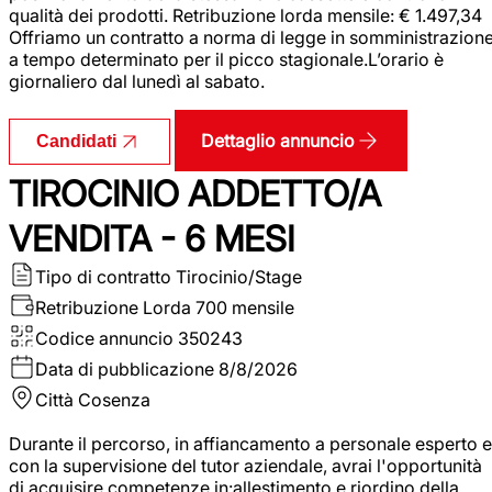
qualità dei prodotti. Retribuzione lorda mensile: € 1.497,34
Offriamo un contratto a norma di legge in somministrazion
a tempo determinato per il picco stagionale.L’orario è
giornaliero dal lunedì al sabato.
Dettaglio annuncio
Candidati
TIROCINIO ADDETTO/A
VENDITA - 6 MESI
Tipo di contratto
Tirocinio/Stage
Retribuzione Lorda
700 mensile
Codice annuncio
350243
Data di pubblicazione
8/8/2026
Città
Cosenza
Durante il percorso, in affiancamento a personale esperto e
con la supervisione del tutor aziendale, avrai l'opportunità
di acquisire competenze in:allestimento e riordino della