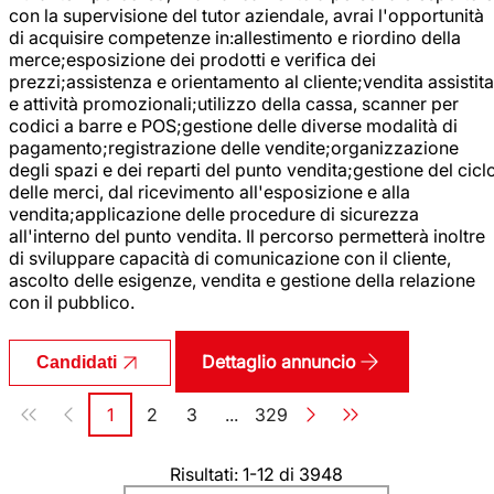
con la supervisione del tutor aziendale, avrai l'opportunità
di acquisire competenze in:allestimento e riordino della
merce;esposizione dei prodotti e verifica dei
prezzi;assistenza e orientamento al cliente;vendita assistita
e attività promozionali;utilizzo della cassa, scanner per
codici a barre e POS;gestione delle diverse modalità di
pagamento;registrazione delle vendite;organizzazione
degli spazi e dei reparti del punto vendita;gestione del cicl
delle merci, dal ricevimento all'esposizione e alla
vendita;applicazione delle procedure di sicurezza
all'interno del punto vendita. Il percorso permetterà inoltre
di sviluppare capacità di comunicazione con il cliente,
ascolto delle esigenze, vendita e gestione della relazione
con il pubblico.
Dettaglio annuncio
Candidati
Paginazione
1
2
3
...
329
Pagina
Pagina
Pagina
Pagina
Risultati: 1-12 di 3948