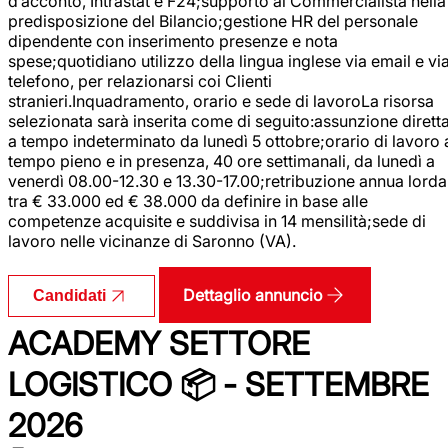
d’acconto, Intrastat e F24;supporto al Commercialista nella
predisposizione del Bilancio;gestione HR del personale
dipendente con inserimento presenze e nota
spese;quotidiano utilizzo della lingua inglese via email e vi
telefono, per relazionarsi coi Clienti
stranieri.Inquadramento, orario e sede di lavoroLa risorsa
selezionata sarà inserita come di seguito:assunzione dirett
a tempo indeterminato da lunedì 5 ottobre;orario di lavoro 
tempo pieno e in presenza, 40 ore settimanali, da lunedì a
venerdì 08.00-12.30 e 13.30-17.00;retribuzione annua lorda
tra € 33.000 ed € 38.000 da definire in base alle
competenze acquisite e suddivisa in 14 mensilità;sede di
lavoro nelle vicinanze di Saronno (VA).
Dettaglio annuncio
Candidati
ACADEMY SETTORE
LOGISTICO 📦 - SETTEMBRE
2026