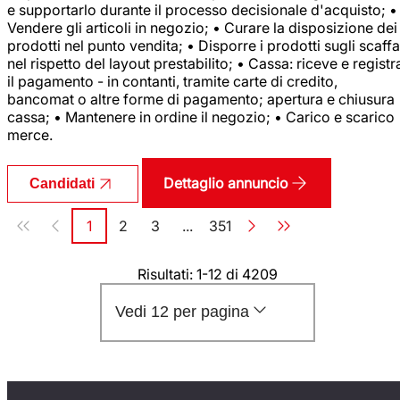
e supportarlo durante il processo decisionale d'acquisto; •
Vendere gli articoli in negozio; • Curare la disposizione dei
prodotti nel punto vendita; • Disporre i prodotti sugli scaffa
nel rispetto del layout prestabilito; • Cassa: riceve e registr
il pagamento - in contanti, tramite carte di credito,
bancomat o altre forme di pagamento; apertura e chiusura
cassa; • Mantenere in ordine il negozio; • Carico e scarico
merce.
Dettaglio annuncio
Candidati
Paginazione
1
2
3
...
351
Pagina
Pagina
Pagina
Pagina
Risultati: 1-12 di 4209
Vedi 12 per pagina