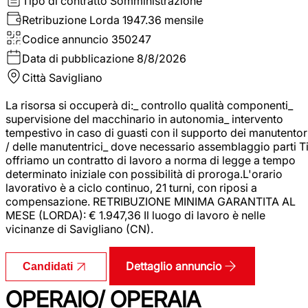
Tipo di contratto
Somministrazione
Retribuzione Lorda
1947.36 mensile
Codice annuncio
350247
Data di pubblicazione
8/8/2026
Città
Savigliano
La risorsa si occuperà di:_ controllo qualità componenti_
supervisione del macchinario in autonomia_ intervento
tempestivo in caso di guasti con il supporto dei manutentor
/ delle manutentrici_ dove necessario assemblaggio parti T
offriamo un contratto di lavoro a norma di legge a tempo
determinato iniziale con possibilità di proroga.L'orario
lavorativo è a ciclo continuo, 21 turni, con riposi a
compensazione. RETRIBUZIONE MINIMA GARANTITA AL
MESE (LORDA): € 1.947,36 Il luogo di lavoro è nelle
vicinanze di Savigliano (CN).
Dettaglio annuncio
Candidati
OPERAIO/ OPERAIA