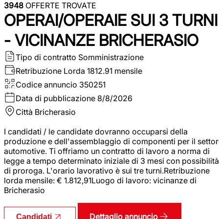
3948
OFFERTE TROVATE
OPERAI/OPERAIE SUI 3 TURNI
- VICINANZE BRICHERASIO
Tipo di contratto
Somministrazione
Retribuzione Lorda
1812.91 mensile
Codice annuncio
350251
Data di pubblicazione
8/8/2026
Città
Bricherasio
I candidati / le candidate dovranno occuparsi della
produzione e dell'assemblaggio di componenti per il setto
automotive. Ti offriamo un contratto di lavoro a norma di
legge a tempo determinato iniziale di 3 mesi con possibilità
di proroga. L'orario lavorativo è sui tre turni.Retribuzione
lorda mensile: € 1.812,91Luogo di lavoro: vicinanze di
Bricherasio
Dettaglio annuncio
Candidati