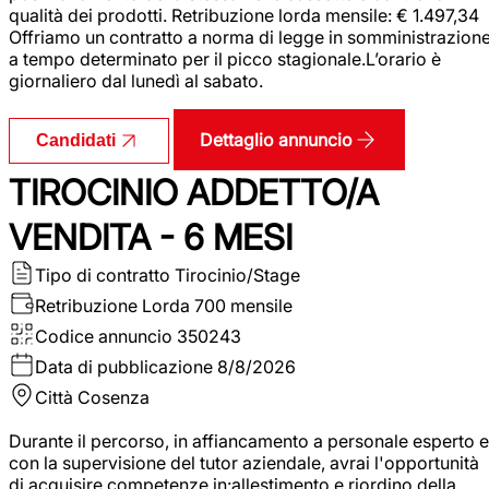
qualità dei prodotti. Retribuzione lorda mensile: € 1.497,34
Offriamo un contratto a norma di legge in somministrazion
a tempo determinato per il picco stagionale.L’orario è
giornaliero dal lunedì al sabato.
Dettaglio annuncio
Candidati
TIROCINIO ADDETTO/A
VENDITA - 6 MESI
Tipo di contratto
Tirocinio/Stage
Retribuzione Lorda
700 mensile
Codice annuncio
350243
Data di pubblicazione
8/8/2026
Città
Cosenza
Durante il percorso, in affiancamento a personale esperto e
con la supervisione del tutor aziendale, avrai l'opportunità
di acquisire competenze in:allestimento e riordino della