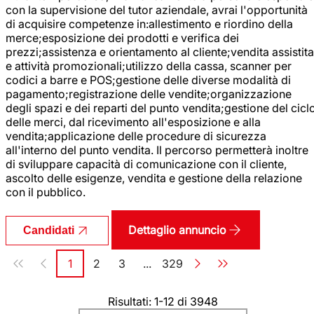
con la supervisione del tutor aziendale, avrai l'opportunità
di acquisire competenze in:allestimento e riordino della
merce;esposizione dei prodotti e verifica dei
prezzi;assistenza e orientamento al cliente;vendita assistita
e attività promozionali;utilizzo della cassa, scanner per
codici a barre e POS;gestione delle diverse modalità di
pagamento;registrazione delle vendite;organizzazione
degli spazi e dei reparti del punto vendita;gestione del cicl
delle merci, dal ricevimento all'esposizione e alla
vendita;applicazione delle procedure di sicurezza
all'interno del punto vendita. Il percorso permetterà inoltre
di sviluppare capacità di comunicazione con il cliente,
ascolto delle esigenze, vendita e gestione della relazione
con il pubblico.
Dettaglio annuncio
Candidati
Paginazione
1
2
3
...
329
Pagina
Pagina
Pagina
Pagina
Risultati: 1-12 di 3948