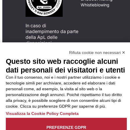
Whistleblowing
In caso di
inadempimento da parte
della ApL delle
disposizioni
del Codice di Condotta, è
Rifiuta cookie non necessari ✕
possibile presentare un
Questo sito web raccoglie alcuni
reclamo
all’Organismo di
dati personali dei visitatori e utenti
Monitoraggio utilizzando
Con il tuo consenso, noi e i nostri partner utilizziamo i cookie e
una delle modalità
tecnologie simili per archiviare, accedere ed elaborare i dati
descritte al seguente
personali come, ad esempio, la visita al sito web o la
indirizzo web
personalizzazione degli annunci. Poiché rispettiamo il tuo diritto
https://odm-
alla privacy, è possibile scegliere di non consentire alcuni tipi di
agenzielavoro.it/reclami/
.
cookie. Clicca su preferenze GDPR per saperne di più.
Visualizza la Cookie Policy Completa
PREFERENZE GDPR