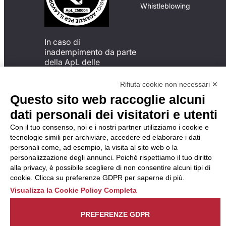
Whistleblowing
In caso di
inadempimento da parte
della ApL delle
disposizioni
del Codice di Condotta, è
Rifiuta cookie non necessari ✕
possibile presentare un
Questo sito web raccoglie alcuni
reclamo
dati personali dei visitatori e utenti
all’Organismo di
Monitoraggio utilizzando
Con il tuo consenso, noi e i nostri partner utilizziamo i cookie e
una delle modalità
tecnologie simili per archiviare, accedere ed elaborare i dati
descritte al seguente
personali come, ad esempio, la visita al sito web o la
indirizzo web
personalizzazione degli annunci. Poiché rispettiamo il tuo diritto
https://odm-
alla privacy, è possibile scegliere di non consentire alcuni tipi di
agenzielavoro.it/reclami/
.
cookie. Clicca su preferenze GDPR per saperne di più.
Visualizza la Cookie Policy Completa
PREFERENZE GDPR