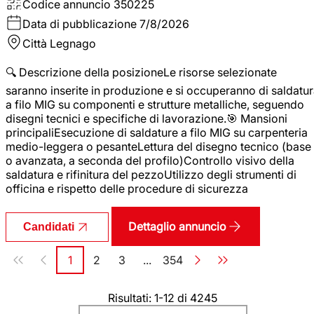
Codice annuncio
350225
Data di pubblicazione
7/8/2026
Città
Legnago
🔍 Descrizione della posizioneLe risorse selezionate
saranno inserite in produzione e si occuperanno di saldatu
a filo MIG su componenti e strutture metalliche, seguendo
disegni tecnici e specifiche di lavorazione.🎯 Mansioni
principaliEsecuzione di saldature a filo MIG su carpenteria
medio-leggera o pesanteLettura del disegno tecnico (base
o avanzata, a seconda del profilo)Controllo visivo della
saldatura e rifinitura del pezzoUtilizzo degli strumenti di
officina e rispetto delle procedure di sicurezza
Dettaglio annuncio
Candidati
Paginazione
1
2
3
...
354
Pagina
Pagina
Pagina
Pagina
Risultati: 1-12 di 4245