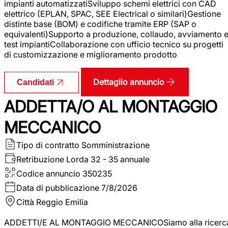
impianti automatizzatiSviluppo schemi elettrici con CAD
elettrico (EPLAN, SPAC, SEE Electrical o similari)Gestione
distinte base (BOM) e codifiche tramite ERP (SAP o
equivalenti)Supporto a produzione, collaudo, avviamento 
test impiantiCollaborazione con ufficio tecnico su progetti
di customizzazione e miglioramento prodotto
Dettaglio annuncio
Candidati
ADDETTA/O AL MONTAGGIO
MECCANICO
Tipo di contratto
Somministrazione
Retribuzione Lorda
32 - 35 annuale
Codice annuncio
350235
Data di pubblicazione
7/8/2026
Città
Reggio Emilia
ADDETTI/E AL MONTAGGIO MECCANICOSiamo alla ricerc