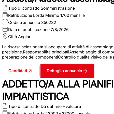
Tipo di contratto
Somministrazione
Retribuzione Lorda
Minimo 1700 mensile
Codice annuncio
350232
Data di pubblicazione
7/8/2026
Città
Angiari
La risorsa selezionata si occuperà di attività di assemblag
precisione.Responsabilità principaliAssemblaggio di compone
preparazione dei componentiControllo qualità visivo delle p
Dettaglio annuncio
Candidati
ADDETTO/A ALLA PIANIF
IMPIANTISTICA
Tipo di contratto
Da definire – valutare
Retribuzione Lorda
23000 - 27000 annuale