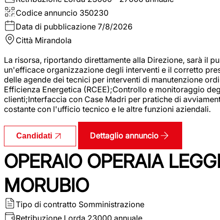
Codice annuncio
350230
Data di pubblicazione
7/8/2026
Città
Mirandola
La risorsa, riportando direttamente alla Direzione, sarà il pu
un'efficace organizzazione degli interventi e il corretto pr
delle agende dei tecnici per interventi di manutenzione ord
Efficienza Energetica (RCEE);Controllo e monitoraggio degli
clienti;Interfaccia con Case Madri per pratiche di avviamen
costante con l'ufficio tecnico e le altre funzioni aziendali.
Dettaglio annuncio
Candidati
OPERAIO OPERAIA LEGGE
MORUBIO
Tipo di contratto
Somministrazione
Retribuzione Lorda
23000 annuale