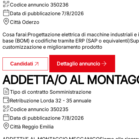
Codice annuncio
350236
Data di pubblicazione
7/8/2026
Città
Oderzo
Cosa farai:Progettazione elettrica di macchine industriali e
base (BOM) e codifiche tramite ERP (SAP o equivalenti)Supp
customizzazione e miglioramento prodotto
Dettaglio annuncio
Candidati
ADDETTA/O AL MONTAG
Tipo di contratto
Somministrazione
Retribuzione Lorda
32 - 35 annuale
Codice annuncio
350235
Data di pubblicazione
7/8/2026
Città
Reggio Emilia
ADDETTI/E AL MONTAGGIO MECCANICOSiamo alla ricerca di un