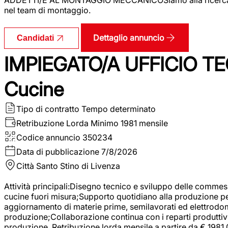
nel team di montaggio.
Dettaglio annuncio
Candidati
IMPIEGATO/A UFFICIO TEC
Cucine
Tipo di contratto
Tempo determinato
Retribuzione Lorda
Minimo 1981 mensile
Codice annuncio
350234
Data di pubblicazione
7/8/2026
Città
Santo Stino di Livenza
Attività principali:Disegno tecnico e sviluppo delle commes
cucine fuori misura;Supporto quotidiano alla produzione p
aggiornamento di materie prime, semilavorati ed elettrodom
produzione;Collaborazione continua con i reparti produttivi 
produzione. Retribuzione lorda mensile a partire da € 1981,