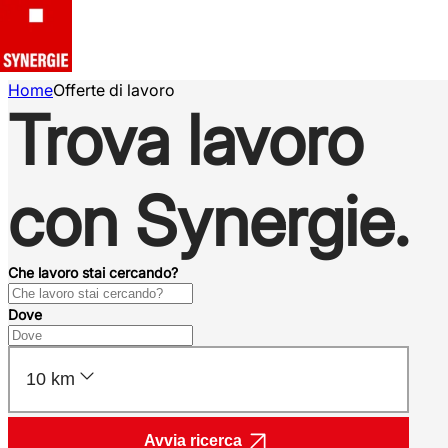
Home
Offerte di lavoro
Trova lavoro
con Synergie.
Che lavoro stai cercando?
Dove
10 km
Avvia ricerca