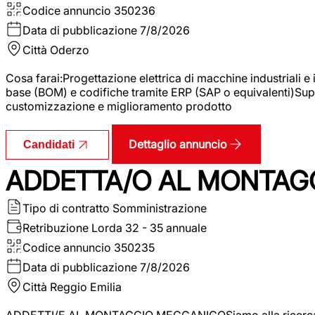
Codice annuncio
350236
Data di pubblicazione
7/8/2026
Città
Oderzo
Cosa farai:Progettazione elettrica di macchine industriali e
base (BOM) e codifiche tramite ERP (SAP o equivalenti)Supp
customizzazione e miglioramento prodotto
Dettaglio annuncio
Candidati
ADDETTA/O AL MONTAG
Tipo di contratto
Somministrazione
Retribuzione Lorda
32 - 35 annuale
Codice annuncio
350235
Data di pubblicazione
7/8/2026
Città
Reggio Emilia
ADDETTI/E AL MONTAGGIO MECCANICOSiamo alla ricerca di un