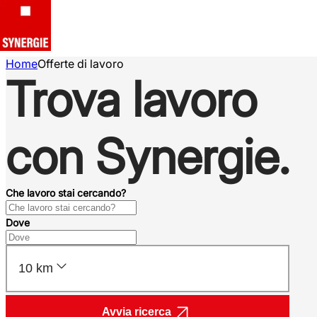
Home
Offerte di lavoro
Trova lavoro
con Synergie.
Che lavoro stai cercando?
Dove
10 km
Avvia ricerca