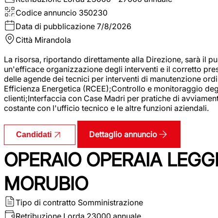
Codice annuncio
350230
Data di pubblicazione
7/8/2026
Città
Mirandola
La risorsa, riportando direttamente alla Direzione, sarà il pu
un'efficace organizzazione degli interventi e il corretto pr
delle agende dei tecnici per interventi di manutenzione ord
Efficienza Energetica (RCEE);Controllo e monitoraggio degli
clienti;Interfaccia con Case Madri per pratiche di avviamen
costante con l'ufficio tecnico e le altre funzioni aziendali.
Dettaglio annuncio
Candidati
OPERAIO OPERAIA LEGGE
MORUBIO
Tipo di contratto
Somministrazione
Retribuzione Lorda
23000 annuale