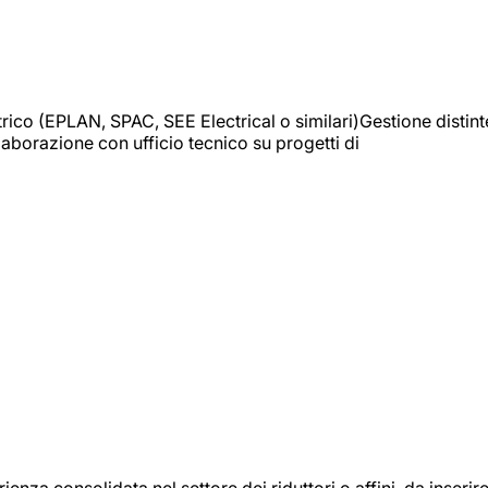
trico (EPLAN, SPAC, SEE Electrical o similari)Gestione distint
borazione con ufficio tecnico su progetti di
onsolidata nel settore dei riduttori o affini, da inserir