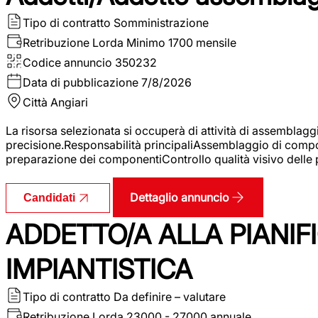
Tipo di contratto
Somministrazione
Retribuzione Lorda
Minimo 1700 mensile
Codice annuncio
350232
Data di pubblicazione
7/8/2026
Città
Angiari
La risorsa selezionata si occuperà di attività di assemblag
precisione.Responsabilità principaliAssemblaggio di compone
preparazione dei componentiControllo qualità visivo delle p
Dettaglio annuncio
Candidati
ADDETTO/A ALLA PIANIF
IMPIANTISTICA
Tipo di contratto
Da definire – valutare
Retribuzione Lorda
23000 - 27000 annuale