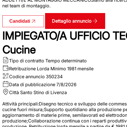
nel team di montaggio.
Dettaglio annuncio
Candidati
IMPIEGATO/A UFFICIO TEC
Cucine
Tipo di contratto
Tempo determinato
Retribuzione Lorda
Minimo 1981 mensile
Codice annuncio
350234
Data di pubblicazione
7/8/2026
Città
Santo Stino di Livenza
Attività principali:Disegno tecnico e sviluppo delle commes
cucine fuori misura;Supporto quotidiano alla produzione p
aggiornamento di materie prime, semilavorati ed elettrodom
produzione;Collaborazione continua con i reparti produttivi 
produzione. Retribuzione lorda mensile a partire da € 1981,