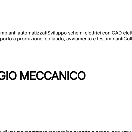
 impianti automatizzatiSviluppo schemi elettrici con CAD elet
orto a produzione, collaudo, avviamento e test impiantiColla
GIO MECCANICO
/una montatore meccanico esperto a banco, con esperienza c