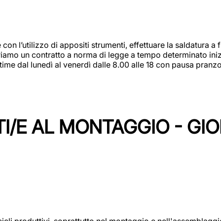
 con l’utilizzo di appositi strumenti, effettuare la saldatura 
 Offriamo un contratto a norma di legge a tempo determinato in
 time dal lunedì al venerdì dalle 8.00 alle 18 con pausa pran
I/E AL MONTAGGIO - GI
cicli produttivi, soprattutto nel montaggio e nell'assemblag