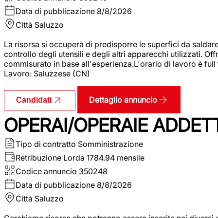
Data di pubblicazione
8/8/2026
Città
Saluzzo
La risorsa si occuperà di predisporre le superfici da saldare
controllo degli utensili e degli altri apparecchi utilizzati.
commisurato in base all'esperienza.L'orario di lavoro è full
Lavoro: Saluzzese (CN)
Dettaglio annuncio
Candidati
OPERAI/OPERAIE ADDETT
Tipo di contratto
Somministrazione
Retribuzione Lorda
1784.94 mensile
Codice annuncio
350248
Data di pubblicazione
8/8/2026
Città
Saluzzo
Cerchiamo risorse che potranno essere inserite nei diversi 