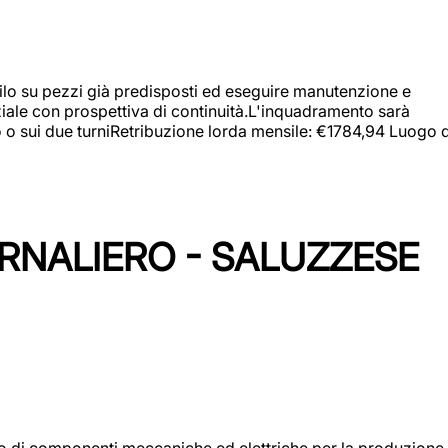
a filo su pezzi già predisposti ed eseguire manutenzione e
iziale con prospettiva di continuità.L'inquadramento sarà
zo o sui due turniRetribuzione lorda mensile: €1784,94 Luogo d
ORNALIERO - SALUZZESE
gio di componenti meccaniche ed elettriche per la produzione