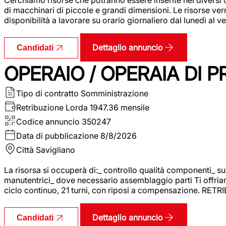
di macchinari di piccole e grandi dimensioni. Le risorse ve
disponibilità a lavorare su orario giornaliero dal lunedì al
Dettaglio annuncio
Candidati
OPERAIO / OPERAIA DI 
Tipo di contratto
Somministrazione
Retribuzione Lorda
1947.36 mensile
Codice annuncio
350247
Data di pubblicazione
8/8/2026
Città
Savigliano
La risorsa si occuperà di:_ controllo qualità componenti_ s
manutentrici_ dove necessario assemblaggio parti Ti offriam
ciclo continuo, 21 turni, con riposi a compensazione. RET
Dettaglio annuncio
Candidati