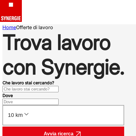
Home
Offerte di lavoro
Trova lavoro
con Synergie.
Che lavoro stai cercando?
Dove
10 km
Avvia ricerca